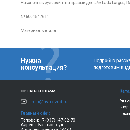
Наконечник рулевой тяги правый для а/м Lada Largus, Re
№ 6001547611
Материал: металл
Нужна
Подробно расска
консультация?
подготовим инд
Ката
СВЯЗАТЬСЯ С НАМИ
Авто
info@avto-ved.ru
Спор
Главный офис
Шлан
Телефон:
+7 (937) 147-82-78
Адрес:
г. Балаково, ул.
Коммунистическая, 144/3