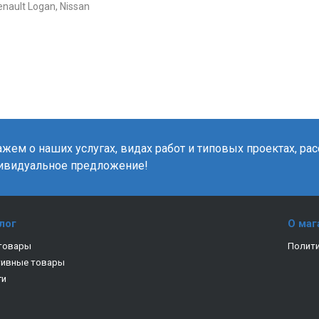
nault Logan, Nissan
жем о наших услугах, видах работ и типовых проектах, ра
ивидуальное предложение!
лог
О маг
товары
Полити
тивные товары
ги