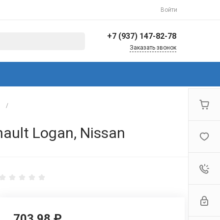
Войти
+7 (937) 147-82-78
Заказать звонок
+7 (937) 147-82-78
г. Балаково, ул.
Коммунистическая,
144/3
Пн-Пт: 8:30-17:00 Cб-Вс:
/
Выходной
info@avto-ved.ru
ault Logan, Nissan
703.98 ₽