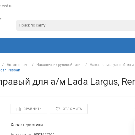
-ved.ru
Е
/
Автотовары
/
Наконечник рулевой тяги
/
Наконечник рулевой тяги
ogan, Nissan
равый для а/м Lada Largus, Ren
1
СРАВНИТЬ
ОТЛОЖИТЬ
Характеристики
Артикул
—
6001547611