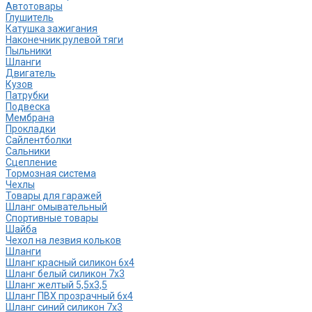
Автотовары
Глушитель
Катушка зажигания
Наконечник рулевой тяги
Пыльники
Шланги
Двигатель
Кузов
Патрубки
Подвеска
Мембрана
Прокладки
Сайлентболки
Сальники
Сцепление
Тормозная система
Чехлы
Товары для гаражей
Шланг омывательный
Спортивные товары
Шайба
Чехол на лезвия кольков
Шланги
Шланг красный силикон 6х4
Шланг белый силикон 7х3
Шланг желтый 5,5х3,5
Шланг ПВХ прозрачный 6х4
Шланг синий силикон 7х3