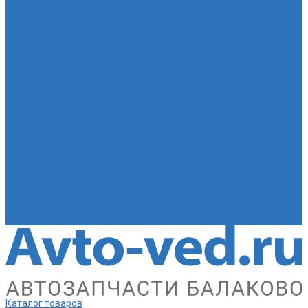
Шайба
Чехол на лезвия кольков
Шланги
Шланг красный силикон 6х4
Шланг белый силикон 7х3
Шланг желтый 5,5х3,5
Шланг ПВХ прозрачный 6х4
Шланг синий силикон 7х3
Шланг ТЭП 16х12
Шланг ТЭП 5х3
Шланг ТЭП 6х4
Шланг ТЭП 7х3,5
Шланг ТЭП 8х4
Главная
Помощь
Помощь покупателю
Условия оплаты
Условия доставки
О магазине
Политика конфиденциальности
Контакты
Каталог товаров