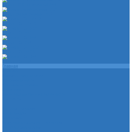
Шланг ПВХ прозрачный 6х4
Шланг синий силикон 7х3
Шланг ТЭП 16х12
Шланг ТЭП 5х3
Шланг ТЭП 6х4
Шланг ТЭП 7х3,5
Шланг ТЭП 8х4
Главная
Помощь
Помощь покупателю
Условия оплаты
Условия доставки
О магазине
Политика конфиденциальности
Контакты
...
Каталог товаров
Автотовары
Глушитель
Подушка крепления глушителя
Катушка зажигания