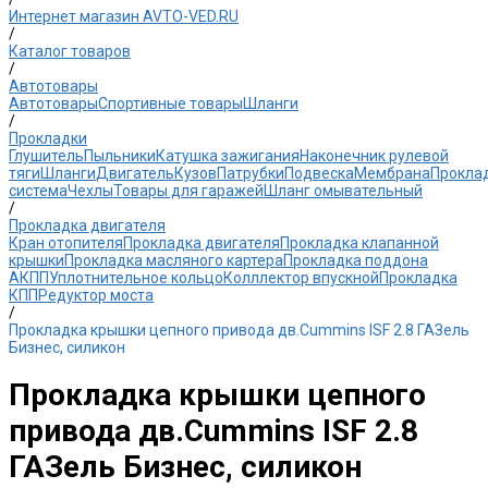
Интернет магазин AVTO-VED.RU
/
Каталог товаров
/
Автотовары
Автотовары
Спортивные товары
Шланги
/
Прокладки
Глушитель
Пыльники
Катушка зажигания
Наконечник рулевой
тяги
Шланги
Двигатель
Кузов
Патрубки
Подвеска
Мембрана
Прокла
система
Чехлы
Товары для гаражей
Шланг омывательный
/
Прокладка двигателя
Кран отопителя
Прокладка двигателя
Прокладка клапанной
крышки
Прокладка масляного картера
Прокладка поддона
АКПП
Уплотнительное кольцо
Колллектор впускной
Прокладка
КПП
Редуктор моста
/
Прокладка крышки цепного привода дв.Cummins ISF 2.8 ГАЗель
Бизнес, силикон
Прокладка крышки цепного
привода дв.Cummins ISF 2.8
ГАЗель Бизнес, силикон