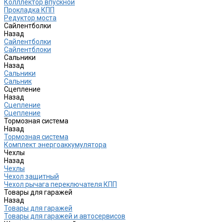
Колллектор впускной
Прокладка КПП
Редуктор моста
Сайлентболки
Назад
Сайлентболки
Сайлентблоки
Сальники
Назад
Сальники
Сальник
Сцепление
Назад
Сцепление
Сцепление
Тормозная система
Назад
Тормозная система
Комплект энергоаккумулятора
Чехлы
Назад
Чехлы
Чехол защитный
Чехол рычага переключателя КПП
Товары для гаражей
Назад
Товары для гаражей
Товары для гаражей и автосервисов