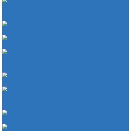
Двигатель
Система зажигания
Опора (подушка) двигателя
Форсунки
Кузов
Замок уплотнителя
Патрубки
Патрубки радиатора
Подвеска
Втулка подвески
Шаровая опора
Втулка амортизатора
Мембрана
Мембрана
Прокладки
Кран отопителя
Прокладка двигателя
Прокладка клапанной крышки
Сайлентболки
Сайлентблоки