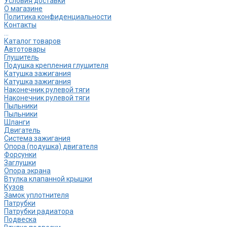
Условия доставки
О магазине
Политика конфиденциальности
Контакты
...
Каталог товаров
Автотовары
Глушитель
Подушка крепления глушителя
Катушка зажигания
Катушка зажигания
Наконечник рулевой тяги
Наконечник рулевой тяги
Пыльники
Пыльники
Шланги
Двигатель
Система зажигания
Опора (подушка) двигателя
Форсунки
Заглушки
Опора экрана
Втулка клапанной крышки
Кузов
Замок уплотнителя
Патрубки
Патрубки радиатора
Подвеска