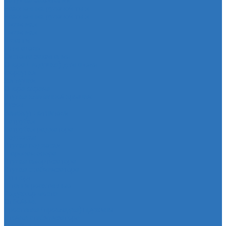
Катушка зажигания
Наконечник рулевой тяги
Наконечник рулевой тяги
Пыльники
Пыльники
Шланги
Двигатель
Система зажигания
Опора (подушка) двигателя
Форсунки
Заглушки
Опора экрана
Втулка клапанной крышки
Кузов
Замок уплотнителя
Патрубки
Патрубки радиатора
Подвеска
Втулка подвески
Шаровая опора
Втулка амортизатора
Втулка стабилизатора
Cуппорт
Штанги реактивные
Редуктор моста
Отбойник
Проставка (прокладка) пружины
Стойка стабилизатора