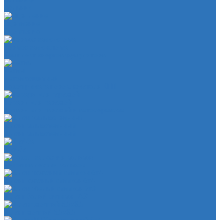
Сальники
Сальник
Сцепление
Сцепление
Тормозная система
Комплект энергоаккумулятора
Чехлы
Чехол защитный
Чехол рычага переключателя КПП
Товары для гаражей
Товары для гаражей и автосервисов
Шланг омывательный
Шланг омывательный
Шайба
Чехол на лезвия кольков
Шланг красный силикон 6х4
Шланг белый силикон 7х3
Шланг желтый 5,5х3,5