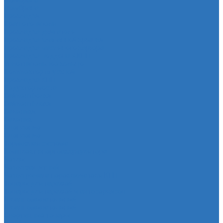
Мембрана
Мембрана
Прокладки
Кран отопителя
Прокладка двигателя
Прокладка клапанной крышки
Прокладка масляного картера
Прокладка поддона АКПП
Уплотнительное кольцо
Колллектор впускной
Прокладка КПП
Редуктор моста
Сайлентболки
Сайлентблоки
Сальники
Сальник
Сцепление
Сцепление
Тормозная система
Комплект энергоаккумулятора
Чехлы
Чехол защитный
Чехол рычага переключателя КПП
Товары для гаражей
Товары для гаражей и автосервисов
Шланг омывательный
Шланг омывательный
Спортивные товары