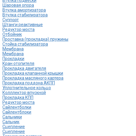
Втулка подвески
Шаровая опора
Втулка амортизатора
Втулка стабилизатора
Cуппорт
Штанги реактивные
Редуктор моста
Отбойник
Проставка (прокладка) пружины
Стойка стабилизатора
Мембрана
Мембрана
Прокладки
Кран отопителя
Прокладка двигателя
Прокладка клапанной крышки
Прокладка масляного картера
Прокладка поддона АКПП
Уплотнительное кольцо
Колллектор впускной
Прокладка КПП
Редуктор моста
Сайлентболки
Сайлентблоки
Сальники
Сальник
Сцепление
Сцепление