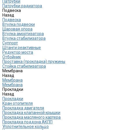
Патрубки
Патрубки радиатора
Подвеска
Назад
Подвеска
Втулка подвески
Шаровая опора
Втулка амортизатора
Втулка стабилизатора
Cуппорт
Штанги реактивные
Редуктор моста
Отбойник
Проставка (прокладка) пружины
Стойка стабилизатора
Мембрана
Назад
Мембрана
Мембрана
Прокладки
Назад
Прокладки
Кран отопителя
Прокладка двигателя
Прокладка клапанной крышки
Прокладка масляного картера
Прокладка поддона АКПП
Уплотнительное кольцо