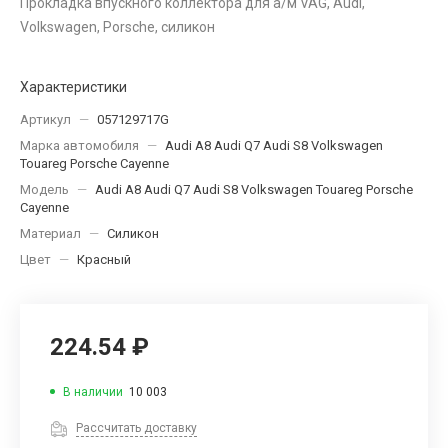
Прокладка впускного коллектора для а/м VAG, Audi,
Volkswagen, Porsche, силикон
Характеристики
Артикул
—
057129717G
Марка автомобиля
—
Audi A8 Audi Q7 Audi S8 Volkswagen
Touareg Porsche Cayenne
Модель
—
Audi A8 Audi Q7 Audi S8 Volkswagen Touareg Porsche
Cayenne
Материал
—
Силикон
Цвет
—
Красный
224.54 ₽
В наличии
10 003
Рассчитать доставку