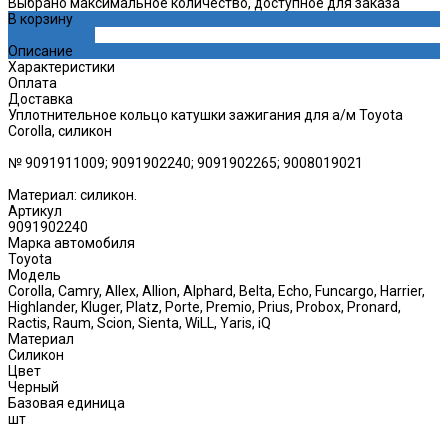
Выбрано максимальное количество, доступное для заказа
В корзину
ДОБАВЛЕНО
Описание
Характеристики
Оплата
Доставка
Уплотнительное кольцо катушки зажигания для а/м Toyota
Corolla, силикон
№ 9091911009; 9091902240; 9091902265; 9008019021
Материал: силикон.
Артикул
9091902240
Марка автомобиля
Toyota
Модель
Corolla, Camry, Allex, Allion, Alphard, Belta, Echo, Funcargo, Harrier,
Highlander, Kluger, Platz, Porte, Premio, Prius, Probox, Pronard,
Ractis, Raum, Scion, Sienta, WiLL, Yaris, iQ
Материал
Силикон
Цвет
Черный
Базовая единица
шт