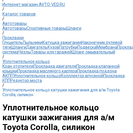
Интернет магазин AVTO-VED.RU
/
Каталог товаров
/
Автотовары
Автотовары
Спортивные товары
Шланги
/
Прокладки
Глушитель
Пыльники
Катушка зажигания
Наконечник рулевой
тяги
Шланги
Двигатель
Кузов
Патрубки
Подвеска
Мембрана
Прокла
система
Чехлы
Товары для гаражей
Шланг омывательный
/
Уплотнительное кольцо
Кран отопителя
Прокладка двигателя
Прокладка клапанной
крышки
Прокладка масляного картера
Прокладка поддона
АКПП
Уплотнительное кольцо
Колллектор впускной
Прокладка
КПП
Редуктор моста
/
Уплотнительное кольцо катушки зажигания для а/м Toyota
Corolla, силикон
Уплотнительное кольцо
катушки зажигания для а/м
Toyota Corolla, силикон