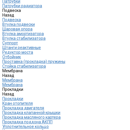
Патрубки
Патрубки радиатора
Подвеска
Назад
Подвеска
Втулка подвески
Шаровая опора
Втулка амортизатора
Втулка стабилизатора
Cуппорт
Штанги реактивные
Редуктор моста
Отбойник
Проставка (прокладка) пружины
Стойка стабилизатора
Мембрана
Назад
Мембрана
Мембрана
Прокладки
Назад
Прокладки
Кран отопителя
Прокладка двигателя
Прокладка клапанной крышки
Прокладка масляного картера
Прокладка поддона АКПП
Уплотнительное кольцо