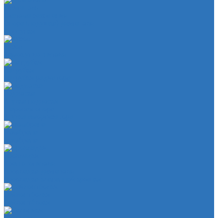
Двигатель
Система зажигания
Опора (подушка) двигателя
Форсунки
Кузов
Замок уплотнителя
Патрубки
Патрубки радиатора
Подвеска
Втулка подвески
Шаровая опора
Втулка амортизатора
Мембрана
Мембрана
Прокладки
Кран отопителя
Прокладка двигателя
Прокладка клапанной крышки
Сайлентболки
Сайлентблоки