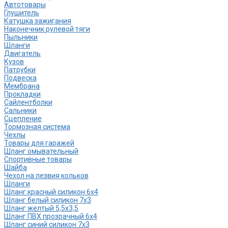
Автотовары
Глушитель
Катушка зажигания
Наконечник рулевой тяги
Пыльники
Шланги
Двигатель
Кузов
Патрубки
Подвеска
Мембрана
Прокладки
Сайлентболки
Сальники
Сцепление
Тормозная система
Чехлы
Товары для гаражей
Шланг омывательный
Спортивные товары
Шайба
Чехол на лезвия кольков
Шланги
Шланг красный силикон 6х4
Шланг белый силикон 7х3
Шланг желтый 5,5х3,5
Шланг ПВХ прозрачный 6х4
Шланг синий силикон 7х3