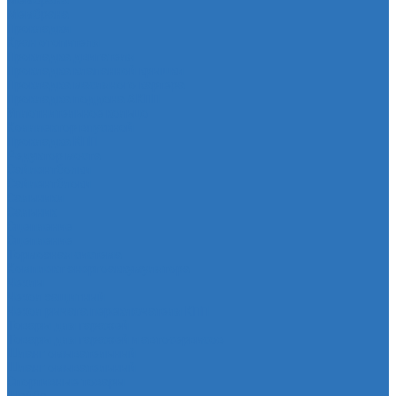
Мембрана
Мембрана
Прокладки
Кран отопителя
Прокладка двигателя
Прокладка клапанной крышки
Прокладка масляного картера
Прокладка поддона АКПП
Уплотнительное кольцо
Колллектор впускной
Прокладка КПП
Редуктор моста
Сайлентболки
Сайлентблоки
Сальники
Сальник
Сцепление
Сцепление
Тормозная система
Комплект энергоаккумулятора
Чехлы
Чехол защитный
Чехол рычага переключателя КПП
Товары для гаражей
Товары для гаражей и автосервисов
Шланг омывательный
Шланг омывательный
Спортивные товары