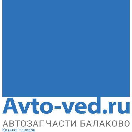
Шайба
Чехол на лезвия кольков
Шланги
Шланг красный силикон 6х4
Шланг белый силикон 7х3
Шланг желтый 5,5х3,5
Шланг ПВХ прозрачный 6х4
Шланг синий силикон 7х3
Шланг ТЭП 16х12
Шланг ТЭП 5х3
Шланг ТЭП 6х4
Шланг ТЭП 7х3,5
Шланг ТЭП 8х4
Главная
Помощь
Помощь покупателю
Условия оплаты
Условия доставки
О магазине
Политика конфиденциальности
Контакты
Каталог товаров