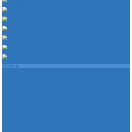
Шланг ПВХ прозрачный 6х4
Шланг синий силикон 7х3
Шланг ТЭП 16х12
Шланг ТЭП 5х3
Шланг ТЭП 6х4
Шланг ТЭП 7х3,5
Шланг ТЭП 8х4
Главная
Помощь
Помощь покупателю
Условия оплаты
Условия доставки
О магазине
Политика конфиденциальности
Контакты
...
Каталог товаров
Автотовары
Глушитель
Подушка крепления глушителя
Катушка зажигания