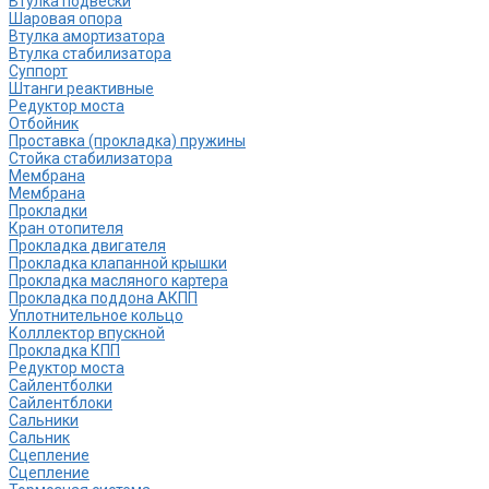
Втулка подвески
Шаровая опора
Втулка амортизатора
Втулка стабилизатора
Cуппорт
Штанги реактивные
Редуктор моста
Отбойник
Проставка (прокладка) пружины
Стойка стабилизатора
Мембрана
Мембрана
Прокладки
Кран отопителя
Прокладка двигателя
Прокладка клапанной крышки
Прокладка масляного картера
Прокладка поддона АКПП
Уплотнительное кольцо
Колллектор впускной
Прокладка КПП
Редуктор моста
Сайлентболки
Сайлентблоки
Сальники
Сальник
Сцепление
Сцепление