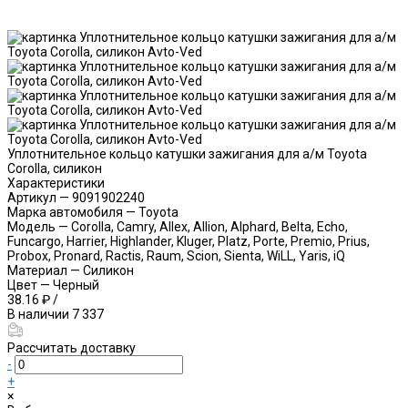
Уплотнительное кольцо катушки зажигания для а/м Toyota
Corolla, силикон
Характеристики
Артикул
—
9091902240
Марка автомобиля
—
Toyota
Модель
—
Corolla, Camry, Allex, Allion, Alphard, Belta, Echo,
Funcargo, Harrier, Highlander, Kluger, Platz, Porte, Premio, Prius,
Probox, Pronard, Ractis, Raum, Scion, Sienta, WiLL, Yaris, iQ
Материал
—
Силикон
Цвет
—
Черный
38.16 ₽
/
В наличии
7 337
Рассчитать доставку
-
+
×