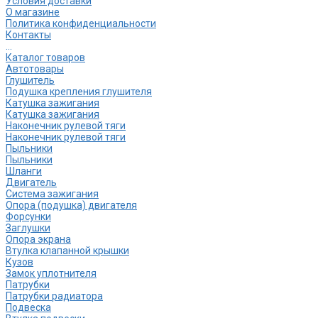
Условия доставки
О магазине
Политика конфиденциальности
Контакты
...
Каталог товаров
Автотовары
Глушитель
Подушка крепления глушителя
Катушка зажигания
Катушка зажигания
Наконечник рулевой тяги
Наконечник рулевой тяги
Пыльники
Пыльники
Шланги
Двигатель
Система зажигания
Опора (подушка) двигателя
Форсунки
Заглушки
Опора экрана
Втулка клапанной крышки
Кузов
Замок уплотнителя
Патрубки
Патрубки радиатора
Подвеска