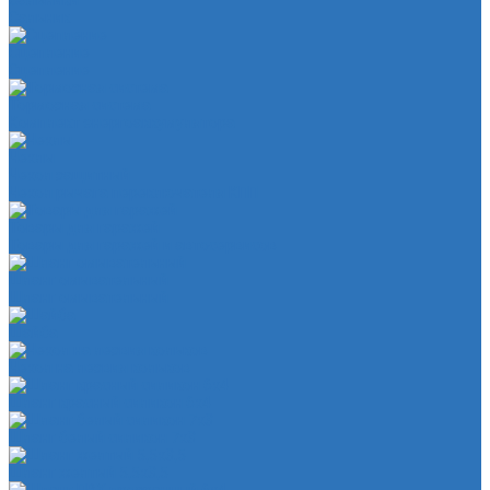
Сальники
Сальник
Сцепление
Сцепление
Тормозная система
Комплект энергоаккумулятора
Чехлы
Чехол защитный
Чехол рычага переключателя КПП
Товары для гаражей
Товары для гаражей и автосервисов
Шланг омывательный
Шланг омывательный
Шайба
Чехол на лезвия кольков
Шланг красный силикон 6х4
Шланг белый силикон 7х3
Шланг желтый 5,5х3,5