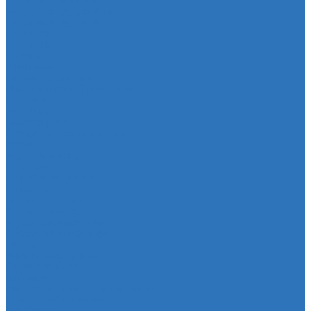
Катушка зажигания
Наконечник рулевой тяги
Наконечник рулевой тяги
Пыльники
Пыльники
Шланги
Двигатель
Система зажигания
Опора (подушка) двигателя
Форсунки
Заглушки
Опора экрана
Втулка клапанной крышки
Кузов
Замок уплотнителя
Патрубки
Патрубки радиатора
Подвеска
Втулка подвески
Шаровая опора
Втулка амортизатора
Втулка стабилизатора
Cуппорт
Штанги реактивные
Редуктор моста
Отбойник
Проставка (прокладка) пружины
Стойка стабилизатора