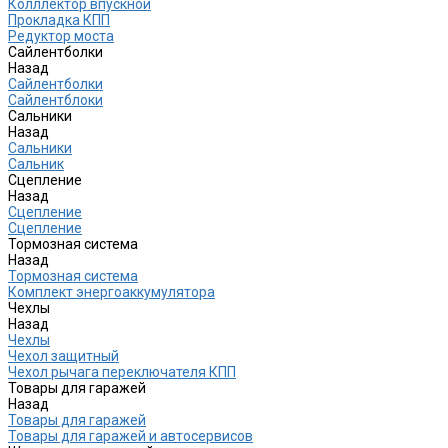
Колллектор впускной
Прокладка КПП
Редуктор моста
Сайлентболки
Назад
Сайлентболки
Сайлентблоки
Сальники
Назад
Сальники
Сальник
Сцепление
Назад
Сцепление
Сцепление
Тормозная система
Назад
Тормозная система
Комплект энергоаккумулятора
Чехлы
Назад
Чехлы
Чехол защитный
Чехол рычага переключателя КПП
Товары для гаражей
Назад
Товары для гаражей
Товары для гаражей и автосервисов