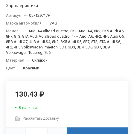
Характеристики
Артикул
—
057129717H
Марка автомобиля
—
VAG
Модель
—
Audi A4 allroad quattro, 8KH Audi A4, 8K2, 8K5 Audi A5,
8F7, 8T3, 8TA Audi A6 allroad quattro, 4FH Audi A6, 4F2, 4F5 Audi Q5,
8RB Audi Q7, 4LB Audi S4, 8K2, 8K5 Audi S5, 8F7, 8T3, 8TA Audi S6,
4F2, 4F5 Volkswagen Phaeton, 3D1, 3D3, 3D4, 3D6, 3D7, 3D9
Volkswagen Touareg, 7L6.
Материал
—
Силикон
Цвет
—
Красный
130.43 ₽
В наличии
Рассчитать доставку