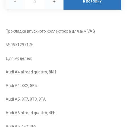
-
+
В КОРЗИНУ
Прокладка впускного коллектрора для а/м VAG
№ 057129717H
Для моделей:
Audi A4 allroad quattro, 8KH
Audi A4, 8K2, 8K5
Audi A5, 8F7, 8T3, 8TA
Audi A6 allroad quattro, 4FH
Audi A6, 4F2, 4F5