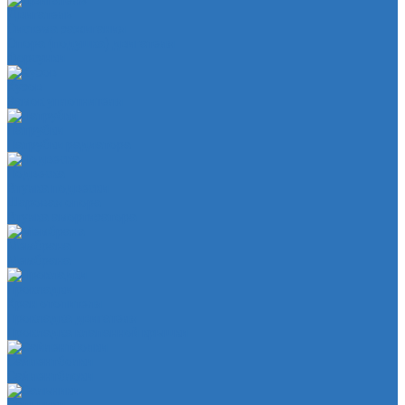
Двигатель
Система зажигания
Опора (подушка) двигателя
Форсунки
Кузов
Замок уплотнителя
Патрубки
Патрубки радиатора
Подвеска
Втулка подвески
Шаровая опора
Втулка амортизатора
Мембрана
Мембрана
Прокладки
Кран отопителя
Прокладка двигателя
Прокладка клапанной крышки
Сайлентболки
Сайлентблоки