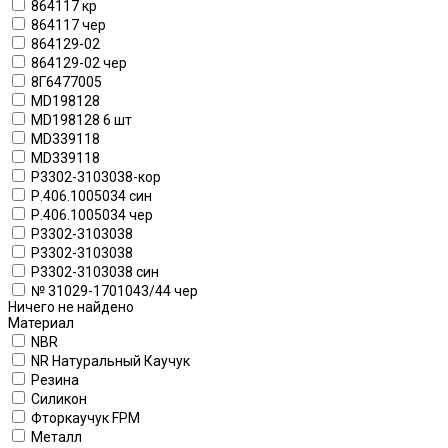
864117 кр
864117 чер
864129-02
864129-02 чер
8Г6477005
MD198128
MD198128 6 шт
MD339118
MD339118
P3302-3103038-кор
Р.406.1005034 син
Р.406.1005034 чер
Р3302-3103038
Р3302-3103038
Р3302-3103038 син
№ 31029-1701043/44 чер
Ничего не найдено
Материал
NBR
NR Натуральный Каучук
Резина
Силикон
Фторкаучук FPM
Металл