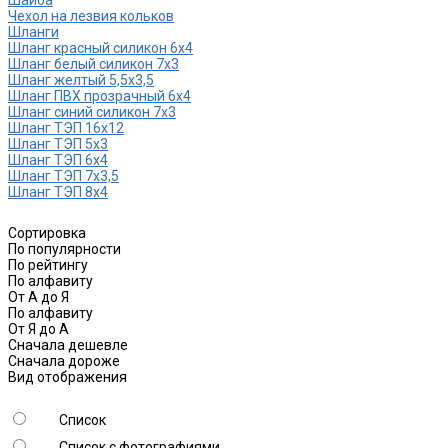
Чехол на лезвия кольков
Шланги
Шланг красный силикон 6х4
Шланг белый силикон 7х3
Шланг желтый 5,5х3,5
Шланг ПВХ прозрачный 6х4
Шланг синий силикон 7х3
Шланг ТЭП 16х12
Шланг ТЭП 5х3
Шланг ТЭП 6х4
Шланг ТЭП 7х3,5
Шланг ТЭП 8х4
Сортировка
По популярности
По рейтингу
По алфавиту
От А до Я
По алфавиту
От Я до А
Сначала дешевле
Сначала дороже
Вид отображения
Список
Список с фотографиями