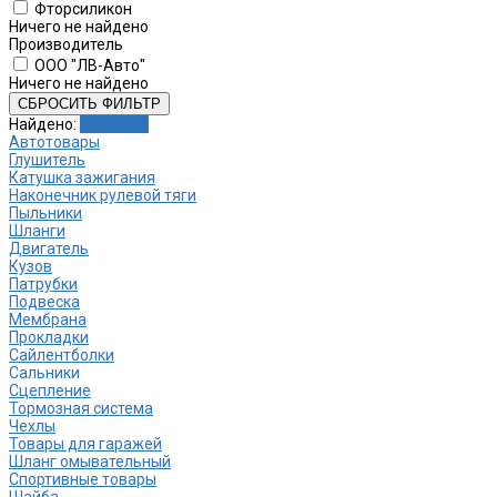
Фторсиликон
Ничего не найдено
Производитель
ООО "ЛВ-Авто"
Ничего не найдено
СБРОСИТЬ ФИЛЬТР
Найдено:
Показать
Автотовары
Глушитель
Катушка зажигания
Наконечник рулевой тяги
Пыльники
Шланги
Двигатель
Кузов
Патрубки
Подвеска
Мембрана
Прокладки
Сайлентболки
Сальники
Сцепление
Тормозная система
Чехлы
Товары для гаражей
Шланг омывательный
Спортивные товары
Шайба