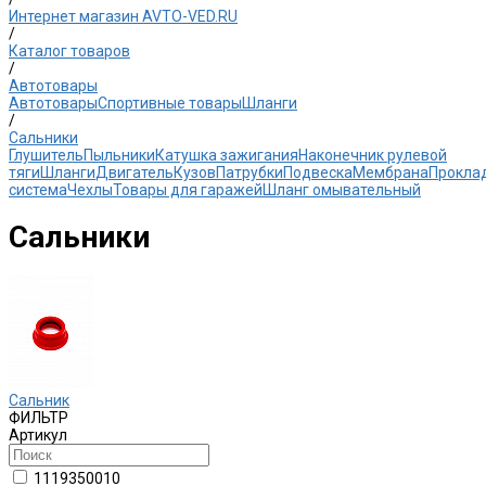
Интернет магазин AVTO-VED.RU
/
Каталог товаров
/
Автотовары
Автотовары
Спортивные товары
Шланги
/
Сальники
Глушитель
Пыльники
Катушка зажигания
Наконечник рулевой
тяги
Шланги
Двигатель
Кузов
Патрубки
Подвеска
Мембрана
Прокла
система
Чехлы
Товары для гаражей
Шланг омывательный
Сальники
Сальник
ФИЛЬТР
Артикул
1119350010