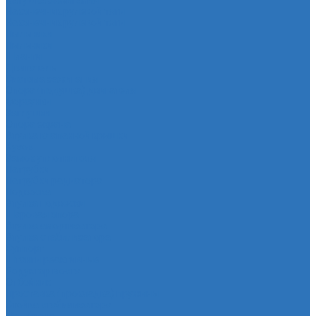
Катушка зажигания
Наконечник рулевой тяги
Наконечник рулевой тяги
Пыльники
Пыльники
Шланги
Двигатель
Система зажигания
Опора (подушка) двигателя
Форсунки
Заглушки
Опора экрана
Втулка клапанной крышки
Кузов
Замок уплотнителя
Патрубки
Патрубки радиатора
Подвеска
Втулка подвески
Шаровая опора
Втулка амортизатора
Втулка стабилизатора
Cуппорт
Штанги реактивные
Редуктор моста
Отбойник
Проставка (прокладка) пружины
Стойка стабилизатора