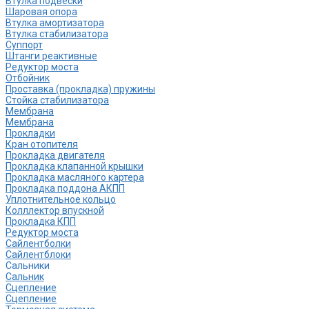
Втулка подвески
Шаровая опора
Втулка амортизатора
Втулка стабилизатора
Cуппорт
Штанги реактивные
Редуктор моста
Отбойник
Проставка (прокладка) пружины
Стойка стабилизатора
Мембрана
Мембрана
Прокладки
Кран отопителя
Прокладка двигателя
Прокладка клапанной крышки
Прокладка масляного картера
Прокладка поддона АКПП
Уплотнительное кольцо
Колллектор впускной
Прокладка КПП
Редуктор моста
Сайлентболки
Сайлентблоки
Сальники
Сальник
Сцепление
Сцепление