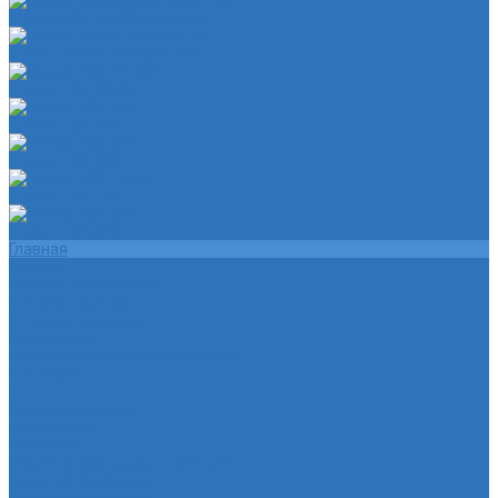
Шланг ПВХ прозрачный 6х4
Шланг синий силикон 7х3
Шланг ТЭП 16х12
Шланг ТЭП 5х3
Шланг ТЭП 6х4
Шланг ТЭП 7х3,5
Шланг ТЭП 8х4
Главная
Помощь
Помощь покупателю
Условия оплаты
Условия доставки
О магазине
Политика конфиденциальности
Контакты
...
Каталог товаров
Автотовары
Глушитель
Подушка крепления глушителя
Катушка зажигания