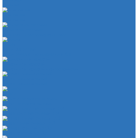
Сальники
Сальник
Сцепление
Сцепление
Тормозная система
Комплект энергоаккумулятора
Чехлы
Чехол защитный
Чехол рычага переключателя КПП
Товары для гаражей
Товары для гаражей и автосервисов
Шланг омывательный
Шланг омывательный
Шайба
Чехол на лезвия кольков
Шланг красный силикон 6х4
Шланг белый силикон 7х3
Шланг желтый 5,5х3,5