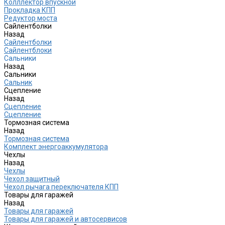
Колллектор впускной
Прокладка КПП
Редуктор моста
Сайлентболки
Назад
Сайлентболки
Сайлентблоки
Сальники
Назад
Сальники
Сальник
Сцепление
Назад
Сцепление
Сцепление
Тормозная система
Назад
Тормозная система
Комплект энергоаккумулятора
Чехлы
Назад
Чехлы
Чехол защитный
Чехол рычага переключателя КПП
Товары для гаражей
Назад
Товары для гаражей
Товары для гаражей и автосервисов