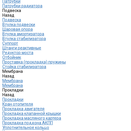
Патрубки
Патрубки радиатора
Подвеска
Назад
Подвеска
Втулка подвески
Шаровая опора
Втулка амортизатора
Втулка стабилизатора
Cуппорт
Штанги реактивные
Редуктор моста
Отбойник
Проставка (прокладка) пружины
Стойка стабилизатора
Мембрана
Назад
Мембрана
Мембрана
Прокладки
Назад
Прокладки
Кран отопителя
Прокладка двигателя
Прокладка клапанной крышки
Прокладка масляного картера
Прокладка поддона АКПП
Уплотнительное кольцо