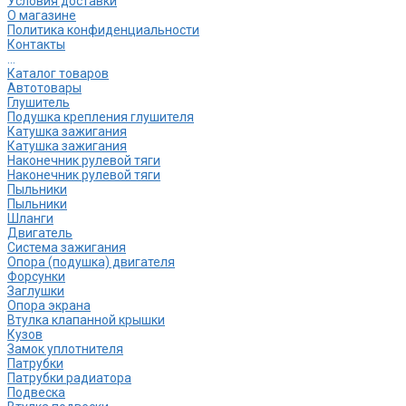
Условия доставки
О магазине
Политика конфиденциальности
Контакты
...
Каталог товаров
Автотовары
Глушитель
Подушка крепления глушителя
Катушка зажигания
Катушка зажигания
Наконечник рулевой тяги
Наконечник рулевой тяги
Пыльники
Пыльники
Шланги
Двигатель
Система зажигания
Опора (подушка) двигателя
Форсунки
Заглушки
Опора экрана
Втулка клапанной крышки
Кузов
Замок уплотнителя
Патрубки
Патрубки радиатора
Подвеска