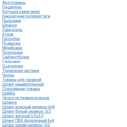
Автотовары
Глушитель
Катушка зажигания
Наконечник рулевой тяги
Пыльники
Шланги
Двигатель
Кузов
Патрубки
Подвеска
Мембрана
Прокладки
Сайлентболки
Сальники
Сцепление
Тормозная система
Чехлы
Товары для гаражей
Шланг омывательный
Спортивные товары
Шайба
Чехол на лезвия кольков
Шланги
Шланг красный силикон 6х4
Шланг белый силикон 7х3
Шланг желтый 5,5х3,5
Шланг ПВХ прозрачный 6х4
Шланг синий силикон 7х3