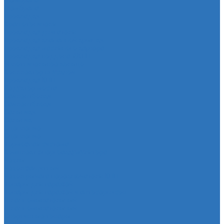
Мембрана
Мембрана
Прокладки
Кран отопителя
Прокладка двигателя
Прокладка клапанной крышки
Прокладка масляного картера
Прокладка поддона АКПП
Уплотнительное кольцо
Колллектор впускной
Прокладка КПП
Редуктор моста
Сайлентболки
Сайлентблоки
Сальники
Сальник
Сцепление
Сцепление
Тормозная система
Комплект энергоаккумулятора
Чехлы
Чехол защитный
Чехол рычага переключателя КПП
Товары для гаражей
Товары для гаражей и автосервисов
Шланг омывательный
Шланг омывательный
Спортивные товары