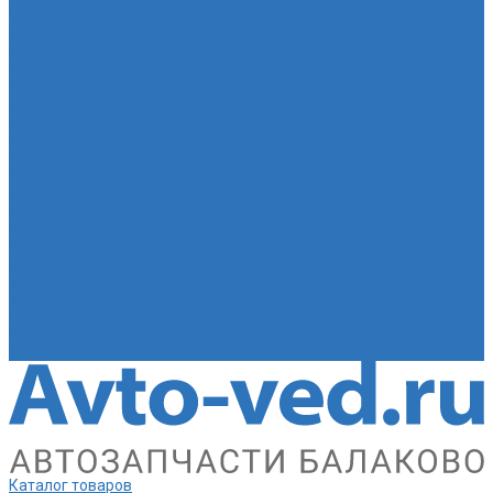
Шайба
Чехол на лезвия кольков
Шланги
Шланг красный силикон 6х4
Шланг белый силикон 7х3
Шланг желтый 5,5х3,5
Шланг ПВХ прозрачный 6х4
Шланг синий силикон 7х3
Шланг ТЭП 16х12
Шланг ТЭП 5х3
Шланг ТЭП 6х4
Шланг ТЭП 7х3,5
Шланг ТЭП 8х4
Главная
Помощь
Помощь покупателю
Условия оплаты
Условия доставки
О магазине
Политика конфиденциальности
Контакты
Каталог товаров