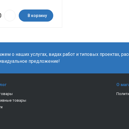
В корзину
жем о наших услугах, видах работ и типовых проектах, ра
ивидуальное предложение!
лог
О маг
товары
Полити
тивные товары
ги