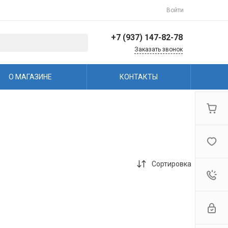
Войти
+7 (937) 147-82-78
Заказать звонок
+7 (937) 147-82-78
О МАГАЗИНЕ
КОНТАКТЫ
г. Балаково, ул.
Коммунистическая,
144/3
Пн-Пт: 8:30-17:00 Cб-Вс:
Выходной
info@avto-ved.ru
Сортировка