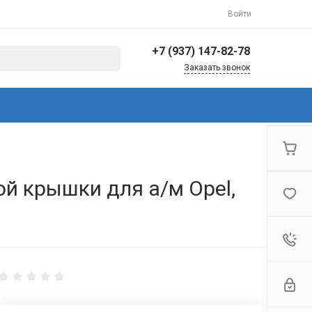
Войти
+7 (937) 147-82-78
Заказать звонок
+7 (937) 147-82-78
г. Балаково, ул.
Коммунистическая,
144/3
Пн-Пт: 8:30-17:00 Cб-Вс:
Выходной
info@avto-ved.ru
й крышки для а/м Opel,