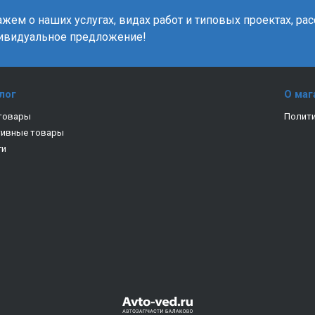
жем о наших услугах, видах работ и типовых проектах, ра
ивидуальное предложение!
лог
О маг
товары
Полити
тивные товары
ги