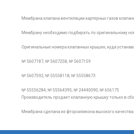
Мембрана клапана вентиляции картерных газов клапанной
Мембрану необходимо подбирать по оригинальному номе
Оригинальные номера клапанных крышек, куда устанав
№ 5607187, № 5607258, № 5607159
№ 5607592, № 55558118, № 55558673
№ 55556284, № 55564395, № 24440090, № 656175
Производитель продает клапанную крышку только в сбор
Мембрана сделана из фторсиликона высокого качества