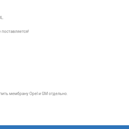
L.
 поставляется!
пить мембрану Opel и GM отдельно.