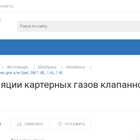
-ved.ru
Е
/
Автотовары
/
Мембрана
/
Мембрана
/
для а/м Opel, GM 1.4lL, 1.6L, 1.8L
яции картерных газов клапанно
4
СРАВНИТЬ
ОТЛОЖИТЬ