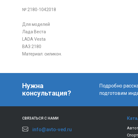
№ 2180-1042018
Для моделей
Лада Веста
LADA Vesta
ВАЗ 2180
Материал: силикон.
Нужна
Подробно расска
консультация?
подготовим инд
Ката
СВЯЗАТЬСЯ С НАМИ
Авто
info@avto-ved.ru
Спор