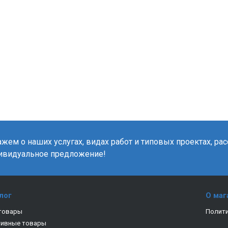
жем о наших услугах, видах работ и типовых проектах, ра
ивидуальное предложение!
лог
О маг
товары
Полити
тивные товары