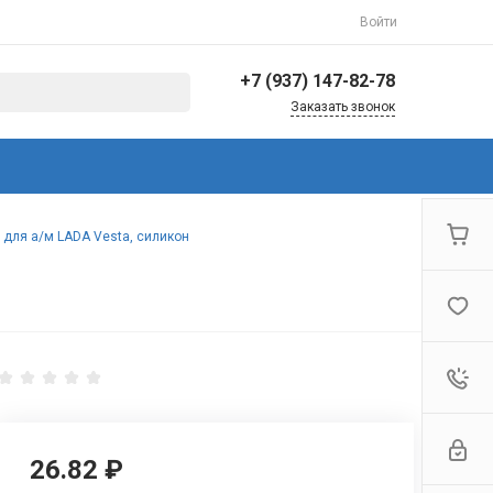
Войти
+7 (937) 147-82-78
Заказать звонок
+7 (937) 147-82-78
г. Балаково, ул.
Коммунистическая,
144/3
Пн-Пт: 8:30-17:00 Cб-Вс:
 для а/м LADA Vesta, силикон
Выходной
info@avto-ved.ru
26.82 ₽