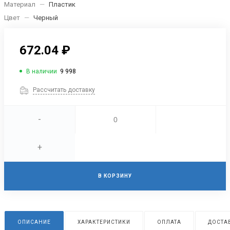
Материал
—
Пластик
Цвет
—
Черный
672.04 ₽
В наличии
9 998
Рассчитать доставку
-
+
В КОРЗИНУ
ОПИСАНИЕ
ХАРАКТЕРИСТИКИ
ОПЛАТА
ДОСТА