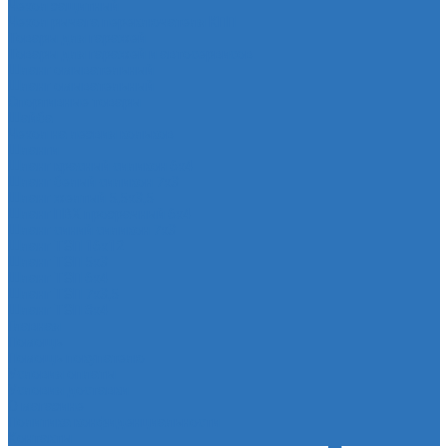
Чехол защитный
Чехол рычага переключателя КПП
Товары для гаражей
Товары для гаражей и автосервисов
Шланг омывательный
Шланг омывательный
Спортивные товары
Шайба
Чехол на лезвия кольков
Шланги
Шланг красный силикон 6х4
Шланг белый силикон 7х3
Шланг желтый 5,5х3,5
Шланг ПВХ прозрачный 6х4
Шланг синий силикон 7х3
Шланг ТЭП 16х12
Шланг ТЭП 5х3
Шланг ТЭП 6х4
Шланг ТЭП 7х3,5
Шланг ТЭП 8х4
Главная
Помощь
Помощь покупателю
Условия оплаты
Условия доставки
О магазине
Политика конфиденциальности
Контакты