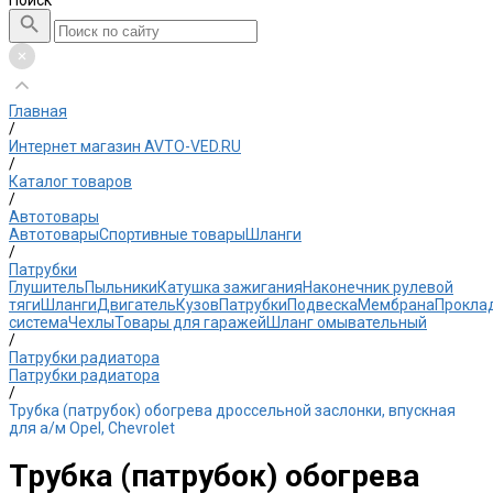
Поиск
Главная
/
Интернет магазин AVTO-VED.RU
/
Каталог товаров
/
Автотовары
Автотовары
Спортивные товары
Шланги
/
Патрубки
Глушитель
Пыльники
Катушка зажигания
Наконечник рулевой
тяги
Шланги
Двигатель
Кузов
Патрубки
Подвеска
Мембрана
Прокла
система
Чехлы
Товары для гаражей
Шланг омывательный
/
Патрубки радиатора
Патрубки радиатора
/
Трубка (патрубок) обогрева дроссельной заслонки, впускная
для а/м Opel, Chevrolet
Трубка (патрубок) обогрева