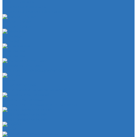
Кран отопителя
Прокладка двигателя
Прокладка клапанной крышки
Сайлентболки
Сайлентблоки
Сальники
Сальник
Сцепление
Сцепление
Тормозная система
Комплект энергоаккумулятора
Чехлы
Чехол защитный
Чехол рычага переключателя КПП
Товары для гаражей
Товары для гаражей и автосервисов
Шланг омывательный
Шланг омывательный
Шайба