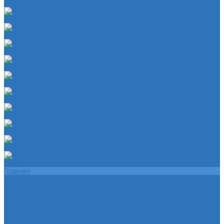
Чехол на лезвия кольков
Шланг красный силикон 6х4
Шланг белый силикон 7х3
Шланг желтый 5,5х3,5
Шланг ПВХ прозрачный 6х4
Шланг синий силикон 7х3
Шланг ТЭП 16х12
Шланг ТЭП 5х3
Шланг ТЭП 6х4
Шланг ТЭП 7х3,5
Шланг ТЭП 8х4
Главная
Помощь
Помощь покупателю
Условия оплаты
Условия доставки
О магазине
Политика конфиденциальности