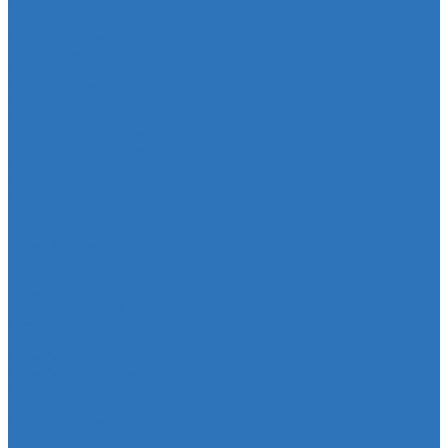
Контакты
...
Каталог товаров
Автотовары
Глушитель
Подушка крепления глушителя
Катушка зажигания
Катушка зажигания
Наконечник рулевой тяги
Наконечник рулевой тяги
Пыльники
Пыльники
Шланги
Двигатель
Система зажигания
Опора (подушка) двигателя
Форсунки
Заглушки
Опора экрана
Втулка клапанной крышки
Кузов
Замок уплотнителя
Патрубки
Патрубки радиатора
Подвеска
Втулка подвески
Шаровая опора
Втулка амортизатора