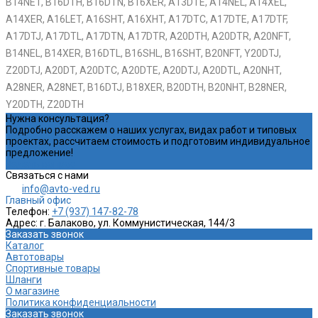
B14NET, B16DTH, B16DTN, B16XER, A13DTE, A14NEL, A14XEL,
A14XER, A16LET, A16SHT, A16XHT, A17DTC, A17DTE, A17DTF,
A17DTJ, A17DTL, A17DTN, A17DTR, A20DTH, A20DTR, A20NFT,
B14NEL, B14XER, B16DTL, B16SHL, B16SHT, B20NFT, Y20DTJ,
Z20DTJ, A20DT, A20DTC, A20DTE, A20DTJ, A20DTL, A20NHT,
A28NER, A28NET, B16DTJ, B18XER, B20DTH, B20NHT, B28NER,
Y20DTH, Z20DTH
Нужна консультация?
Подробно расскажем о наших услугах, видах работ и типовых
проектах, рассчитаем стоимость и подготовим индивидуальное
предложение!
Задать вопрос
Связаться с нами
info@avto-ved.ru
Главный офис
Телефон:
+7 (937) 147-82-78
Адрес:
г. Балаково, ул. Коммунистическая, 144/3
Заказать звонок
Каталог
Автотовары
Спортивные товары
Шланги
О магазине
Политика конфиденциальности
Заказать звонок