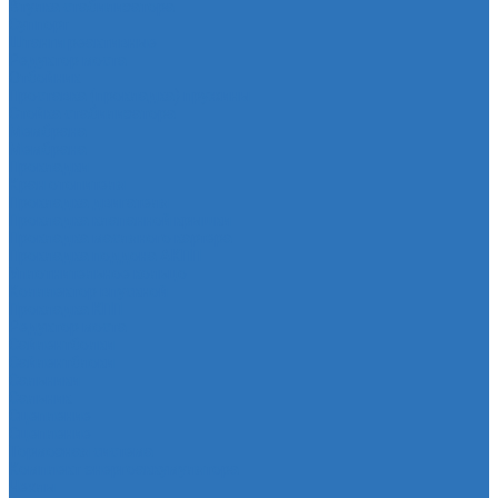
Втулка стабилизатора
Cуппорт
Штанги реактивные
Редуктор моста
Отбойник
Проставка (прокладка) пружины
Стойка стабилизатора
Мембрана
Мембрана
Прокладки
Кран отопителя
Прокладка двигателя
Прокладка клапанной крышки
Прокладка масляного картера
Прокладка поддона АКПП
Уплотнительное кольцо
Колллектор впускной
Прокладка КПП
Редуктор моста
Сайлентболки
Сайлентблоки
Сальники
Сальник
Сцепление
Сцепление
Тормозная система
Комплект энергоаккумулятора
Чехлы