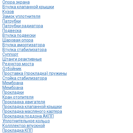
Опора экрана
Втулка клапанной крышки
Кузов
Замок уплотнителя
Патрубки
Патрубки радиатора
Подвеска
Втулка подвески
Шаровая опора
Втулка амортизатора
Втулка стабилизатора
Cуппорт
Штанги реактивные
Редуктор моста
Отбойник
Проставка (прокладка) пружины
Стойка стабилизатора
Мембрана
Мембрана
Прокладки
Кран отопителя
Прокладка двигателя
Прокладка клапанной крышки
Прокладка масляного картера
Прокладка поддона АКПП
Уплотнительное кольцо
Колллектор впускной
Прокладка КПП