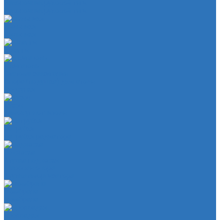
Наконечник рулевой тяги
Наконечник рулевой тяги
Пыльники
Пыльники
Шланги
Двигатель
Система зажигания
Опора (подушка) двигателя
Форсунки
Кузов
Замок уплотнителя
Патрубки
Патрубки радиатора
Подвеска
Втулка подвески
Шаровая опора
Втулка амортизатора
Мембрана
Мембрана
Прокладки