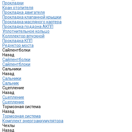
Прокладки
Кран отопителя
Прокладка двигателя
Прокладка клапанной крышки
Прокладка масляного картера
Прокладка поддона АКПП
Уплотнительное кольцо
Колллектор впускной
Прокладка КПП
Редуктор моста
Сайлентболки
Назад
Сайлентболки
Сайлентблоки
Сальники
Назад
Сальники
Сальник
Сцепление
Назад
Сцепление
Сцепление
Тормозная система
Назад
Тормозная система
Комплект энергоаккумулятора
Чехлы
Назад