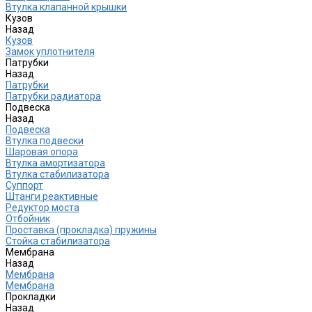
Втулка клапанной крышки
Кузов
Назад
Кузов
Замок уплотнителя
Патрубки
Назад
Патрубки
Патрубки радиатора
Подвеска
Назад
Подвеска
Втулка подвески
Шаровая опора
Втулка амортизатора
Втулка стабилизатора
Cуппорт
Штанги реактивные
Редуктор моста
Отбойник
Проставка (прокладка) пружины
Стойка стабилизатора
Мембрана
Назад
Мембрана
Мембрана
Прокладки
Назад