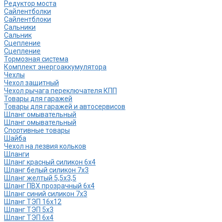
Редуктор моста
Сайлентболки
Сайлентблоки
Сальники
Сальник
Сцепление
Сцепление
Тормозная система
Комплект энергоаккумулятора
Чехлы
Чехол защитный
Чехол рычага переключателя КПП
Товары для гаражей
Товары для гаражей и автосервисов
Шланг омывательный
Шланг омывательный
Спортивные товары
Шайба
Чехол на лезвия кольков
Шланги
Шланг красный силикон 6х4
Шланг белый силикон 7х3
Шланг желтый 5,5х3,5
Шланг ПВХ прозрачный 6х4
Шланг синий силикон 7х3
Шланг ТЭП 16х12
Шланг ТЭП 5х3
Шланг ТЭП 6х4