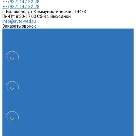
+7 (937) 147-82-78
+7 (937) 147-82-78
г. Балаково, ул. Коммунистическая, 144/3
Пн-Пт: 8:30-17:00 Cб-Вс: Выходной
info@avto-ved.ru
Заказать звонок
Каталог товаров
Автотовары
Спортивные товары
Шланги
Глушитель
Подушка крепления глушителя
Катушка зажигания
Катушка зажигания
Наконечник рулевой тяги
Наконечник рулевой тяги