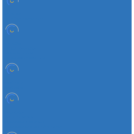
Патрубки
Патрубки радиатора
Подвеска
Втулка подвески
Шаровая опора
Втулка амортизатора
Мембрана
Мембрана
Прокладки
Кран отопителя
Прокладка двигателя
Прокладка клапанной крышки