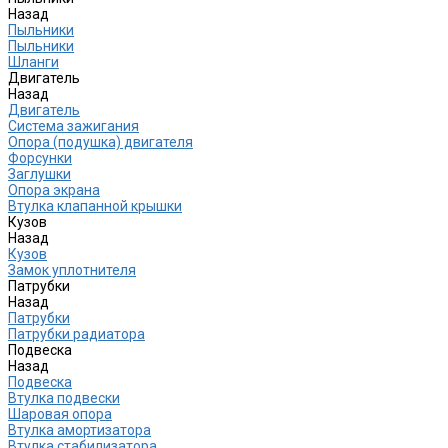
Назад
Пыльники
Пыльники
Шланги
Двигатель
Назад
Двигатель
Система зажигания
Опора (подушка) двигателя
Форсунки
Заглушки
Опора экрана
Втулка клапанной крышки
Кузов
Назад
Кузов
Замок уплотнителя
Патрубки
Назад
Патрубки
Патрубки радиатора
Подвеска
Назад
Подвеска
Втулка подвески
Шаровая опора
Втулка амортизатора
Втулка стабилизатора