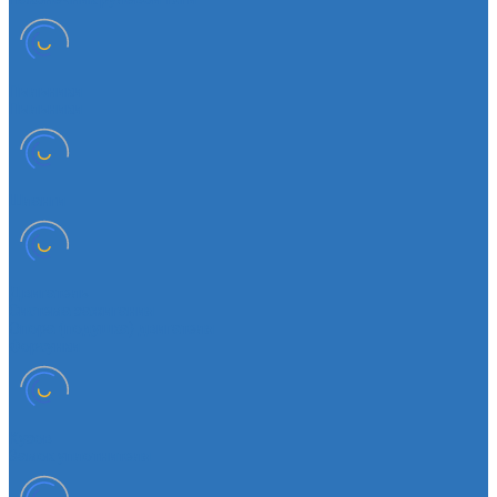
Пыльники
Пыльники
Шланги
Двигатель
Система зажигания
Опора (подушка) двигателя
Форсунки
Кузов
Замок уплотнителя