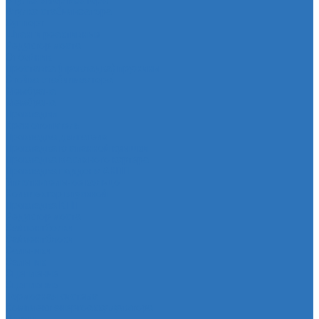
Втулка амортизатора
Втулка стабилизатора
Cуппорт
Штанги реактивные
Редуктор моста
Отбойник
Проставка (прокладка) пружины
Стойка стабилизатора
Мембрана
Мембрана
Прокладки
Кран отопителя
Прокладка двигателя
Прокладка клапанной крышки
Прокладка масляного картера
Прокладка поддона АКПП
Уплотнительное кольцо
Колллектор впускной
Прокладка КПП
Редуктор моста
Сайлентболки
Сайлентблоки
Сальники
Сальник
Сцепление
Сцепление
Тормозная система
Комплект энергоаккумулятора