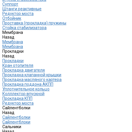
Cуппорт
Штанги реактивные
Редуктор моста
Отбойник
Проставка (прокладка) пружины
Стойка стабилизатора
Мембрана
Назад
Мембрана
Мембрана
Прокладки
Назад
Прокладки
Кран отопителя
Прокладка двигателя
Прокладка клапанной крышки
Прокладка масляного картера
Прокладка поддона АКПП
Уплотнительное кольцо
Колллектор впускной
Прокладка КПП
Редуктор моста
Сайлентболки
Назад
Сайлентболки
Сайлентблоки
Сальники
Назад