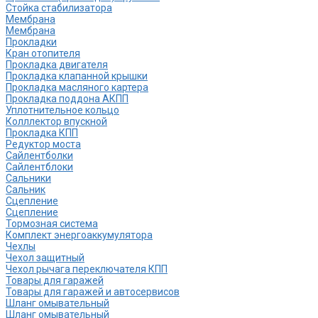
Стойка стабилизатора
Мембрана
Мембрана
Прокладки
Кран отопителя
Прокладка двигателя
Прокладка клапанной крышки
Прокладка масляного картера
Прокладка поддона АКПП
Уплотнительное кольцо
Колллектор впускной
Прокладка КПП
Редуктор моста
Сайлентболки
Сайлентблоки
Сальники
Сальник
Сцепление
Сцепление
Тормозная система
Комплект энергоаккумулятора
Чехлы
Чехол защитный
Чехол рычага переключателя КПП
Товары для гаражей
Товары для гаражей и автосервисов
Шланг омывательный
Шланг омывательный