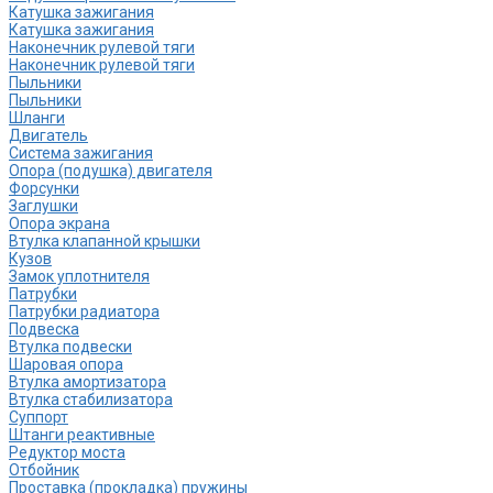
Катушка зажигания
Катушка зажигания
Наконечник рулевой тяги
Наконечник рулевой тяги
Пыльники
Пыльники
Шланги
Двигатель
Система зажигания
Опора (подушка) двигателя
Форсунки
Заглушки
Опора экрана
Втулка клапанной крышки
Кузов
Замок уплотнителя
Патрубки
Патрубки радиатора
Подвеска
Втулка подвески
Шаровая опора
Втулка амортизатора
Втулка стабилизатора
Cуппорт
Штанги реактивные
Редуктор моста
Отбойник
Проставка (прокладка) пружины