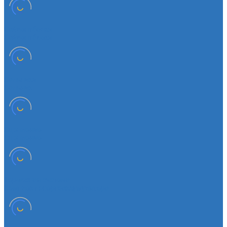
Сайлентболки
Сайлентблоки
Сальники
Сальник
Сцепление
Сцепление
Тормозная система
Комплект энергоаккумулятора