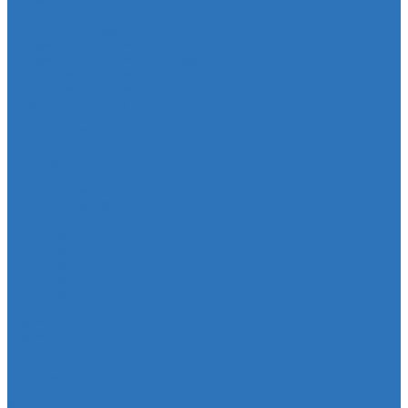
Чехлы
Чехол защитный
Чехол рычага переключателя КПП
Товары для гаражей
Товары для гаражей и автосервисов
Шланг омывательный
Шланг омывательный
Спортивные товары
Шайба
Чехол на лезвия кольков
Шланги
Шланг красный силикон 6х4
Шланг белый силикон 7х3
Шланг желтый 5,5х3,5
Шланг ПВХ прозрачный 6х4
Шланг синий силикон 7х3
Шланг ТЭП 16х12
Шланг ТЭП 5х3
Шланг ТЭП 6х4
Шланг ТЭП 7х3,5
Шланг ТЭП 8х4
Главная
Помощь
Помощь покупателю
Условия оплаты
Условия доставки
О магазине
Политика конфиденциальности