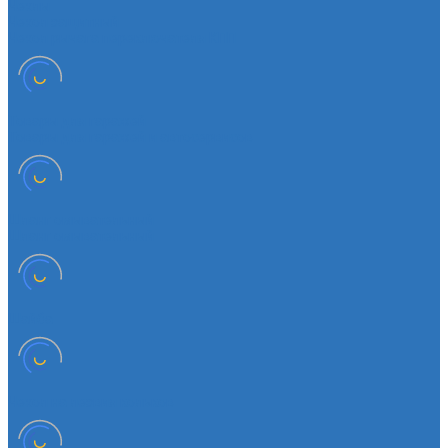
Чехлы
Чехол защитный
Чехол рычага переключателя КПП
Товары для гаражей
Товары для гаражей и автосервисов
Шланг омывательный
Шланг омывательный
Шайба
Чехол на лезвия кольков