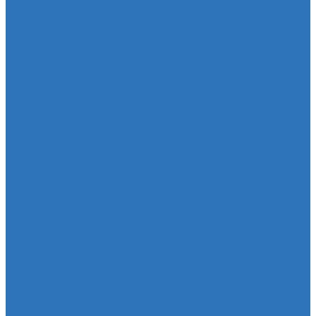
Политика конфиденциальности
Контакты
...
Каталог товаров
Автотовары
Глушитель
Подушка крепления глушителя
Катушка зажигания
Катушка зажигания
Наконечник рулевой тяги
Наконечник рулевой тяги
Пыльники
Пыльники
Шланги
Двигатель
Система зажигания
Опора (подушка) двигателя
Форсунки
Заглушки
Опора экрана
Втулка клапанной крышки
Кузов
Замок уплотнителя
Патрубки
Патрубки радиатора
Подвеска
Втулка подвески
Шаровая опора