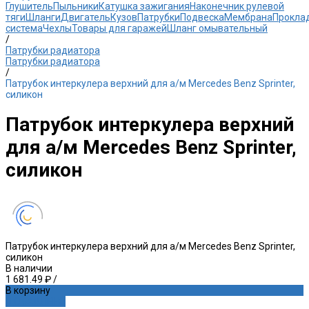
Глушитель
Пыльники
Катушка зажигания
Наконечник рулевой
тяги
Шланги
Двигатель
Кузов
Патрубки
Подвеска
Мембрана
Прокла
система
Чехлы
Товары для гаражей
Шланг омывательный
/
Патрубки радиатора
Патрубки радиатора
/
Патрубок интеркулера верхний для а/м Mercedes Benz Sprinter,
силикон
Патрубок интеркулера верхний
для а/м Mercedes Benz Sprinter,
силикон
Патрубок интеркулера верхний для а/м Mercedes Benz Sprinter,
силикон
В наличии
1 681.49 ₽
/
В корзину
ДОБАВЛЕНО