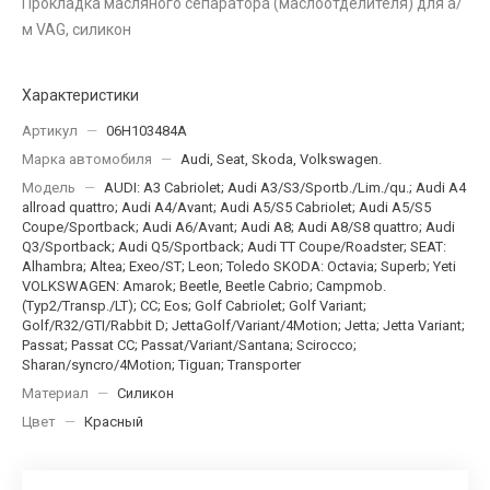
Прокладка масляного сепаратора (маслоотделителя) для а/
м VAG, силикон
Характеристики
Артикул
—
06Н103484А
Марка автомобиля
—
Audi, Seat, Skoda, Volkswagen.
Модель
—
AUDI: A3 Cabriolet; Audi A3/S3/Sportb./Lim./qu.; Audi A4
allroad quattro; Audi A4/Avant; Audi A5/S5 Cabriolet; Audi A5/S5
Coupe/Sportback; Audi A6/Avant; Audi A8; Audi A8/S8 quattro; Audi
Q3/Sportback; Audi Q5/Sportback; Audi TT Coupe/Roadster; SEAT:
Alhambra; Altea; Exeo/ST; Leon; Toledo SKODA: Octavia; Superb; Yeti
VOLKSWAGEN: Amarok; Beetle, Beetle Cabrio; Campmob.
(Typ2/Transp./LT); CC; Eos; Golf Cabriolet; Golf Variant;
Golf/R32/GTI/Rabbit D; JettaGolf/Variant/4Motion; Jetta; Jetta Variant;
Passat; Passat CC; Passat/Variant/Santana; Scirocco;
Sharan/syncro/4Motion; Tiguan; Transporter
Материал
—
Силикон
Цвет
—
Красный