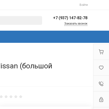
Войти
+7 (937) 147-82-78
Заказать звонок
+7 (937) 147-82-78
г. Балаково, ул.
Коммунистическая,
144/3
Пн-Пт: 8:30-17:00 Cб-Вс:
Выходной
info@avto-ved.ru
issan (большой