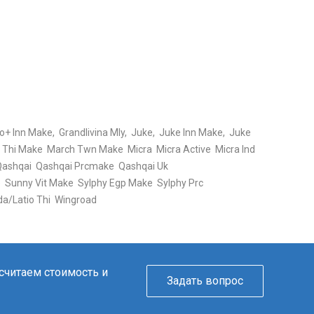
+ Inn Make, Grandlivina Mly, Juke, Juke Inn Make, Juke
ch Thi Make March Twn Make Micra Micra Active Micra Ind
Qashqai Qashqai Prcmake Qashqai Uk
Sunny Vit Make Sylphy Egp Make Sylphy Prc
da/Latio Thi Wingroad
ссчитаем стоимость и
Задать вопрос