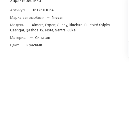
Характеристики
Артикул
—
161751HC5A
Марка автомобиля
—
Nissan
Модель
—
Almera, Expert, Sunny, Bluebird, Bluebird Sylphy,
Qashqai, Qashqai+2, Note, Sentra, Juke
Материал
—
Силикон
Цвет
—
Красный