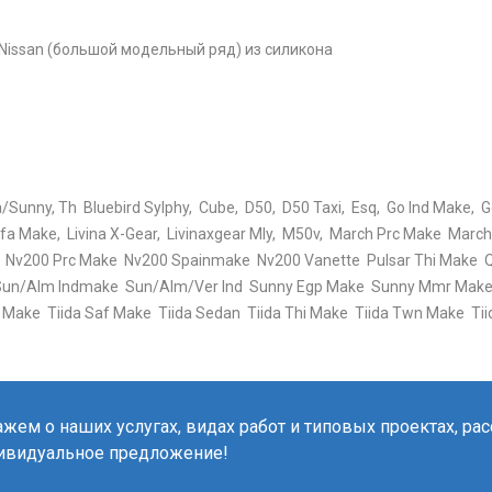
Nissan (большой модельный ряд) из силикона
unny, Th Bluebird Sylphy, Cube, D50, D50 Taxi, Esq, Go Ind Make, Go
a Sfa Make, Livina X-Gear, Livinaxgear Mly, M50v, March Prc Make Mar
 Nv200 Prc Make Nv200 Spainmake Nv200 Vanette Pulsar Thi Make 
Sun/Alm Indmake Sun/Alm/Ver Ind Sunny Egp Make Sunny Mmr Make 
 Make Tiida Saf Make Tiida Sedan Tiida Thi Make Tiida Twn Make Tii
жем о наших услугах, видах работ и типовых проектах, ра
ивидуальное предложение!