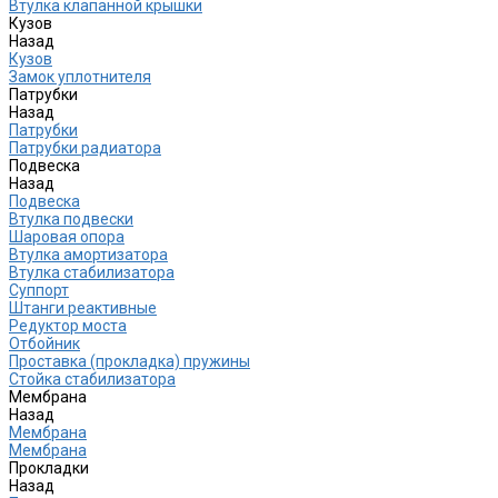
Втулка клапанной крышки
Кузов
Назад
Кузов
Замок уплотнителя
Патрубки
Назад
Патрубки
Патрубки радиатора
Подвеска
Назад
Подвеска
Втулка подвески
Шаровая опора
Втулка амортизатора
Втулка стабилизатора
Cуппорт
Штанги реактивные
Редуктор моста
Отбойник
Проставка (прокладка) пружины
Стойка стабилизатора
Мембрана
Назад
Мембрана
Мембрана
Прокладки
Назад