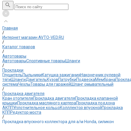
Главная
/
Интернет магазин AVTO-VED.RU
/
Каталог товаров
/
Автотовары
Автотовары
Спортивные товары
Шланги
/
Прокладки
Глушитель
Пыльники
Катушка зажигания
Наконечник рулевой
тяги
Шланги
Двигатель
Кузов
Патрубки
Подвеска
Мембрана
Прокла
система
Чехлы
Товары для гаражей
Шланг омывательный
/
Прокладка двигателя
Кран отопителя
Прокладка двигателя
Прокладка клапанной
крышки
Прокладка масляного картера
Прокладка поддона
АКПП
Уплотнительное кольцо
Колллектор впускной
Прокладка
КПП
Редуктор моста
/
Прокладка впускного коллектора для а/м Honda, силикон