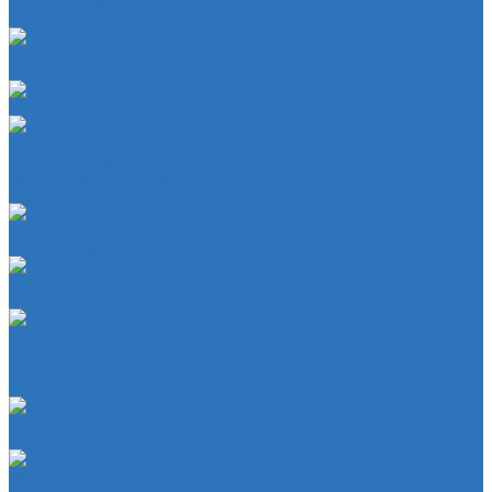
Наконечник рулевой тяги
Наконечник рулевой тяги
Пыльники
Пыльники
Шланги
Двигатель
Система зажигания
Опора (подушка) двигателя
Форсунки
Кузов
Замок уплотнителя
Патрубки
Патрубки радиатора
Подвеска
Втулка подвески
Шаровая опора
Втулка амортизатора
Мембрана
Мембрана
Прокладки