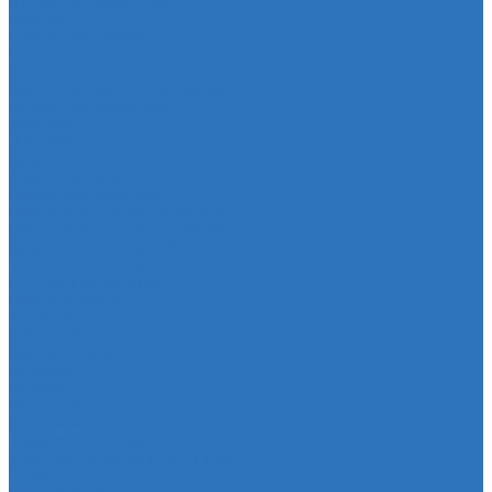
Втулка стабилизатора
Cуппорт
Штанги реактивные
Редуктор моста
Отбойник
Проставка (прокладка) пружины
Стойка стабилизатора
Мембрана
Мембрана
Прокладки
Кран отопителя
Прокладка двигателя
Прокладка клапанной крышки
Прокладка масляного картера
Прокладка поддона АКПП
Уплотнительное кольцо
Колллектор впускной
Прокладка КПП
Редуктор моста
Сайлентболки
Сайлентблоки
Сальники
Сальник
Сцепление
Сцепление
Тормозная система
Комплект энергоаккумулятора
Чехлы