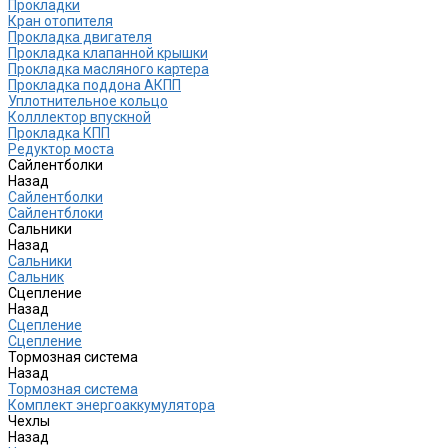
Прокладки
Кран отопителя
Прокладка двигателя
Прокладка клапанной крышки
Прокладка масляного картера
Прокладка поддона АКПП
Уплотнительное кольцо
Колллектор впускной
Прокладка КПП
Редуктор моста
Сайлентболки
Назад
Сайлентболки
Сайлентблоки
Сальники
Назад
Сальники
Сальник
Сцепление
Назад
Сцепление
Сцепление
Тормозная система
Назад
Тормозная система
Комплект энергоаккумулятора
Чехлы
Назад