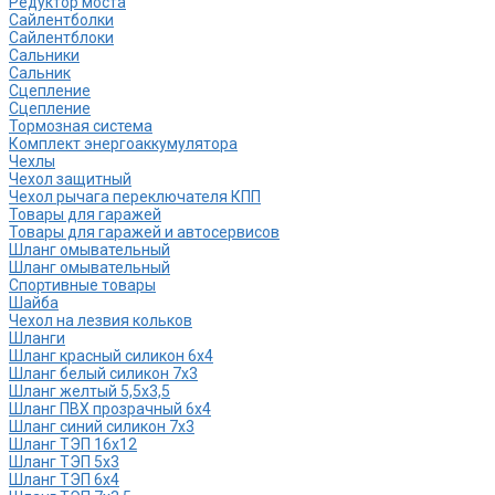
Редуктор моста
Сайлентболки
Сайлентблоки
Сальники
Сальник
Сцепление
Сцепление
Тормозная система
Комплект энергоаккумулятора
Чехлы
Чехол защитный
Чехол рычага переключателя КПП
Товары для гаражей
Товары для гаражей и автосервисов
Шланг омывательный
Шланг омывательный
Спортивные товары
Шайба
Чехол на лезвия кольков
Шланги
Шланг красный силикон 6х4
Шланг белый силикон 7х3
Шланг желтый 5,5х3,5
Шланг ПВХ прозрачный 6х4
Шланг синий силикон 7х3
Шланг ТЭП 16х12
Шланг ТЭП 5х3
Шланг ТЭП 6х4