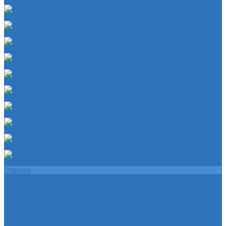
Чехол на лезвия кольков
Шланг красный силикон 6х4
Шланг белый силикон 7х3
Шланг желтый 5,5х3,5
Шланг ПВХ прозрачный 6х4
Шланг синий силикон 7х3
Шланг ТЭП 16х12
Шланг ТЭП 5х3
Шланг ТЭП 6х4
Шланг ТЭП 7х3,5
Шланг ТЭП 8х4
Главная
Помощь
Помощь покупателю
Условия оплаты
Условия доставки
О магазине
Политика конфиденциальности