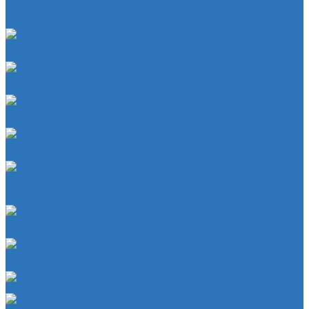
Кран отопителя
Прокладка двигателя
Прокладка клапанной крышки
Сайлентболки
Сайлентблоки
Сальники
Сальник
Сцепление
Сцепление
Тормозная система
Комплект энергоаккумулятора
Чехлы
Чехол защитный
Чехол рычага переключателя КПП
Товары для гаражей
Товары для гаражей и автосервисов
Шланг омывательный
Шланг омывательный
Шайба