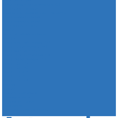
Чехол защитный
Чехол рычага переключателя КПП
Товары для гаражей
Товары для гаражей и автосервисов
Шланг омывательный
Шланг омывательный
Спортивные товары
Шайба
Чехол на лезвия кольков
Шланги
Шланг красный силикон 6х4
Шланг белый силикон 7х3
Шланг желтый 5,5х3,5
Шланг ПВХ прозрачный 6х4
Шланг синий силикон 7х3
Шланг ТЭП 16х12
Шланг ТЭП 5х3
Шланг ТЭП 6х4
Шланг ТЭП 7х3,5
Шланг ТЭП 8х4
Главная
Помощь
Помощь покупателю
Условия оплаты
Условия доставки
О магазине
Политика конфиденциальности
Контакты