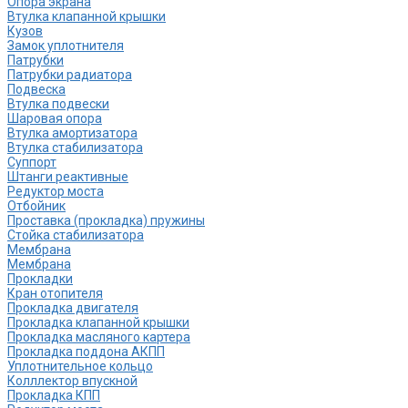
Опора экрана
Втулка клапанной крышки
Кузов
Замок уплотнителя
Патрубки
Патрубки радиатора
Подвеска
Втулка подвески
Шаровая опора
Втулка амортизатора
Втулка стабилизатора
Cуппорт
Штанги реактивные
Редуктор моста
Отбойник
Проставка (прокладка) пружины
Стойка стабилизатора
Мембрана
Мембрана
Прокладки
Кран отопителя
Прокладка двигателя
Прокладка клапанной крышки
Прокладка масляного картера
Прокладка поддона АКПП
Уплотнительное кольцо
Колллектор впускной
Прокладка КПП