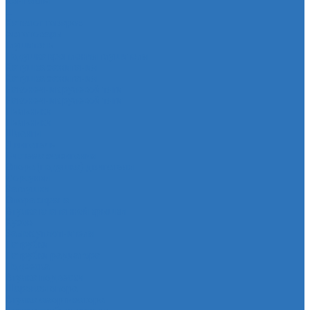
Контакты
...
Каталог товаров
Автотовары
Глушитель
Подушка крепления глушителя
Катушка зажигания
Катушка зажигания
Наконечник рулевой тяги
Наконечник рулевой тяги
Пыльники
Пыльники
Шланги
Двигатель
Система зажигания
Опора (подушка) двигателя
Форсунки
Заглушки
Опора экрана
Втулка клапанной крышки
Кузов
Замок уплотнителя
Патрубки
Патрубки радиатора
Подвеска
Втулка подвески
Шаровая опора
Втулка амортизатора