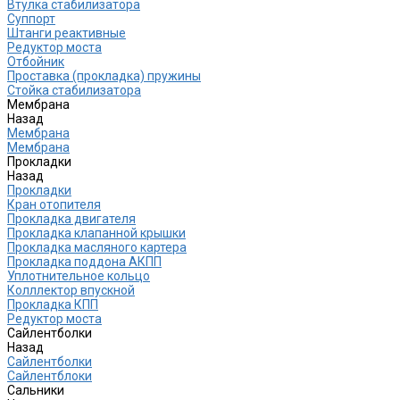
Втулка стабилизатора
Cуппорт
Штанги реактивные
Редуктор моста
Отбойник
Проставка (прокладка) пружины
Стойка стабилизатора
Мембрана
Назад
Мембрана
Мембрана
Прокладки
Назад
Прокладки
Кран отопителя
Прокладка двигателя
Прокладка клапанной крышки
Прокладка масляного картера
Прокладка поддона АКПП
Уплотнительное кольцо
Колллектор впускной
Прокладка КПП
Редуктор моста
Сайлентболки
Назад
Сайлентболки
Сайлентблоки
Сальники