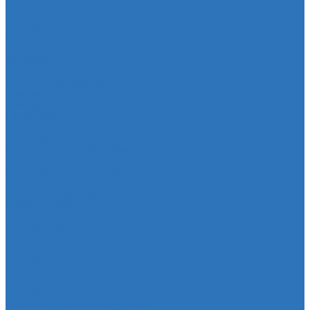
Втулка амортизатора
Втулка стабилизатора
Cуппорт
Штанги реактивные
Редуктор моста
Отбойник
Проставка (прокладка) пружины
Стойка стабилизатора
Мембрана
Мембрана
Прокладки
Кран отопителя
Прокладка двигателя
Прокладка клапанной крышки
Прокладка масляного картера
Прокладка поддона АКПП
Уплотнительное кольцо
Колллектор впускной
Прокладка КПП
Редуктор моста
Сайлентболки
Сайлентблоки
Сальники
Сальник
Сцепление
Сцепление
Тормозная система
Комплект энергоаккумулятора