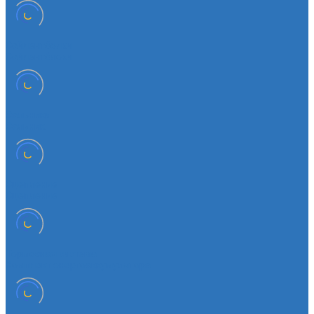
Сайлентболки
Сайлентблоки
Сальники
Сальник
Сцепление
Сцепление
Тормозная система
Комплект энергоаккумулятора