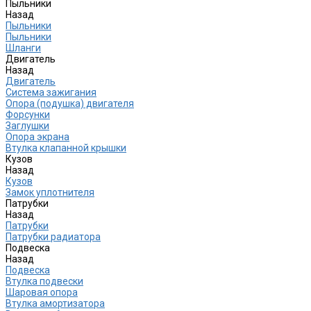
Пыльники
Назад
Пыльники
Пыльники
Шланги
Двигатель
Назад
Двигатель
Система зажигания
Опора (подушка) двигателя
Форсунки
Заглушки
Опора экрана
Втулка клапанной крышки
Кузов
Назад
Кузов
Замок уплотнителя
Патрубки
Назад
Патрубки
Патрубки радиатора
Подвеска
Назад
Подвеска
Втулка подвески
Шаровая опора
Втулка амортизатора