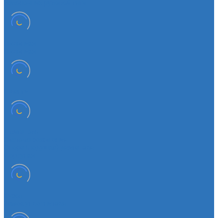
Наконечник рулевой тяги
Пыльники
Пыльники
Шланги
Двигатель
Система зажигания
Опора (подушка) двигателя
Форсунки
Кузов
Замок уплотнителя