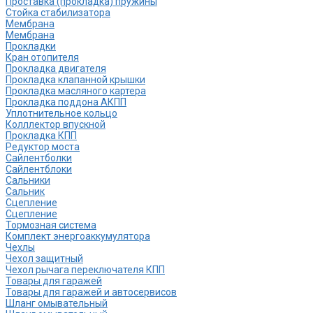
Проставка (прокладка) пружины
Стойка стабилизатора
Мембрана
Мембрана
Прокладки
Кран отопителя
Прокладка двигателя
Прокладка клапанной крышки
Прокладка масляного картера
Прокладка поддона АКПП
Уплотнительное кольцо
Колллектор впускной
Прокладка КПП
Редуктор моста
Сайлентболки
Сайлентблоки
Сальники
Сальник
Сцепление
Сцепление
Тормозная система
Комплект энергоаккумулятора
Чехлы
Чехол защитный
Чехол рычага переключателя КПП
Товары для гаражей
Товары для гаражей и автосервисов
Шланг омывательный