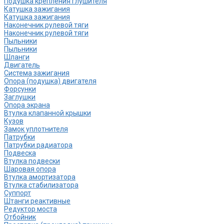
Подушка крепления глушителя
Катушка зажигания
Катушка зажигания
Наконечник рулевой тяги
Наконечник рулевой тяги
Пыльники
Пыльники
Шланги
Двигатель
Система зажигания
Опора (подушка) двигателя
Форсунки
Заглушки
Опора экрана
Втулка клапанной крышки
Кузов
Замок уплотнителя
Патрубки
Патрубки радиатора
Подвеска
Втулка подвески
Шаровая опора
Втулка амортизатора
Втулка стабилизатора
Cуппорт
Штанги реактивные
Редуктор моста
Отбойник