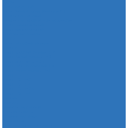
Чехлы
Чехол защитный
Чехол рычага переключателя КПП
Товары для гаражей
Товары для гаражей и автосервисов
Шланг омывательный
Шланг омывательный
Спортивные товары
Шайба
Чехол на лезвия кольков
Шланги
Шланг красный силикон 6х4
Шланг белый силикон 7х3
Шланг желтый 5,5х3,5
Шланг ПВХ прозрачный 6х4
Шланг синий силикон 7х3
Шланг ТЭП 16х12
Шланг ТЭП 5х3
Шланг ТЭП 6х4
Шланг ТЭП 7х3,5
Шланг ТЭП 8х4
Главная
Помощь
Помощь покупателю
Условия оплаты
Условия доставки
О магазине
Политика конфиденциальности