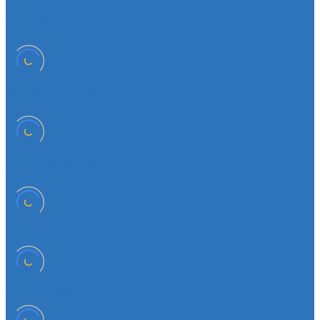
Чехлы
Чехол защитный
Чехол рычага переключателя КПП
Товары для гаражей
Товары для гаражей и автосервисов
Шланг омывательный
Шланг омывательный
Шайба
Чехол на лезвия кольков