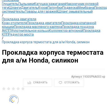
Прокладки
Глушитель
Пыльники
Катушка зажигания
Наконечник рулевой
тяги
Шланги
Двигатель
Кузов
Патрубки
Подвеска
Мембрана
Прокла
система
Чехлы
Товары для гаражей
Шланг омывательный
/
Прокладка двигателя
Кран отопителя
Прокладка двигателя
Прокладка клапанной
крышки
Прокладка масляного картера
Прокладка поддона
АКПП
Уплотнительное кольцо
Колллектор впускной
Прокладка
КПП
Редуктор моста
/
Прокладка корпуса термостата для а/м Honda, силикон
Прокладка корпуса термостата
для а/м Honda, силикон
Артикул
19305PNA003 кр
СРАВНИТЬ
ОТЛОЖИТЬ