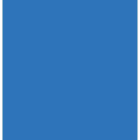
Политика конфиденциальности
Контакты
...
Каталог товаров
Автотовары
Глушитель
Подушка крепления глушителя
Катушка зажигания
Катушка зажигания
Наконечник рулевой тяги
Наконечник рулевой тяги
Пыльники
Пыльники
Шланги
Двигатель
Система зажигания
Опора (подушка) двигателя
Форсунки
Заглушки
Опора экрана
Втулка клапанной крышки
Кузов
Замок уплотнителя
Патрубки
Патрубки радиатора
Подвеска
Втулка подвески
Шаровая опора