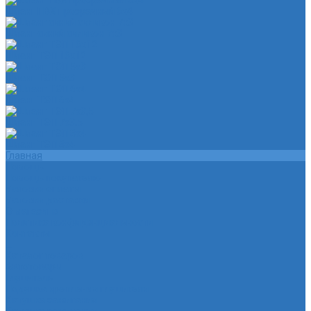
Шланг ПВХ прозрачный 6х4
Шланг синий силикон 7х3
Шланг ТЭП 16х12
Шланг ТЭП 5х3
Шланг ТЭП 6х4
Шланг ТЭП 7х3,5
Шланг ТЭП 8х4
Главная
Помощь
Помощь покупателю
Условия оплаты
Условия доставки
О магазине
Политика конфиденциальности
Контакты
...
Каталог товаров
Автотовары
Глушитель
Подушка крепления глушителя
Катушка зажигания