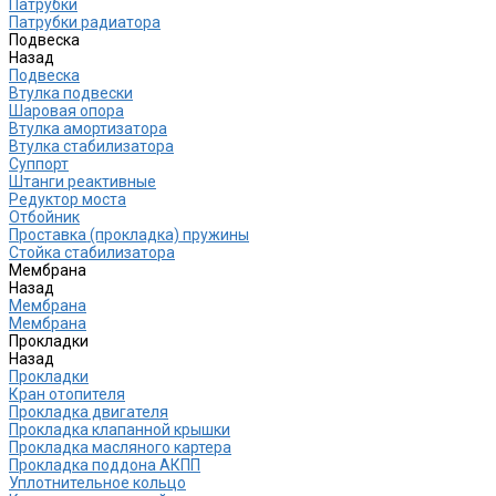
Патрубки
Патрубки радиатора
Подвеска
Назад
Подвеска
Втулка подвески
Шаровая опора
Втулка амортизатора
Втулка стабилизатора
Cуппорт
Штанги реактивные
Редуктор моста
Отбойник
Проставка (прокладка) пружины
Стойка стабилизатора
Мембрана
Назад
Мембрана
Мембрана
Прокладки
Назад
Прокладки
Кран отопителя
Прокладка двигателя
Прокладка клапанной крышки
Прокладка масляного картера
Прокладка поддона АКПП
Уплотнительное кольцо