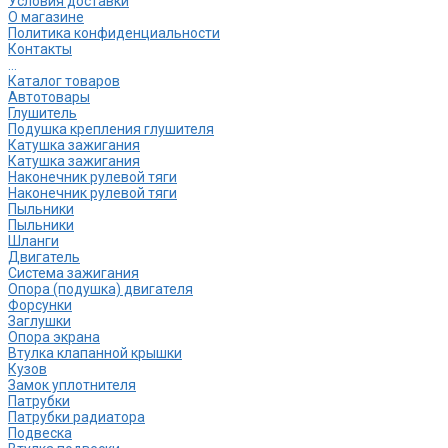
Условия доставки
О магазине
Политика конфиденциальности
Контакты
...
Каталог товаров
Автотовары
Глушитель
Подушка крепления глушителя
Катушка зажигания
Катушка зажигания
Наконечник рулевой тяги
Наконечник рулевой тяги
Пыльники
Пыльники
Шланги
Двигатель
Система зажигания
Опора (подушка) двигателя
Форсунки
Заглушки
Опора экрана
Втулка клапанной крышки
Кузов
Замок уплотнителя
Патрубки
Патрубки радиатора
Подвеска