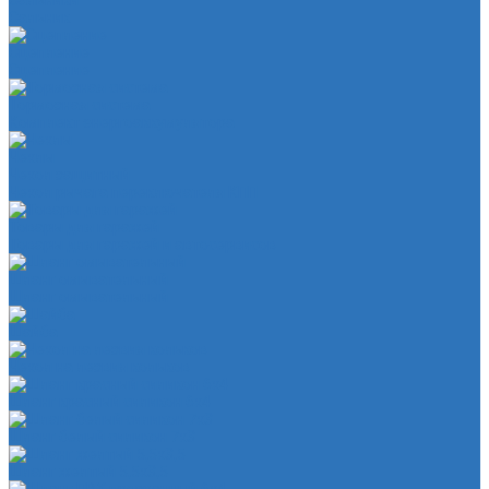
Сальники
Сальник
Сцепление
Сцепление
Тормозная система
Комплект энергоаккумулятора
Чехлы
Чехол защитный
Чехол рычага переключателя КПП
Товары для гаражей
Товары для гаражей и автосервисов
Шланг омывательный
Шланг омывательный
Шайба
Чехол на лезвия кольков
Шланг красный силикон 6х4
Шланг белый силикон 7х3
Шланг желтый 5,5х3,5