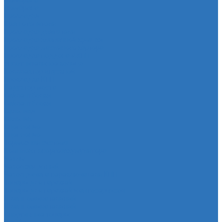
Мембрана
Мембрана
Прокладки
Кран отопителя
Прокладка двигателя
Прокладка клапанной крышки
Прокладка масляного картера
Прокладка поддона АКПП
Уплотнительное кольцо
Колллектор впускной
Прокладка КПП
Редуктор моста
Сайлентболки
Сайлентблоки
Сальники
Сальник
Сцепление
Сцепление
Тормозная система
Комплект энергоаккумулятора
Чехлы
Чехол защитный
Чехол рычага переключателя КПП
Товары для гаражей
Товары для гаражей и автосервисов
Шланг омывательный
Шланг омывательный
Спортивные товары