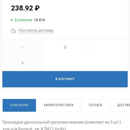
238.92 ₽
В наличии
10 016
Рассчитать доставку
-
+
В КОРЗИНУ
ОПИСАНИЕ
ХАРАКТЕРИСТИКИ
ОПЛАТА
ДОСТА
Прокладка дроссельной заслонки нижняя (комплект из 5 шт.)
для а/м Renault, дв. К7М (1,6л 8v)