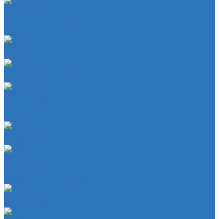
Двигатель
Система зажигания
Опора (подушка) двигателя
Форсунки
Кузов
Замок уплотнителя
Патрубки
Патрубки радиатора
Подвеска
Втулка подвески
Шаровая опора
Втулка амортизатора
Мембрана
Мембрана
Прокладки
Кран отопителя
Прокладка двигателя
Прокладка клапанной крышки
Сайлентболки
Сайлентблоки