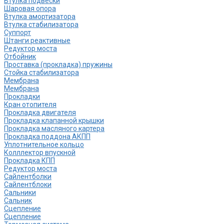
Втулка подвески
Шаровая опора
Втулка амортизатора
Втулка стабилизатора
Cуппорт
Штанги реактивные
Редуктор моста
Отбойник
Проставка (прокладка) пружины
Стойка стабилизатора
Мембрана
Мембрана
Прокладки
Кран отопителя
Прокладка двигателя
Прокладка клапанной крышки
Прокладка масляного картера
Прокладка поддона АКПП
Уплотнительное кольцо
Колллектор впускной
Прокладка КПП
Редуктор моста
Сайлентболки
Сайлентблоки
Сальники
Сальник
Сцепление
Сцепление