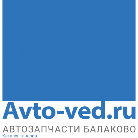
Шайба
Чехол на лезвия кольков
Шланги
Шланг красный силикон 6х4
Шланг белый силикон 7х3
Шланг желтый 5,5х3,5
Шланг ПВХ прозрачный 6х4
Шланг синий силикон 7х3
Шланг ТЭП 16х12
Шланг ТЭП 5х3
Шланг ТЭП 6х4
Шланг ТЭП 7х3,5
Шланг ТЭП 8х4
Главная
Помощь
Помощь покупателю
Условия оплаты
Условия доставки
О магазине
Политика конфиденциальности
Контакты
Каталог товаров