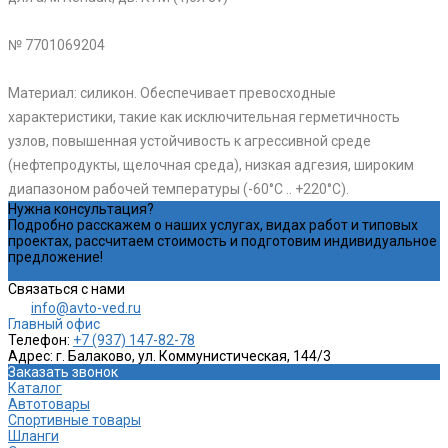
№ 7701069204
Материал: силикон. Обеспечивает превосходные
характеристики, такие как исключительная герметичность
узлов, повышенная устойчивость к агрессивной среде
(нефтепродукты, щелочная среда), низкая адгезия, широким
диапазоном рабочей температуры (-60°C .. +220°C).
Нужна консультация?
Подробно расскажем о наших услугах, видах работ и типовых
проектах, рассчитаем стоимость и подготовим индивидуальное
предложение!
Задать вопрос
Связаться с нами
info@avto-ved.ru
Главный офис
Телефон:
+7 (937) 147-82-78
Адрес:
г. Балаково, ул. Коммунистическая, 144/3
Заказать звонок
Каталог
Автотовары
Спортивные товары
Шланги