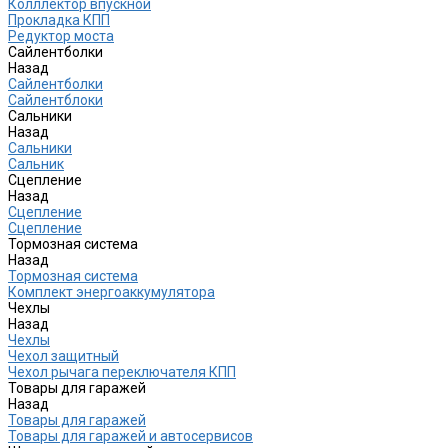
Колллектор впускной
Прокладка КПП
Редуктор моста
Сайлентболки
Назад
Сайлентболки
Сайлентблоки
Сальники
Назад
Сальники
Сальник
Сцепление
Назад
Сцепление
Сцепление
Тормозная система
Назад
Тормозная система
Комплект энергоаккумулятора
Чехлы
Назад
Чехлы
Чехол защитный
Чехол рычага переключателя КПП
Товары для гаражей
Назад
Товары для гаражей
Товары для гаражей и автосервисов