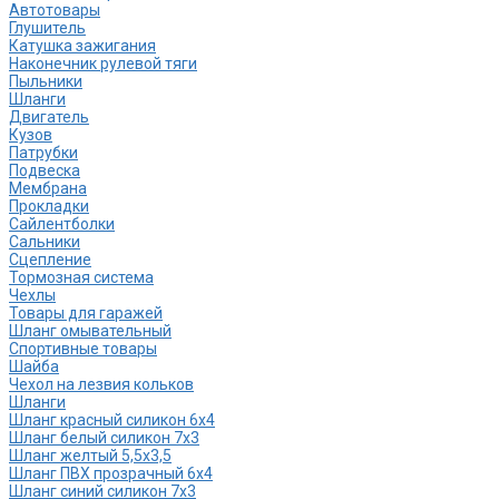
Автотовары
Глушитель
Катушка зажигания
Наконечник рулевой тяги
Пыльники
Шланги
Двигатель
Кузов
Патрубки
Подвеска
Мембрана
Прокладки
Сайлентболки
Сальники
Сцепление
Тормозная система
Чехлы
Товары для гаражей
Шланг омывательный
Спортивные товары
Шайба
Чехол на лезвия кольков
Шланги
Шланг красный силикон 6х4
Шланг белый силикон 7х3
Шланг желтый 5,5х3,5
Шланг ПВХ прозрачный 6х4
Шланг синий силикон 7х3