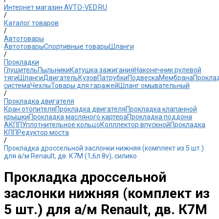
Интернет магазин AVTO-VED.RU
/
Каталог товаров
/
Автотовары
Автотовары
Спортивные товары
Шланги
/
Прокладки
Глушитель
Пыльники
Катушка зажигания
Наконечник рулевой
тяги
Шланги
Двигатель
Кузов
Патрубки
Подвеска
Мембрана
Прокла
система
Чехлы
Товары для гаражей
Шланг омывательный
/
Прокладка двигателя
Кран отопителя
Прокладка двигателя
Прокладка клапанной
крышки
Прокладка масляного картера
Прокладка поддона
АКПП
Уплотнительное кольцо
Колллектор впускной
Прокладка
КПП
Редуктор моста
/
Прокладка дроссельной заслонки нижняя (комплект из 5 шт.)
для а/м Renault, дв. К7М (1,6л 8v), силико
Прокладка дроссельной
заслонки нижняя (комплект из
5 шт.) для а/м Renault, дв. К7М