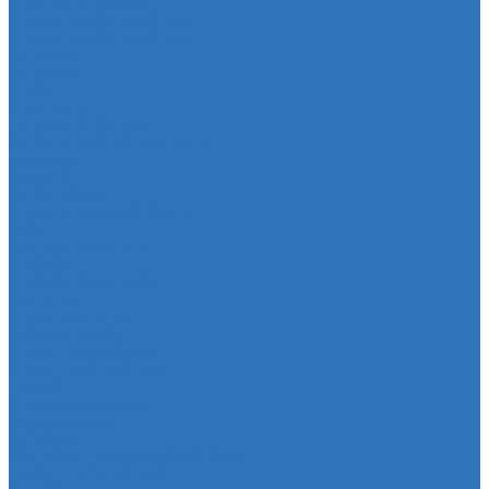
Катушка зажигания
Наконечник рулевой тяги
Наконечник рулевой тяги
Пыльники
Пыльники
Шланги
Двигатель
Система зажигания
Опора (подушка) двигателя
Форсунки
Заглушки
Опора экрана
Втулка клапанной крышки
Кузов
Замок уплотнителя
Патрубки
Патрубки радиатора
Подвеска
Втулка подвески
Шаровая опора
Втулка амортизатора
Втулка стабилизатора
Cуппорт
Штанги реактивные
Редуктор моста
Отбойник
Проставка (прокладка) пружины
Стойка стабилизатора