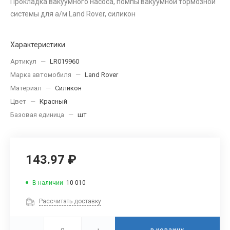
Прокладка вакуумного насоса, помпы вакуумной тормозной
системы для а/м Land Rover, силикон
Характеристики
Артикул
—
LR019960
Марка автомобиля
—
Land Rover
Материал
—
Силикон
Цвет
—
Красный
Базовая единица
—
шт
143.97 ₽
В наличии
10 010
Рассчитать доставку