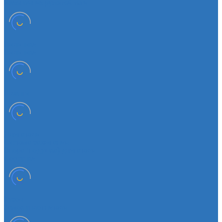
Наконечник рулевой тяги
Пыльники
Пыльники
Шланги
Двигатель
Система зажигания
Опора (подушка) двигателя
Форсунки
Кузов
Замок уплотнителя