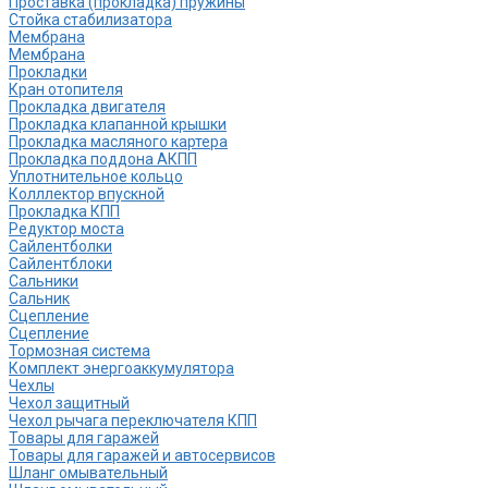
Проставка (прокладка) пружины
Стойка стабилизатора
Мембрана
Мембрана
Прокладки
Кран отопителя
Прокладка двигателя
Прокладка клапанной крышки
Прокладка масляного картера
Прокладка поддона АКПП
Уплотнительное кольцо
Колллектор впускной
Прокладка КПП
Редуктор моста
Сайлентболки
Сайлентблоки
Сальники
Сальник
Сцепление
Сцепление
Тормозная система
Комплект энергоаккумулятора
Чехлы
Чехол защитный
Чехол рычага переключателя КПП
Товары для гаражей
Товары для гаражей и автосервисов
Шланг омывательный