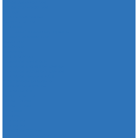
Втулка амортизатора
Втулка стабилизатора
Cуппорт
Штанги реактивные
Редуктор моста
Отбойник
Проставка (прокладка) пружины
Стойка стабилизатора
Мембрана
Мембрана
Прокладки
Кран отопителя
Прокладка двигателя
Прокладка клапанной крышки
Прокладка масляного картера
Прокладка поддона АКПП
Уплотнительное кольцо
Колллектор впускной
Прокладка КПП
Редуктор моста
Сайлентболки
Сайлентблоки
Сальники
Сальник
Сцепление
Сцепление
Тормозная система
Комплект энергоаккумулятора