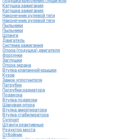
Подушка крепления глушителя
Катушка зажигания
Катушка зажигания
Наконечник рулевой тяги
Наконечник рулевой тяги
Пыльники
Пыльники
Шланги
Двигатель
Система зажигания
Опора (подушка) двигателя
Форсунки
Заглушки
Опора экрана
Втулка клапанной крышки
Кузов
Замок уплотнителя
Патрубки
Патрубки радиатора
Подвеска
Втулка подвески
Шаровая опора
Втулка амортизатора
Втулка стабилизатора
Cуппорт
Штанги реактивные
Редуктор моста
Отбойник