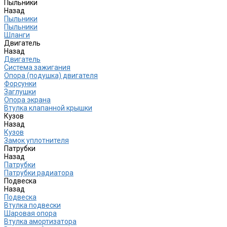
Пыльники
Назад
Пыльники
Пыльники
Шланги
Двигатель
Назад
Двигатель
Система зажигания
Опора (подушка) двигателя
Форсунки
Заглушки
Опора экрана
Втулка клапанной крышки
Кузов
Назад
Кузов
Замок уплотнителя
Патрубки
Назад
Патрубки
Патрубки радиатора
Подвеска
Назад
Подвеска
Втулка подвески
Шаровая опора
Втулка амортизатора