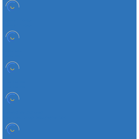
Сайлентболки
Сайлентблоки
Сальники
Сальник
Сцепление
Сцепление
Тормозная система
Комплект энергоаккумулятора