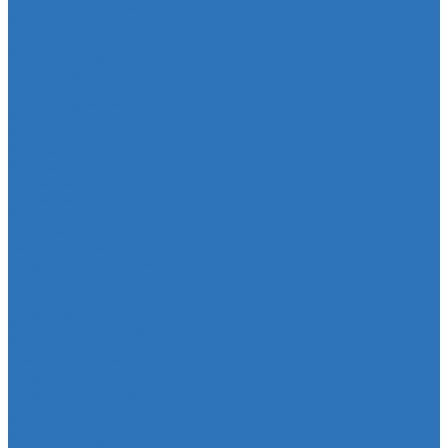
Политика конфиденциальности
Контакты
...
Каталог товаров
Автотовары
Глушитель
Подушка крепления глушителя
Катушка зажигания
Катушка зажигания
Наконечник рулевой тяги
Наконечник рулевой тяги
Пыльники
Пыльники
Шланги
Двигатель
Система зажигания
Опора (подушка) двигателя
Форсунки
Заглушки
Опора экрана
Втулка клапанной крышки
Кузов
Замок уплотнителя
Патрубки
Патрубки радиатора
Подвеска
Втулка подвески
Шаровая опора