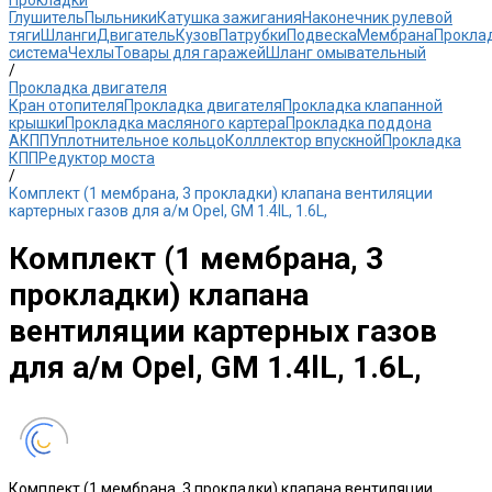
Прокладки
Глушитель
Пыльники
Катушка зажигания
Наконечник рулевой
тяги
Шланги
Двигатель
Кузов
Патрубки
Подвеска
Мембрана
Прокла
система
Чехлы
Товары для гаражей
Шланг омывательный
/
Прокладка двигателя
Кран отопителя
Прокладка двигателя
Прокладка клапанной
крышки
Прокладка масляного картера
Прокладка поддона
АКПП
Уплотнительное кольцо
Колллектор впускной
Прокладка
КПП
Редуктор моста
/
Комплект (1 мембрана, 3 прокладки) клапана вентиляции
картерных газов для а/м Opel, GM 1.4lL, 1.6L,
Комплект (1 мембрана, 3
прокладки) клапана
вентиляции картерных газов
для а/м Opel, GM 1.4lL, 1.6L,
Комплект (1 мембрана, 3 прокладки) клапана вентиляции