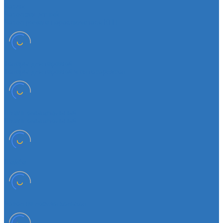
Чехлы
Чехол защитный
Чехол рычага переключателя КПП
Товары для гаражей
Товары для гаражей и автосервисов
Шланг омывательный
Шланг омывательный
Шайба
Чехол на лезвия кольков