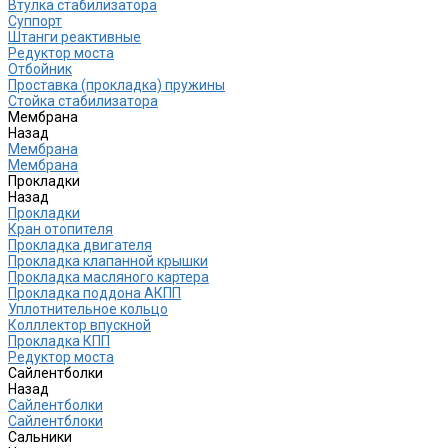
Втулка стабилизатора
Cуппорт
Штанги реактивные
Редуктор моста
Отбойник
Проставка (прокладка) пружины
Стойка стабилизатора
Мембрана
Назад
Мембрана
Мембрана
Прокладки
Назад
Прокладки
Кран отопителя
Прокладка двигателя
Прокладка клапанной крышки
Прокладка масляного картера
Прокладка поддона АКПП
Уплотнительное кольцо
Колллектор впускной
Прокладка КПП
Редуктор моста
Сайлентболки
Назад
Сайлентболки
Сайлентблоки
Сальники