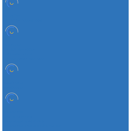
Патрубки
Патрубки радиатора
Подвеска
Втулка подвески
Шаровая опора
Втулка амортизатора
Мембрана
Мембрана
Прокладки
Кран отопителя
Прокладка двигателя
Прокладка клапанной крышки