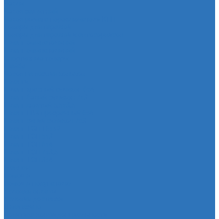
Чехлы
Чехол защитный
Чехол рычага переключателя КПП
Товары для гаражей
Товары для гаражей и автосервисов
Шланг омывательный
Шланг омывательный
Спортивные товары
Шайба
Чехол на лезвия кольков
Шланги
Шланг красный силикон 6х4
Шланг белый силикон 7х3
Шланг желтый 5,5х3,5
Шланг ПВХ прозрачный 6х4
Шланг синий силикон 7х3
Шланг ТЭП 16х12
Шланг ТЭП 5х3
Шланг ТЭП 6х4
Шланг ТЭП 7х3,5
Шланг ТЭП 8х4
Главная
Помощь
Помощь покупателю
Условия оплаты
Условия доставки
О магазине
Политика конфиденциальности