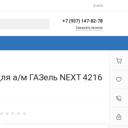
Войти
+7 (937) 147-82-78
Заказать звонок
+7 (937) 147-82-78
г. Балаково, ул.
Коммунистическая,
144/3
Пн-Пт: 8:30-17:00 Cб-Вс:
Выходной
info@avto-ved.ru
ля а/м ГАЗель NEXT 4216