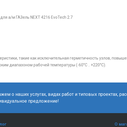
для а/м ГАЗель NEXT 4216 EvoTech 2.7
еристики, такие как исключительная герметичность узлов, повыше
ким диапазоном рабочей температуры (-60°C .. +220°C).
жем о наших услугах, видах работ и типовых проектах, ра
ивидуальное предложение!
лог
О маг