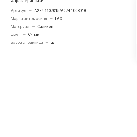
Характеристики
Артикул
—
A274.1107015/A274.1008018
Марка автомобиля
—
ГАЗ
Материал
—
Силикон
Цвет
—
Синий
Базовая единица
—
шт