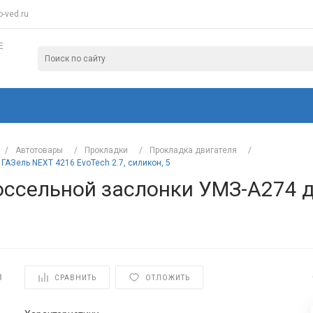
-ved.ru
Е
/
Автотовары
/
Прокладки
/
Прокладка двигателя
/
АЗель NEXT 4216 EvoTech 2.7, силикон, 5
оссельной заслонки УМЗ-А274 д
8
СРАВНИТЬ
ОТЛОЖИТЬ