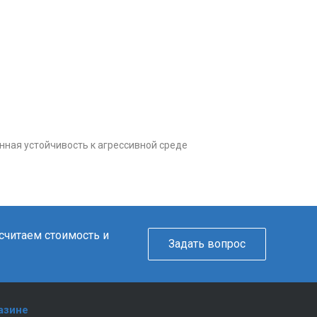
нная устойчивость к агрессивной среде
ссчитаем стоимость и
Задать вопрос
азине