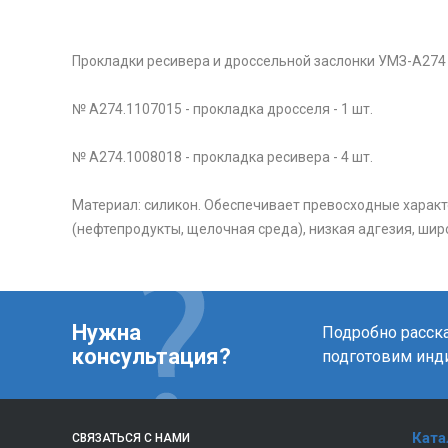
Прокладки ресивера и дроссельной заслонки УМЗ-А274 
№ А274.1107015 - прокладка дросселя - 1 шт.
№ А274.1008018 - прокладка ресивера - 4 шт.
Материал: силикон. Обеспечивает превосходные характ
(нефтепродукты, щелочная среда), низкая адгезия, широ
Нужна
Подробно расска
консультация?
подготовим инд
Ката
СВЯЗАТЬСЯ С НАМИ