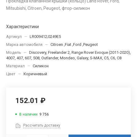
Прокладка клапанной крышки (кольцо) Land Rover, Ford,
Mitsubishi, Citroen, Peugeot, фтор-силикон
Характеристики
Артикул
—
LR009412;0249E5
Марка автомобиля
—
Citroen ,Fiat ,Ford ,Peugeot
Модель
—
Discovery, Freelander 2, Range Rover Evoque (2011-2020),
4007, 407, 607, 508, Outlander, Mondeo, Galaxy, S-MAX, C5, C6, C8
Материал
—
Силикон
Цвет
—
Коричневый
152.01 ₽
В наличии
9 756
Рассчитать доставку