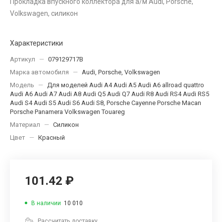
Прокладка впускного коллектора для а/м Audi, Porsche,
Volkswagen, силикон
Характеристики
Артикул
—
079129717B
Марка автомобиля
—
Audi, Porsche, Volkswagen
Модель
—
Для моделей Audi A4 Audi A5 Audi A6 allroad quattro
Audi A6 Audi A7 Audi A8 Audi Q5 Audi Q7 Audi R8 Audi RS4 Audi RS5
Audi S4 Audi S5 Audi S6 Audi S8, Porsche Cayenne Porsche Macan
Porsche Panamera Volkswagen Touareg
Материал
—
Силикон
Цвет
—
Красный
101.42 ₽
В наличии
10 010
Рассчитать доставку