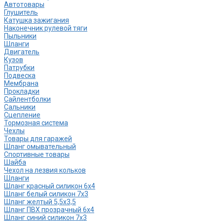
Автотовары
Глушитель
Катушка зажигания
Наконечник рулевой тяги
Пыльники
Шланги
Двигатель
Кузов
Патрубки
Подвеска
Мембрана
Прокладки
Сайлентболки
Сальники
Сцепление
Тормозная система
Чехлы
Товары для гаражей
Шланг омывательный
Спортивные товары
Шайба
Чехол на лезвия кольков
Шланги
Шланг красный силикон 6х4
Шланг белый силикон 7х3
Шланг желтый 5,5х3,5
Шланг ПВХ прозрачный 6х4
Шланг синий силикон 7х3