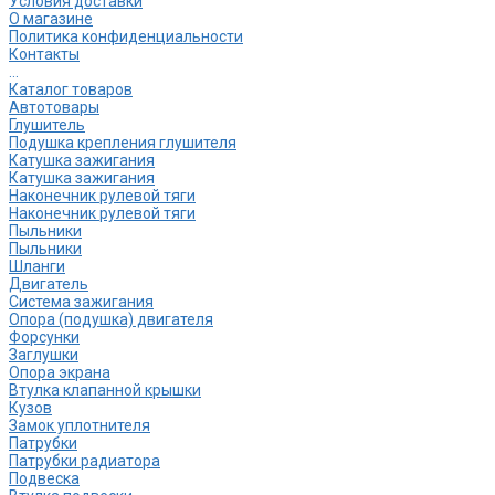
Условия доставки
О магазине
Политика конфиденциальности
Контакты
...
Каталог товаров
Автотовары
Глушитель
Подушка крепления глушителя
Катушка зажигания
Катушка зажигания
Наконечник рулевой тяги
Наконечник рулевой тяги
Пыльники
Пыльники
Шланги
Двигатель
Система зажигания
Опора (подушка) двигателя
Форсунки
Заглушки
Опора экрана
Втулка клапанной крышки
Кузов
Замок уплотнителя
Патрубки
Патрубки радиатора
Подвеска