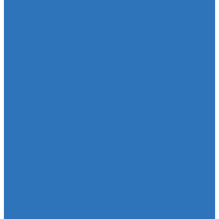
Катушка зажигания
Наконечник рулевой тяги
Наконечник рулевой тяги
Пыльники
Пыльники
Шланги
Двигатель
Система зажигания
Опора (подушка) двигателя
Форсунки
Заглушки
Опора экрана
Втулка клапанной крышки
Кузов
Замок уплотнителя
Патрубки
Патрубки радиатора
Подвеска
Втулка подвески
Шаровая опора
Втулка амортизатора
Втулка стабилизатора
Cуппорт
Штанги реактивные
Редуктор моста
Отбойник
Проставка (прокладка) пружины
Стойка стабилизатора