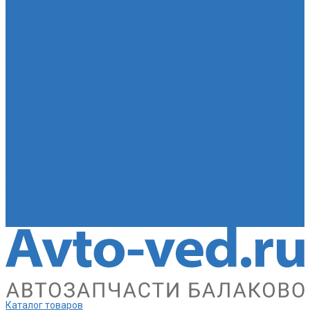
Шайба
Чехол на лезвия кольков
Шланги
Шланг красный силикон 6х4
Шланг белый силикон 7х3
Шланг желтый 5,5х3,5
Шланг ПВХ прозрачный 6х4
Шланг синий силикон 7х3
Шланг ТЭП 16х12
Шланг ТЭП 5х3
Шланг ТЭП 6х4
Шланг ТЭП 7х3,5
Шланг ТЭП 8х4
Главная
Помощь
Помощь покупателю
Условия оплаты
Условия доставки
О магазине
Политика конфиденциальности
Контакты
Каталог товаров