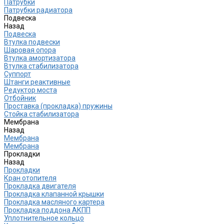
Патрубки
Патрубки радиатора
Подвеска
Назад
Подвеска
Втулка подвески
Шаровая опора
Втулка амортизатора
Втулка стабилизатора
Cуппорт
Штанги реактивные
Редуктор моста
Отбойник
Проставка (прокладка) пружины
Стойка стабилизатора
Мембрана
Назад
Мембрана
Мембрана
Прокладки
Назад
Прокладки
Кран отопителя
Прокладка двигателя
Прокладка клапанной крышки
Прокладка масляного картера
Прокладка поддона АКПП
Уплотнительное кольцо