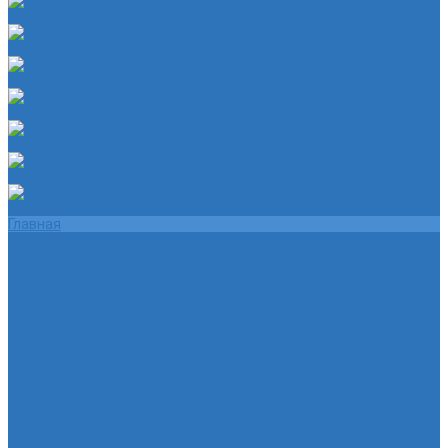
Шланг ПВХ прозрачный 6х4
Шланг синий силикон 7х3
Шланг ТЭП 16х12
Шланг ТЭП 5х3
Шланг ТЭП 6х4
Шланг ТЭП 7х3,5
Шланг ТЭП 8х4
Главная
Помощь
Помощь покупателю
Условия оплаты
Условия доставки
О магазине
Политика конфиденциальности
Контакты
...
Каталог товаров
Автотовары
Глушитель
Подушка крепления глушителя
Катушка зажигания