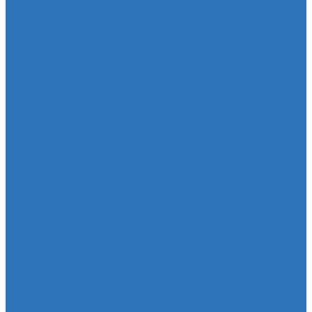
Мембрана
Мембрана
Прокладки
Кран отопителя
Прокладка двигателя
Прокладка клапанной крышки
Прокладка масляного картера
Прокладка поддона АКПП
Уплотнительное кольцо
Колллектор впускной
Прокладка КПП
Редуктор моста
Сайлентболки
Сайлентблоки
Сальники
Сальник
Сцепление
Сцепление
Тормозная система
Комплект энергоаккумулятора
Чехлы
Чехол защитный
Чехол рычага переключателя КПП
Товары для гаражей
Товары для гаражей и автосервисов
Шланг омывательный
Шланг омывательный
Спортивные товары