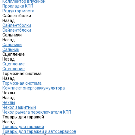
Колллектор впускной
Прокладка КПП
Редуктор моста
Сайлентболки
Назад
Сайлентболки
Сайлентблоки
Сальники
Назад
Сальники
Сальник
Сцепление
Назад
Сцепление
Сцепление
Тормозная система
Назад
Тормозная система
Комплект энергоаккумулятора
Чехлы
Назад
Чехлы
Чехол защитный
Чехол рычага переключателя КПП
Товары для гаражей
Назад
Товары для гаражей
Товары для гаражей и автосервисов