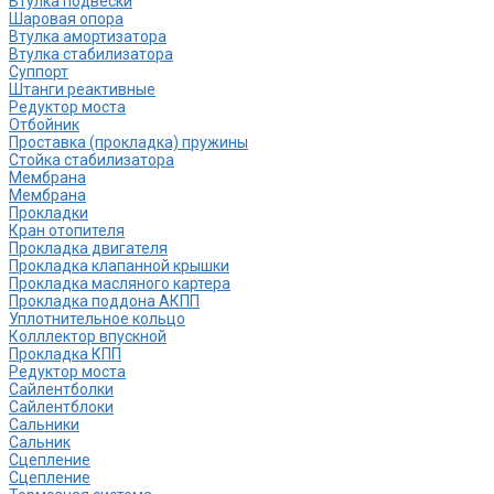
Втулка подвески
Шаровая опора
Втулка амортизатора
Втулка стабилизатора
Cуппорт
Штанги реактивные
Редуктор моста
Отбойник
Проставка (прокладка) пружины
Стойка стабилизатора
Мембрана
Мембрана
Прокладки
Кран отопителя
Прокладка двигателя
Прокладка клапанной крышки
Прокладка масляного картера
Прокладка поддона АКПП
Уплотнительное кольцо
Колллектор впускной
Прокладка КПП
Редуктор моста
Сайлентболки
Сайлентблоки
Сальники
Сальник
Сцепление
Сцепление