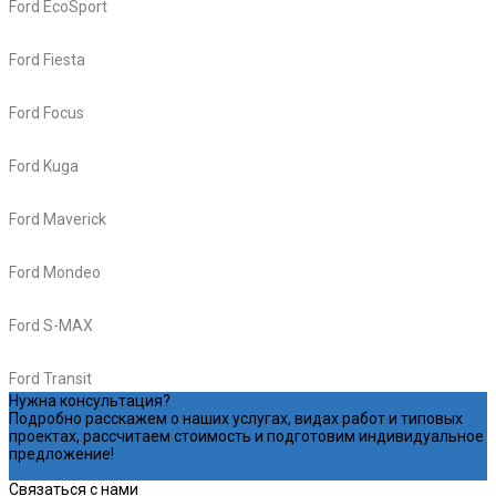
Ford EcoSport
Ford Fiesta
Ford Focus
Ford Kuga
Ford Maverick
Ford Mondeo
Ford S-MAX
Ford Transit
Нужна консультация?
Подробно расскажем о наших услугах, видах работ и типовых
проектах, рассчитаем стоимость и подготовим индивидуальное
предложение!
Задать вопрос
Связаться с нами