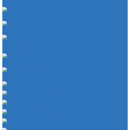
Сальники
Сальник
Сцепление
Сцепление
Тормозная система
Комплект энергоаккумулятора
Чехлы
Чехол защитный
Чехол рычага переключателя КПП
Товары для гаражей
Товары для гаражей и автосервисов
Шланг омывательный
Шланг омывательный
Шайба
Чехол на лезвия кольков
Шланг красный силикон 6х4
Шланг белый силикон 7х3
Шланг желтый 5,5х3,5