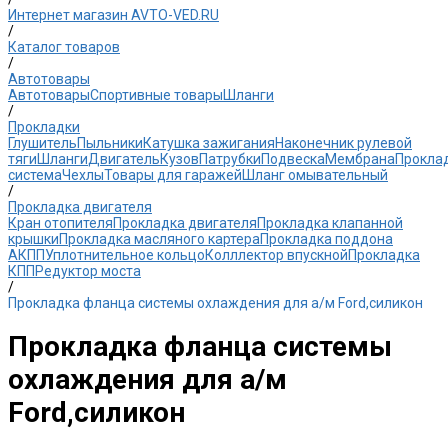
Интернет магазин AVTO-VED.RU
/
Каталог товаров
/
Автотовары
Автотовары
Спортивные товары
Шланги
/
Прокладки
Глушитель
Пыльники
Катушка зажигания
Наконечник рулевой
тяги
Шланги
Двигатель
Кузов
Патрубки
Подвеска
Мембрана
Прокла
система
Чехлы
Товары для гаражей
Шланг омывательный
/
Прокладка двигателя
Кран отопителя
Прокладка двигателя
Прокладка клапанной
крышки
Прокладка масляного картера
Прокладка поддона
АКПП
Уплотнительное кольцо
Колллектор впускной
Прокладка
КПП
Редуктор моста
/
Прокладка фланца системы охлаждения для а/м Ford,силикон
Прокладка фланца системы
охлаждения для а/м
Ford,силикон