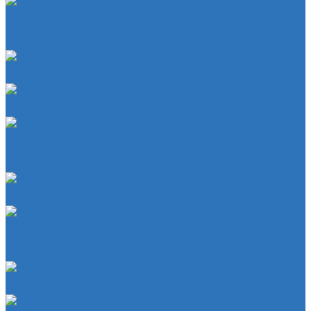
Двигатель
Система зажигания
Опора (подушка) двигателя
Форсунки
Кузов
Замок уплотнителя
Патрубки
Патрубки радиатора
Подвеска
Втулка подвески
Шаровая опора
Втулка амортизатора
Мембрана
Мембрана
Прокладки
Кран отопителя
Прокладка двигателя
Прокладка клапанной крышки
Сайлентболки
Сайлентблоки