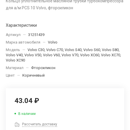
Кольцо уплотнительное масляной трубки турбокомпрессора
для а/м PCS 10 Volvo, фторсиликон
Характеристики
Артикул
—
31251439
Марка автомобиля
—
Volvo
Модель
—
Volvo C30, Volvo C70, Volvo S40, Volvo S60, Volvo S80,
Volvo V40, Volvo V50, Volvo V60, Volvo V70, Volvo XC60, Volvo XC70,
Volvo XC90
Материал
—
Фторсиликон
Цвет
—
Коричневый
43.04 ₽
В наличии
Рассчитать доставку