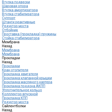
Втулка подвески
Шаровая опора
Втулка амортизатора
Втулка стабилизатора
Cуппорт
Штанги реактивные
Редуктор моста
Отбойник
Проставка (прокладка) пружины
Стойка стабилизатора
Мембрана
Назад
Мембрана
Мембрана
Прокладки
Назад
Прокладки
Кран отопителя
Прокладка двигателя
Прокладка клапанной крышки
Прокладка масляного картера
Прокладка поддона АКПП
Уплотнительное кольцо
Колллектор впускной
Прокладка КПП
Редуктор моста
Сайлентболки
Назад