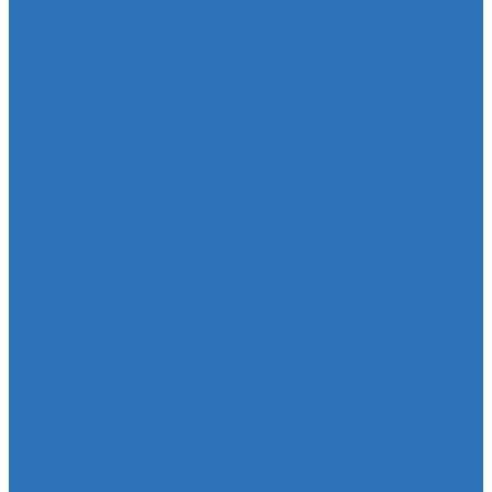
Сцепление
Тормозная система
Комплект энергоаккумулятора
Чехлы
Чехол защитный
Чехол рычага переключателя КПП
Товары для гаражей
Товары для гаражей и автосервисов
Шланг омывательный
Шланг омывательный
Спортивные товары
Шайба
Чехол на лезвия кольков
Шланги
Шланг красный силикон 6х4
Шланг белый силикон 7х3
Шланг желтый 5,5х3,5
Шланг ПВХ прозрачный 6х4
Шланг синий силикон 7х3
Шланг ТЭП 16х12
Шланг ТЭП 5х3
Шланг ТЭП 6х4
Шланг ТЭП 7х3,5
Шланг ТЭП 8х4
Главная
Помощь
Помощь покупателю
Условия оплаты