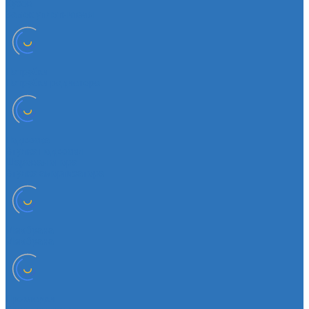
Кузов
Замок уплотнителя
Патрубки
Патрубки радиатора
Подвеска
Втулка подвески
Шаровая опора
Втулка амортизатора
Мембрана
Мембрана
Прокладки