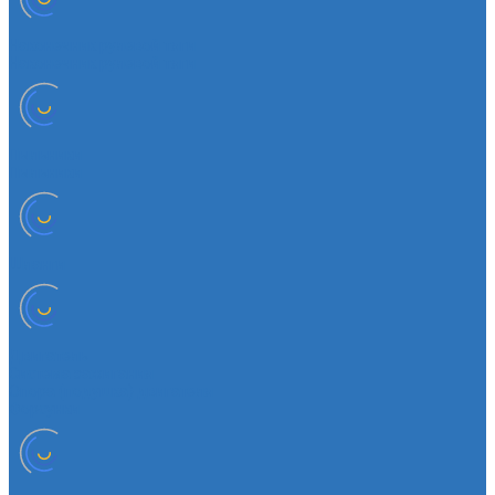
Наконечник рулевой тяги
Наконечник рулевой тяги
Пыльники
Пыльники
Шланги
Двигатель
Система зажигания
Опора (подушка) двигателя
Форсунки