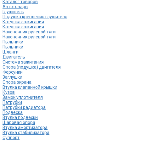
Каталог товаров
Автотовары
Глушитель
Подушка крепления глушителя
Катушка зажигания
Катушка зажигания
Наконечник рулевой тяги
Наконечник рулевой тяги
Пыльники
Пыльники
Шланги
Двигатель
Система зажигания
Опора (подушка) двигателя
Форсунки
Заглушки
Опора экрана
Втулка клапанной крышки
Кузов
Замок уплотнителя
Патрубки
Патрубки радиатора
Подвеска
Втулка подвески
Шаровая опора
Втулка амортизатора
Втулка стабилизатора
Cуппорт