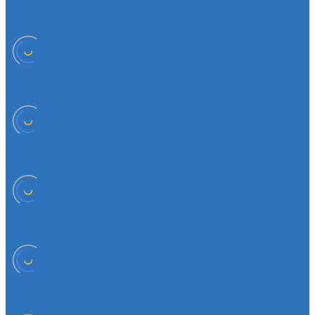
Кран отопителя
Прокладка двигателя
Прокладка клапанной крышки
Сайлентболки
Сайлентблоки
Сальники
Сальник
Сцепление
Сцепление
Тормозная система
Комплект энергоаккумулятора