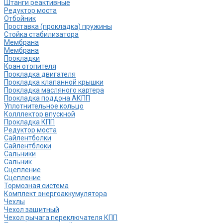
Штанги реактивные
Редуктор моста
Отбойник
Проставка (прокладка) пружины
Стойка стабилизатора
Мембрана
Мембрана
Прокладки
Кран отопителя
Прокладка двигателя
Прокладка клапанной крышки
Прокладка масляного картера
Прокладка поддона АКПП
Уплотнительное кольцо
Колллектор впускной
Прокладка КПП
Редуктор моста
Сайлентболки
Сайлентблоки
Сальники
Сальник
Сцепление
Сцепление
Тормозная система
Комплект энергоаккумулятора
Чехлы
Чехол защитный
Чехол рычага переключателя КПП