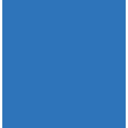
Подвеска
Втулка подвески
Шаровая опора
Втулка амортизатора
Втулка стабилизатора
Cуппорт
Штанги реактивные
Редуктор моста
Отбойник
Проставка (прокладка) пружины
Стойка стабилизатора
Мембрана
Мембрана
Прокладки
Кран отопителя
Прокладка двигателя
Прокладка клапанной крышки
Прокладка масляного картера
Прокладка поддона АКПП
Уплотнительное кольцо
Колллектор впускной
Прокладка КПП
Редуктор моста
Сайлентболки
Сайлентблоки
Сальники
Сальник
Сцепление