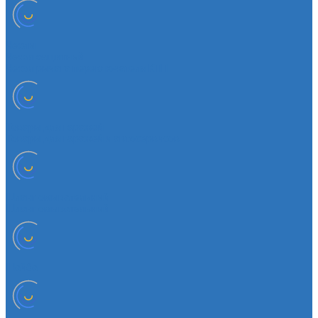
Чехлы
Чехол защитный
Чехол рычага переключателя КПП
Товары для гаражей
Товары для гаражей и автосервисов
Шланг омывательный
Шланг омывательный
Шайба