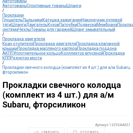
Автотовары
Автотовары
Спортивные товары
Шланги
/
Прокладки
Глушитель
Пыльники
Катушка зажигания
Наконечник рулевой
тяги
Шланги
Двигатель
Кузов
Патрубки
Подвеска
Мембрана
Прокла
система
Чехлы
Товары для гаражей
Шланг омывательный
/
Прокладка двигателя
Кран отопителя
Прокладка двигателя
Прокладка клапанной
крышки
Прокладка масляного картера
Прокладка поддона
АКПП
Уплотнительное кольцо
Колллектор впускной
Прокладка
КПП
Редуктор моста
/
Прокладки свечного колодца (комплект из 4 шт.) для а/м Subaru,
фторсиликон
Прокладки свечного колодца
(комплект из 4 шт.) для а/м
Subaru, фторсиликон
Артикул
13293AA051
СРАВНИТЬ
ОТЛОЖИТЬ