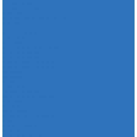
Условия оплаты
Условия доставки
О магазине
Политика конфиденциальности
Контакты
...
Каталог товаров
Автотовары
Глушитель
Подушка крепления глушителя
Катушка зажигания
Катушка зажигания
Наконечник рулевой тяги
Наконечник рулевой тяги
Пыльники
Пыльники
Шланги
Двигатель
Система зажигания
Опора (подушка) двигателя
Форсунки
Заглушки
Опора экрана
Втулка клапанной крышки
Кузов
Замок уплотнителя
Патрубки
Патрубки радиатора