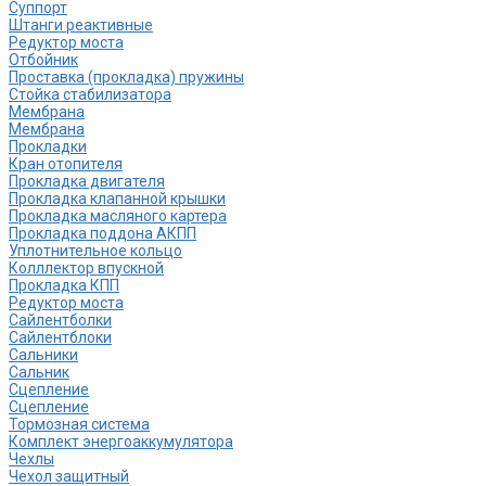
Cуппорт
Штанги реактивные
Редуктор моста
Отбойник
Проставка (прокладка) пружины
Стойка стабилизатора
Мембрана
Мембрана
Прокладки
Кран отопителя
Прокладка двигателя
Прокладка клапанной крышки
Прокладка масляного картера
Прокладка поддона АКПП
Уплотнительное кольцо
Колллектор впускной
Прокладка КПП
Редуктор моста
Сайлентболки
Сайлентблоки
Сальники
Сальник
Сцепление
Сцепление
Тормозная система
Комплект энергоаккумулятора
Чехлы
Чехол защитный