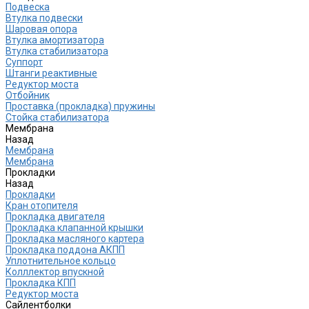
Подвеска
Втулка подвески
Шаровая опора
Втулка амортизатора
Втулка стабилизатора
Cуппорт
Штанги реактивные
Редуктор моста
Отбойник
Проставка (прокладка) пружины
Стойка стабилизатора
Мембрана
Назад
Мембрана
Мембрана
Прокладки
Назад
Прокладки
Кран отопителя
Прокладка двигателя
Прокладка клапанной крышки
Прокладка масляного картера
Прокладка поддона АКПП
Уплотнительное кольцо
Колллектор впускной
Прокладка КПП
Редуктор моста
Сайлентболки