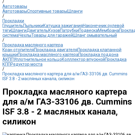
/
Автотовары
Автотовары
Спортивные товары
Шланги
/
Прокладки
Глушитель
Пыльники
Катушка зажигания
Наконечник рулевой
тяги
Шланги
Двигатель
Кузов
Патрубки
Подвеска
Мембрана
Прокла
система
Чехлы
Товары для гаражей
Шланг омывательный
/
Прокладка масляного картера
Кран отопителя
Прокладка двигателя
Прокладка клапанной
крышки
Прокладка масляного картера
Прокладка поддона
АКПП
Уплотнительное кольцо
Колллектор впускной
Прокладка
КПП
Редуктор моста
/
Прокладка масляного картера для а/м ГАЗ-33106 дв. Cummins
ISF 3.8 - 2 масляных канала, силикон
Прокладка масляного картера
для а/м ГАЗ-33106 дв. Cummins
ISF 3.8 - 2 масляных канала,
силикон