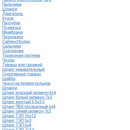
Пыльники
Шланги
Двигатель
Кузов
Патрубки
Подвеска
Мембрана
Прокладки
Сайлентболки
Сальники
Сцепление
Тормозная система
Чехлы
Товары для гаражей
Шланг омывательный
Спортивные товары
Шайба
Чехол на лезвия кольков
Шланги
Шланг красный силикон 6х4
Шланг белый силикон 7х3
Шланг желтый 5,5х3,5
Шланг ПВХ прозрачный 6х4
Шланг синий силикон 7х3
Шланг ТЭП 16х12
Шланг ТЭП 5х3
Шланг ТЭП 6х4
Шланг ТЭП 7х3,5