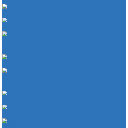
Форсунки
Кузов
Замок уплотнителя
Патрубки
Патрубки радиатора
Подвеска
Втулка подвески
Шаровая опора
Втулка амортизатора
Мембрана
Мембрана
Прокладки
Кран отопителя
Прокладка двигателя
Прокладка клапанной крышки
Сайлентболки
Сайлентблоки
Сальники
Сальник
Сцепление