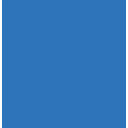
Прокладка двигателя
Прокладка клапанной крышки
Прокладка масляного картера
Прокладка поддона АКПП
Уплотнительное кольцо
Колллектор впускной
Прокладка КПП
Редуктор моста
Сайлентболки
Сайлентблоки
Сальники
Сальник
Сцепление
Сцепление
Тормозная система
Комплект энергоаккумулятора
Чехлы
Чехол защитный
Чехол рычага переключателя КПП
Товары для гаражей
Товары для гаражей и автосервисов
Шланг омывательный
Шланг омывательный
Спортивные товары
Шайба
Чехол на лезвия кольков
Шланги
Шланг красный силикон 6х4