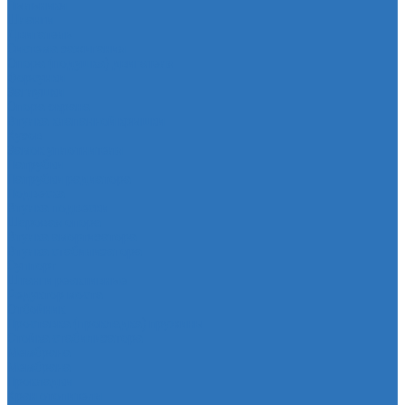
Пыльники
Шланги
Двигатель
Система зажигания
Опора (подушка) двигателя
Форсунки
Заглушки
Опора экрана
Втулка клапанной крышки
Кузов
Замок уплотнителя
Патрубки
Патрубки радиатора
Подвеска
Втулка подвески
Шаровая опора
Втулка амортизатора
Втулка стабилизатора
Cуппорт
Штанги реактивные
Редуктор моста
Отбойник
Проставка (прокладка) пружины
Стойка стабилизатора
Мембрана
Мембрана
Прокладки
Кран отопителя