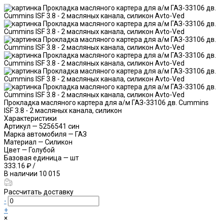
Прокладка масляного картера для а/м ГАЗ-33106 дв. Cummins
ISF 3.8 - 2 масляных канала, силикон
Характеристики
Артикул
—
5256541 син
Марка автомобиля
—
ГАЗ
Материал
—
Силикон
Цвет
—
Голубой
Базовая единица
—
шт
333.16 ₽
/
В наличии
10 015
Рассчитать доставку
-
+
×