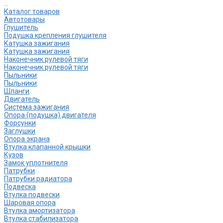
...
Каталог товаров
Автотовары
Глушитель
Подушка крепления глушителя
Катушка зажигания
Катушка зажигания
Наконечник рулевой тяги
Наконечник рулевой тяги
Пыльники
Пыльники
Шланги
Двигатель
Система зажигания
Опора (подушка) двигателя
Форсунки
Заглушки
Опора экрана
Втулка клапанной крышки
Кузов
Замок уплотнителя
Патрубки
Патрубки радиатора
Подвеска
Втулка подвески
Шаровая опора
Втулка амортизатора
Втулка стабилизатора