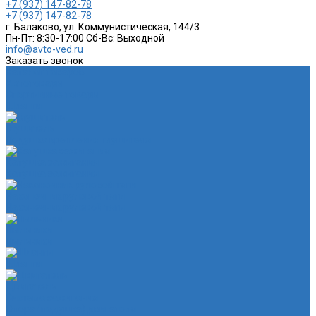
+7 (937) 147-82-78
+7 (937) 147-82-78
г. Балаково, ул. Коммунистическая, 144/3
Пн-Пт: 8:30-17:00 Cб-Вс: Выходной
info@avto-ved.ru
Заказать звонок
Каталог товаров
Автотовары
Спортивные товары
Шланги
Глушитель
Подушка крепления глушителя
Катушка зажигания
Катушка зажигания
Наконечник рулевой тяги
Наконечник рулевой тяги
Пыльники
Пыльники
Шланги
Двигатель
Система зажигания
Опора (подушка) двигателя