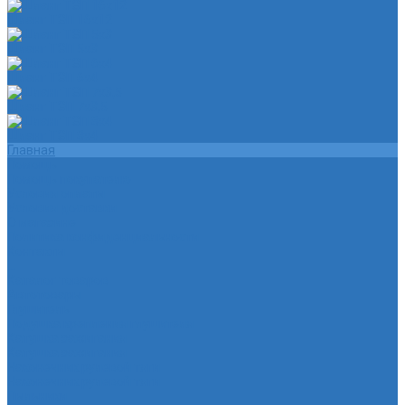
Шланг ТЭП 16х12
Шланг ТЭП 5х3
Шланг ТЭП 6х4
Шланг ТЭП 7х3,5
Шланг ТЭП 8х4
Главная
Помощь
Помощь покупателю
Условия оплаты
Условия доставки
О магазине
Политика конфиденциальности
Контакты
...
Каталог товаров
Автотовары
Глушитель
Подушка крепления глушителя
Катушка зажигания
Катушка зажигания
Наконечник рулевой тяги
Наконечник рулевой тяги
Пыльники