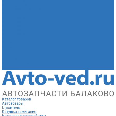
Шланг белый силикон 7х3
Шланг желтый 5,5х3,5
Шланг ПВХ прозрачный 6х4
Шланг синий силикон 7х3
Шланг ТЭП 16х12
Шланг ТЭП 5х3
Шланг ТЭП 6х4
Шланг ТЭП 7х3,5
Шланг ТЭП 8х4
Главная
Помощь
Помощь покупателю
Условия оплаты
Условия доставки
О магазине
Политика конфиденциальности
Контакты
Каталог товаров
Автотовары
Глушитель
Катушка зажигания
Наконечник рулевой тяги