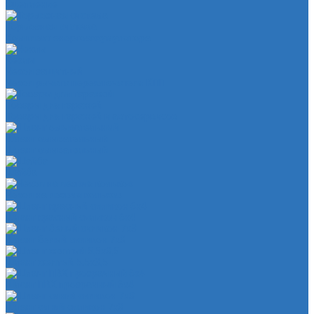
Сцепление
Тормозная система
Комплект энергоаккумулятора
Чехлы
Чехол защитный
Чехол рычага переключателя КПП
Товары для гаражей
Товары для гаражей и автосервисов
Шланг омывательный
Шланг омывательный
Шайба
Чехол на лезвия кольков
Шланг красный силикон 6х4
Шланг белый силикон 7х3
Шланг желтый 5,5х3,5
Шланг ПВХ прозрачный 6х4
Шланг синий силикон 7х3