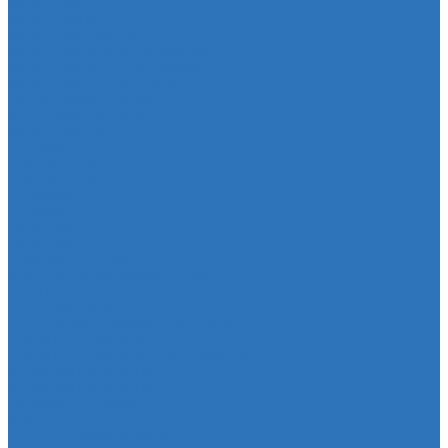
Прокладки
Кран отопителя
Прокладка двигателя
Прокладка клапанной крышки
Прокладка масляного картера
Прокладка поддона АКПП
Уплотнительное кольцо
Колллектор впускной
Прокладка КПП
Редуктор моста
Сайлентболки
Сайлентблоки
Сальники
Сальник
Сцепление
Сцепление
Тормозная система
Комплект энергоаккумулятора
Чехлы
Чехол защитный
Чехол рычага переключателя КПП
Товары для гаражей
Товары для гаражей и автосервисов
Шланг омывательный
Шланг омывательный
Спортивные товары
Шайба
Чехол на лезвия кольков