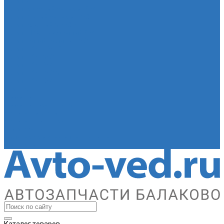
Шланги
Шланг красный силикон 6х4
Шланг белый силикон 7х3
Шланг желтый 5,5х3,5
Шланг ПВХ прозрачный 6х4
Шланг синий силикон 7х3
Шланг ТЭП 16х12
Шланг ТЭП 5х3
Шланг ТЭП 6х4
Шланг ТЭП 7х3,5
Шланг ТЭП 8х4
Главная
Помощь
Помощь покупателю
Условия оплаты
Условия доставки
О магазине
Политика конфиденциальности
Контакты
Каталог товаров