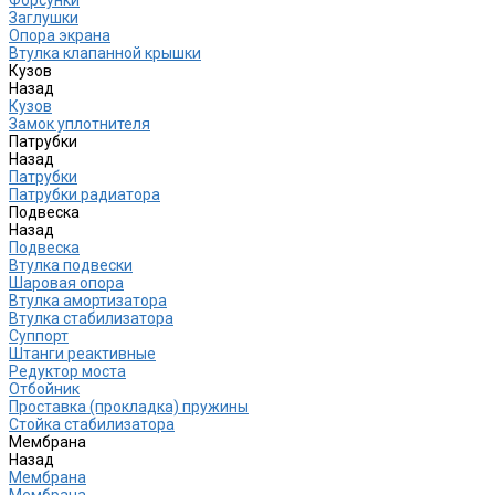
Заглушки
Опора экрана
Втулка клапанной крышки
Кузов
Назад
Кузов
Замок уплотнителя
Патрубки
Назад
Патрубки
Патрубки радиатора
Подвеска
Назад
Подвеска
Втулка подвески
Шаровая опора
Втулка амортизатора
Втулка стабилизатора
Cуппорт
Штанги реактивные
Редуктор моста
Отбойник
Проставка (прокладка) пружины
Стойка стабилизатора
Мембрана
Назад
Мембрана
Мембрана