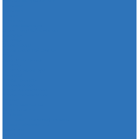
Наконечник рулевой тяги
Пыльники
Пыльники
Шланги
Двигатель
Система зажигания
Опора (подушка) двигателя
Форсунки
Заглушки
Опора экрана
Втулка клапанной крышки
Кузов
Замок уплотнителя
Патрубки
Патрубки радиатора
Подвеска
Втулка подвески
Шаровая опора
Втулка амортизатора
Втулка стабилизатора
Cуппорт
Штанги реактивные
Редуктор моста
Отбойник
Проставка (прокладка) пружины
Стойка стабилизатора
Мембрана
Мембрана