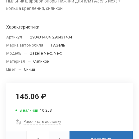
Пыльник шаровой опоры нижний для а/м ГАЗель Next +
кольца крепления, силикон
Характеристики
Артикул
—
2904314.04; 290431404
Марка автомобиля
—
ГАЗель
Модель
—
Gazelle Next, Next
Материал
—
Силикон
Цвет
—
Синий
145.06 ₽
В наличии
10 203
Рассчитать доставку