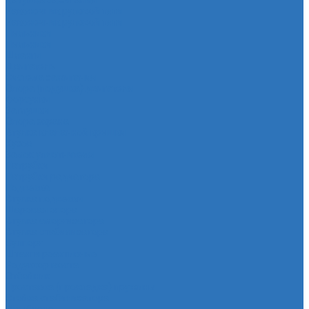
Катушка зажигания
Наконечник рулевой тяги
Наконечник рулевой тяги
Пыльники
Пыльники
Шланги
Двигатель
Система зажигания
Опора (подушка) двигателя
Форсунки
Заглушки
Опора экрана
Втулка клапанной крышки
Кузов
Замок уплотнителя
Патрубки
Патрубки радиатора
Подвеска
Втулка подвески
Шаровая опора
Втулка амортизатора
Втулка стабилизатора
Cуппорт
Штанги реактивные
Редуктор моста
Отбойник
Проставка (прокладка) пружины
Стойка стабилизатора