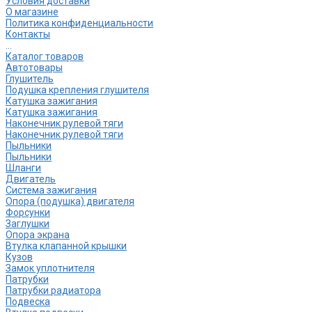
Условия доставки
О магазине
Политика конфиденциальности
Контакты
...
Каталог товаров
Автотовары
Глушитель
Подушка крепления глушителя
Катушка зажигания
Катушка зажигания
Наконечник рулевой тяги
Наконечник рулевой тяги
Пыльники
Пыльники
Шланги
Двигатель
Система зажигания
Опора (подушка) двигателя
Форсунки
Заглушки
Опора экрана
Втулка клапанной крышки
Кузов
Замок уплотнителя
Патрубки
Патрубки радиатора
Подвеска