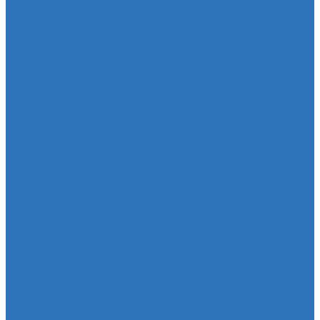
Мембрана
Мембрана
Прокладки
Кран отопителя
Прокладка двигателя
Прокладка клапанной крышки
Прокладка масляного картера
Прокладка поддона АКПП
Уплотнительное кольцо
Колллектор впускной
Прокладка КПП
Редуктор моста
Сайлентболки
Сайлентблоки
Сальники
Сальник
Сцепление
Сцепление
Тормозная система
Комплект энергоаккумулятора
Чехлы
Чехол защитный
Чехол рычага переключателя КПП
Товары для гаражей
Товары для гаражей и автосервисов
Шланг омывательный
Шланг омывательный
Спортивные товары