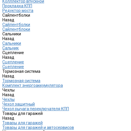
Колллектор впускной
Прокладка КПП
Редуктор моста
Сайлентболки
Назад
Сайлентболки
Сайлентблоки
Сальники
Назад
Сальники
Сальник
Сцепление
Назад
Сцепление
Сцепление
Тормозная система
Назад
Тормозная система
Комплект энергоаккумулятора
Чехлы
Назад
Чехлы
Чехол защитный
Чехол рычага переключателя КПП
Товары для гаражей
Назад
Товары для гаражей
Товары для гаражей и автосервисов