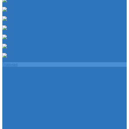
Шланг ПВХ прозрачный 6х4
Шланг синий силикон 7х3
Шланг ТЭП 16х12
Шланг ТЭП 5х3
Шланг ТЭП 6х4
Шланг ТЭП 7х3,5
Шланг ТЭП 8х4
Главная
Помощь
Помощь покупателю
Условия оплаты
Условия доставки
О магазине
Политика конфиденциальности
Контакты
...
Каталог товаров
Автотовары
Глушитель
Подушка крепления глушителя
Катушка зажигания