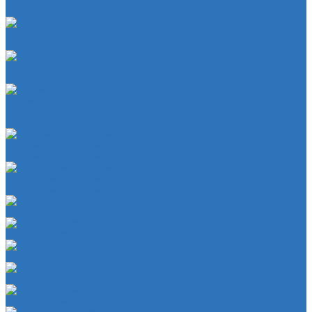
Сальники
Сальник
Сцепление
Сцепление
Тормозная система
Комплект энергоаккумулятора
Чехлы
Чехол защитный
Чехол рычага переключателя КПП
Товары для гаражей
Товары для гаражей и автосервисов
Шланг омывательный
Шланг омывательный
Шайба
Чехол на лезвия кольков
Шланг красный силикон 6х4
Шланг белый силикон 7х3
Шланг желтый 5,5х3,5