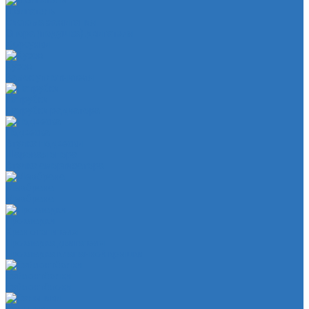
Двигатель
Система зажигания
Опора (подушка) двигателя
Форсунки
Кузов
Замок уплотнителя
Патрубки
Патрубки радиатора
Подвеска
Втулка подвески
Шаровая опора
Втулка амортизатора
Мембрана
Мембрана
Прокладки
Кран отопителя
Прокладка двигателя
Прокладка клапанной крышки
Сайлентболки
Сайлентблоки