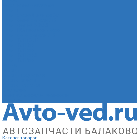
Шайба
Чехол на лезвия кольков
Шланги
Шланг красный силикон 6х4
Шланг белый силикон 7х3
Шланг желтый 5,5х3,5
Шланг ПВХ прозрачный 6х4
Шланг синий силикон 7х3
Шланг ТЭП 16х12
Шланг ТЭП 5х3
Шланг ТЭП 6х4
Шланг ТЭП 7х3,5
Шланг ТЭП 8х4
Главная
Помощь
Помощь покупателю
Условия оплаты
Условия доставки
О магазине
Политика конфиденциальности
Контакты
Каталог товаров