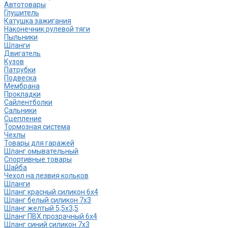
Автотовары
Глушитель
Катушка зажигания
Наконечник рулевой тяги
Пыльники
Шланги
Двигатель
Кузов
Патрубки
Подвеска
Мембрана
Прокладки
Сайлентболки
Сальники
Сцепление
Тормозная система
Чехлы
Товары для гаражей
Шланг омывательный
Спортивные товары
Шайба
Чехол на лезвия кольков
Шланги
Шланг красный силикон 6х4
Шланг белый силикон 7х3
Шланг желтый 5,5х3,5
Шланг ПВХ прозрачный 6х4
Шланг синий силикон 7х3