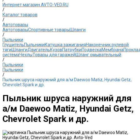
Интернет магазин AVTO-VED.RU
/
Каталог товаров
/
Автотовары
Автотовары
Спортивные товары
Шланги
/
Пыльники
Глушитель
Пыльники
Катушка зажигания
Наконечник рулевой
тяги
Шланги
Двигатель
Кузов
Патрубки
Подвеска
Мембрана
Прокла
система
Чехлы
Товары для гаражей
Шланг омывательный
/
Пыльники
Пыльники
/
Пыльник шруса наружний для а/м Daewoo Matiz, Hyundai Getz,
Chevrolet Spark и др.
Пыльник шруса наружний для
а/м Daewoo Matiz, Hyundai Getz,
Chevrolet Spark и др.