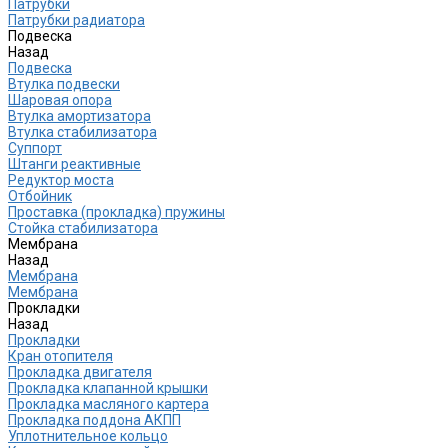
Патрубки
Патрубки радиатора
Подвеска
Назад
Подвеска
Втулка подвески
Шаровая опора
Втулка амортизатора
Втулка стабилизатора
Cуппорт
Штанги реактивные
Редуктор моста
Отбойник
Проставка (прокладка) пружины
Стойка стабилизатора
Мембрана
Назад
Мембрана
Мембрана
Прокладки
Назад
Прокладки
Кран отопителя
Прокладка двигателя
Прокладка клапанной крышки
Прокладка масляного картера
Прокладка поддона АКПП
Уплотнительное кольцо