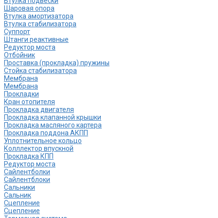
Втулка подвески
Шаровая опора
Втулка амортизатора
Втулка стабилизатора
Cуппорт
Штанги реактивные
Редуктор моста
Отбойник
Проставка (прокладка) пружины
Стойка стабилизатора
Мембрана
Мембрана
Прокладки
Кран отопителя
Прокладка двигателя
Прокладка клапанной крышки
Прокладка масляного картера
Прокладка поддона АКПП
Уплотнительное кольцо
Колллектор впускной
Прокладка КПП
Редуктор моста
Сайлентболки
Сайлентблоки
Сальники
Сальник
Сцепление
Сцепление