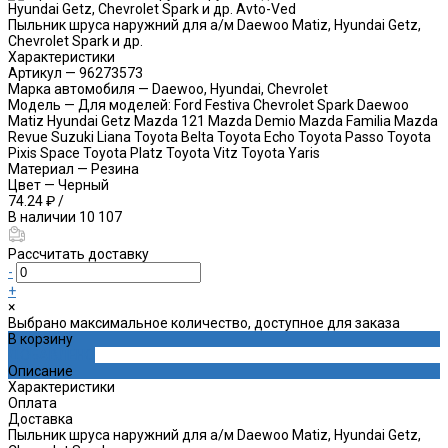
Пыльник шруса наружний для а/м Daewoo Matiz, Hyundai Getz,
Chevrolet Spark и др.
Характеристики
Артикул
—
96273573
Марка автомобиля
—
Daewoo, Hyundai, Chevrolet
Модель
—
Для моделей: Ford Festiva Chevrolet Spark Daewoo
Matiz Hyundai Getz Mazda 121 Mazda Demio Mazda Familia Mazda
Revue Suzuki Liana Toyota Belta Toyota Echo Toyota Passo Toyota
Pixis Space Toyota Platz Toyota Vitz Toyota Yaris
Материал
—
Резина
Цвет
—
Черный
74.24 ₽
/
В наличии
10 107
Рассчитать доставку
-
+
×
Выбрано максимальное количество, доступное для заказа
В корзину
ДОБАВЛЕНО
Описание
Характеристики
Оплата
Доставка
Пыльник шруса наружний для а/м Daewoo Matiz, Hyundai Getz,