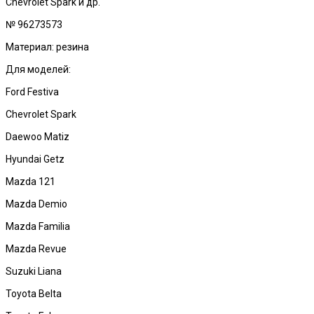
Chevrolet Spark и др.
№ 96273573
Материал: резина
Для моделей:
Ford Festiva
Chevrolet Spark
Daewoo Matiz
Hyundai Getz
Mazda 121
Mazda Demio
Mazda Familia
Mazda Revue
Suzuki Liana
Toyota Belta