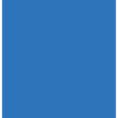
Прокладка КПП
Редуктор моста
Сайлентболки
Сайлентблоки
Сальники
Сальник
Сцепление
Сцепление
Тормозная система
Комплект энергоаккумулятора
Чехлы
Чехол защитный
Чехол рычага переключателя КПП
Товары для гаражей
Товары для гаражей и автосервисов
Шланг омывательный
Шланг омывательный
Спортивные товары
Шайба
Чехол на лезвия кольков
Шланги
Шланг красный силикон 6х4
Шланг белый силикон 7х3
Шланг желтый 5,5х3,5
Шланг ПВХ прозрачный 6х4
Шланг синий силикон 7х3
Шланг ТЭП 16х12
Шланг ТЭП 5х3