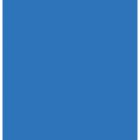
Заглушки
Опора экрана
Втулка клапанной крышки
Кузов
Замок уплотнителя
Патрубки
Патрубки радиатора
Подвеска
Втулка подвески
Шаровая опора
Втулка амортизатора
Втулка стабилизатора
Cуппорт
Штанги реактивные
Редуктор моста
Отбойник
Проставка (прокладка) пружины
Стойка стабилизатора
Мембрана
Мембрана
Прокладки
Кран отопителя
Прокладка двигателя
Прокладка клапанной крышки
Прокладка масляного картера
Прокладка поддона АКПП
Уплотнительное кольцо
Колллектор впускной