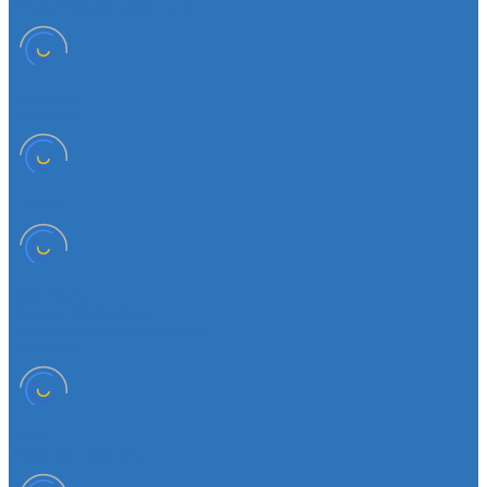
Наконечник рулевой тяги
Пыльники
Пыльники
Шланги
Двигатель
Система зажигания
Опора (подушка) двигателя
Форсунки
Кузов
Замок уплотнителя