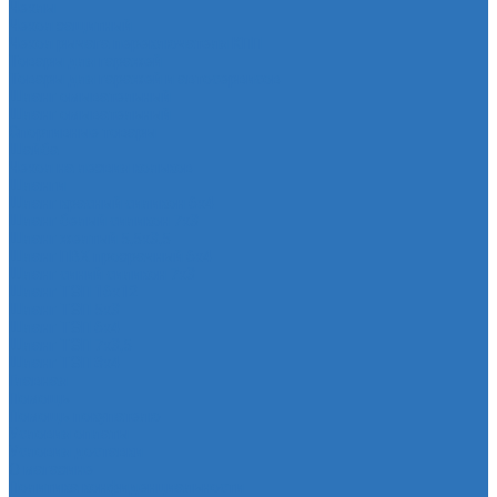
Чехлы
Чехол защитный
Чехол рычага переключателя КПП
Товары для гаражей
Товары для гаражей и автосервисов
Шланг омывательный
Шланг омывательный
Спортивные товары
Шайба
Чехол на лезвия кольков
Шланги
Шланг красный силикон 6х4
Шланг белый силикон 7х3
Шланг желтый 5,5х3,5
Шланг ПВХ прозрачный 6х4
Шланг синий силикон 7х3
Шланг ТЭП 16х12
Шланг ТЭП 5х3
Шланг ТЭП 6х4
Шланг ТЭП 7х3,5
Шланг ТЭП 8х4
Главная
Помощь
Помощь покупателю
Условия оплаты
Условия доставки
О магазине
Политика конфиденциальности