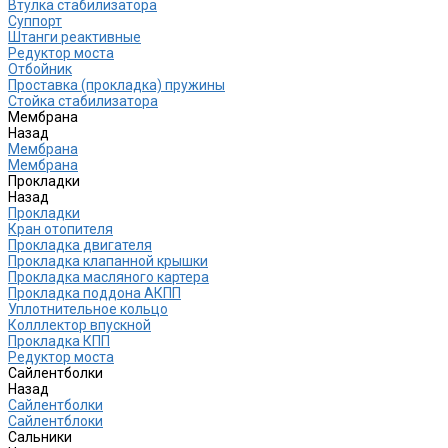
Втулка стабилизатора
Cуппорт
Штанги реактивные
Редуктор моста
Отбойник
Проставка (прокладка) пружины
Стойка стабилизатора
Мембрана
Назад
Мембрана
Мембрана
Прокладки
Назад
Прокладки
Кран отопителя
Прокладка двигателя
Прокладка клапанной крышки
Прокладка масляного картера
Прокладка поддона АКПП
Уплотнительное кольцо
Колллектор впускной
Прокладка КПП
Редуктор моста
Сайлентболки
Назад
Сайлентболки
Сайлентблоки
Сальники