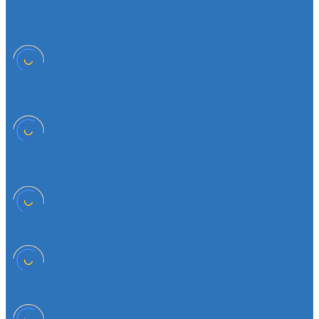
Чехлы
Чехол защитный
Чехол рычага переключателя КПП
Товары для гаражей
Товары для гаражей и автосервисов
Шланг омывательный
Шланг омывательный
Шайба
Чехол на лезвия кольков