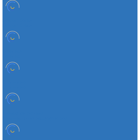
Сайлентболки
Сайлентблоки
Сальники
Сальник
Сцепление
Сцепление
Тормозная система
Комплект энергоаккумулятора