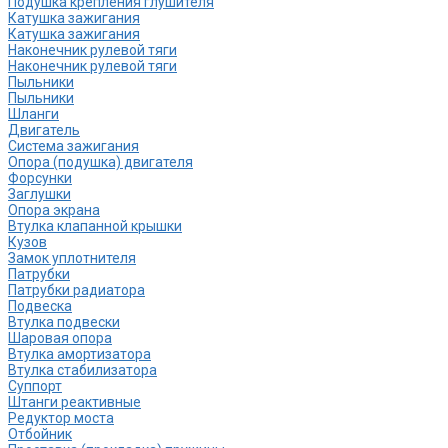
Подушка крепления глушителя
Катушка зажигания
Катушка зажигания
Наконечник рулевой тяги
Наконечник рулевой тяги
Пыльники
Пыльники
Шланги
Двигатель
Система зажигания
Опора (подушка) двигателя
Форсунки
Заглушки
Опора экрана
Втулка клапанной крышки
Кузов
Замок уплотнителя
Патрубки
Патрубки радиатора
Подвеска
Втулка подвески
Шаровая опора
Втулка амортизатора
Втулка стабилизатора
Cуппорт
Штанги реактивные
Редуктор моста
Отбойник