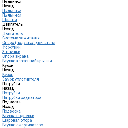
Пыльники
Назад
Пыльники
Пыльники
Шланги
Двигатель
Назад
Двигатель
Система зажигания
Опора (подушка) двигателя
Форсунки
Заглушки
Опора экрана
Втулка клапанной крышки
Кузов
Назад
Кузов
Замок уплотнителя
Патрубки
Назад
Патрубки
Патрубки радиатора
Подвеска
Назад
Подвеска
Втулка подвески
Шаровая опора
Втулка амортизатора