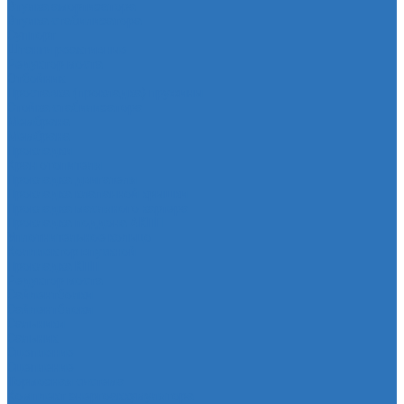
Втулка амортизатора
Втулка стабилизатора
Cуппорт
Штанги реактивные
Редуктор моста
Отбойник
Проставка (прокладка) пружины
Стойка стабилизатора
Мембрана
Мембрана
Прокладки
Кран отопителя
Прокладка двигателя
Прокладка клапанной крышки
Прокладка масляного картера
Прокладка поддона АКПП
Уплотнительное кольцо
Колллектор впускной
Прокладка КПП
Редуктор моста
Сайлентболки
Сайлентблоки
Сальники
Сальник
Сцепление
Сцепление
Тормозная система
Комплект энергоаккумулятора