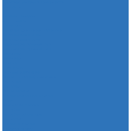
Политика конфиденциальности
Контакты
...
Каталог товаров
Автотовары
Глушитель
Подушка крепления глушителя
Катушка зажигания
Катушка зажигания
Наконечник рулевой тяги
Наконечник рулевой тяги
Пыльники
Пыльники
Шланги
Двигатель
Система зажигания
Опора (подушка) двигателя
Форсунки
Заглушки
Опора экрана
Втулка клапанной крышки
Кузов
Замок уплотнителя
Патрубки
Патрубки радиатора
Подвеска
Втулка подвески
Шаровая опора