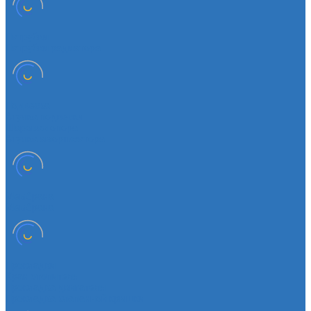
Патрубки
Патрубки радиатора
Подвеска
Втулка подвески
Шаровая опора
Втулка амортизатора
Мембрана
Мембрана
Прокладки
Кран отопителя
Прокладка двигателя
Прокладка клапанной крышки