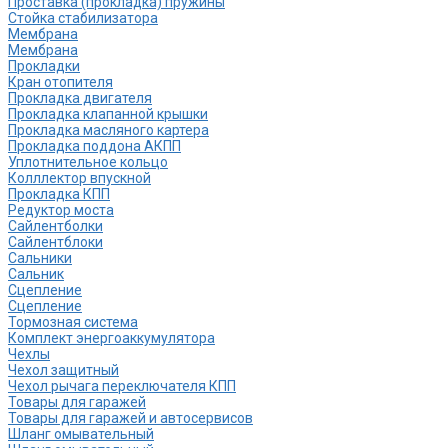
Проставка (прокладка) пружины
Стойка стабилизатора
Мембрана
Мембрана
Прокладки
Кран отопителя
Прокладка двигателя
Прокладка клапанной крышки
Прокладка масляного картера
Прокладка поддона АКПП
Уплотнительное кольцо
Колллектор впускной
Прокладка КПП
Редуктор моста
Сайлентболки
Сайлентблоки
Сальники
Сальник
Сцепление
Сцепление
Тормозная система
Комплект энергоаккумулятора
Чехлы
Чехол защитный
Чехол рычага переключателя КПП
Товары для гаражей
Товары для гаражей и автосервисов
Шланг омывательный