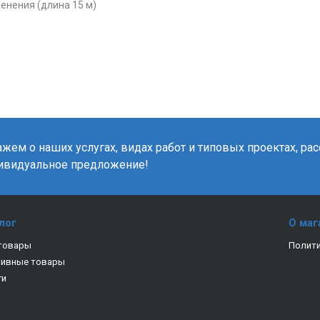
енения (длина 15 м)
жем о наших услугах, видах работ и типовых проектах, ра
ивидуальное предложение!
лог
О маг
товары
Полити
тивные товары
ги