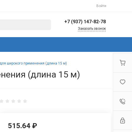
Войти
+7 (937) 147-82-78
Заказать звонок
+7 (937) 147-82-78
г. Балаково, ул.
Коммунистическая,
144/3
Пн-Пт: 8:30-17:00 Cб-Вс:
для широкого применения (длина 15 м)
Выходной
нения (длина 15 м)
info@avto-ved.ru
515.64 ₽