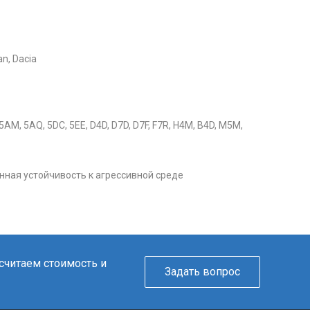
n, Dacia
, 5AM, 5AQ, 5DC, 5EE, D4D, D7D, D7F, F7R, H4M, B4D, M5M,
нная устойчивость к агрессивной среде
ссчитаем стоимость и
Задать вопрос