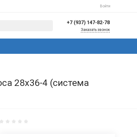
Войти
+7 (937) 147-82-78
Заказать звонок
+7 (937) 147-82-78
г. Балаково, ул.
Коммунистическая,
144/3
Пн-Пт: 8:30-17:00 Cб-Вс:
Выходной
info@avto-ved.ru
са 28x36-4 (система