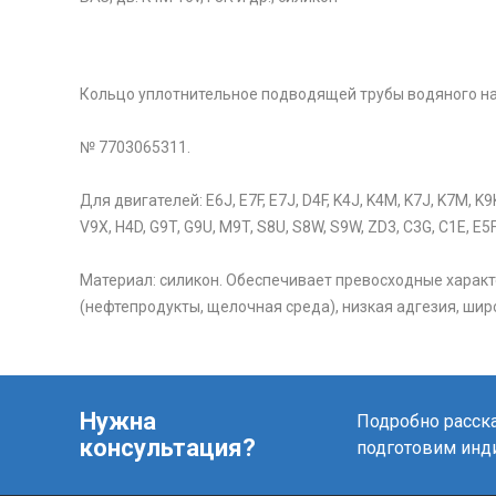
Кольцо уплотнительное подводящей трубы водяного насо
№ 7703065311.
Для двигателей: E6J, E7F, E7J, D4F, K4J, K4M, K7J, K7M, K9K
V9X, H4D, G9T, G9U, M9T, S8U, S8W, S9W, ZD3, C3G, C1E, E5
Материал: силикон. Обеспечивает превосходные характ
(нефтепродукты, щелочная среда), низкая адгезия, широ
Нужна
Подробно расска
консультация?
подготовим инд