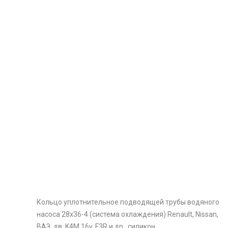
Кольцо уплотнительное подводящей трубы водяного
насоса 28x36-4 (система охлаждения) Renault, Nissan,
ВАЗ, дв. K4M 16v, F3R и др., силикон