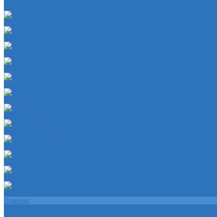
Шланг омывательный
Шайба
Чехол на лезвия кольков
Шланг красный силикон 6х4
Шланг белый силикон 7х3
Шланг желтый 5,5х3,5
Шланг ПВХ прозрачный 6х4
Шланг синий силикон 7х3
Шланг ТЭП 16х12
Шланг ТЭП 5х3
Шланг ТЭП 6х4
Шланг ТЭП 7х3,5
Шланг ТЭП 8х4
Главная
Помощь
Помощь покупателю