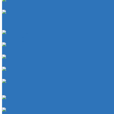
Мембрана
Мембрана
Прокладки
Кран отопителя
Прокладка двигателя
Прокладка клапанной крышки
Сайлентболки
Сайлентблоки
Сальники
Сальник
Сцепление
Сцепление
Тормозная система
Комплект энергоаккумулятора
Чехлы
Чехол защитный
Чехол рычага переключателя КПП
Товары для гаражей
Товары для гаражей и автосервисов
Шланг омывательный