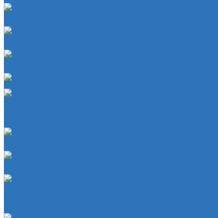
Катушка зажигания
Катушка зажигания
Наконечник рулевой тяги
Наконечник рулевой тяги
Пыльники
Пыльники
Шланги
Двигатель
Система зажигания
Опора (подушка) двигателя
Форсунки
Кузов
Замок уплотнителя
Патрубки
Патрубки радиатора
Подвеска
Втулка подвески
Шаровая опора
Втулка амортизатора