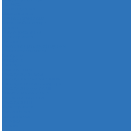
Подвеска
Втулка подвески
Шаровая опора
Втулка амортизатора
Втулка стабилизатора
Cуппорт
Штанги реактивные
Редуктор моста
Отбойник
Проставка (прокладка) пружины
Стойка стабилизатора
Мембрана
Мембрана
Прокладки
Кран отопителя
Прокладка двигателя
Прокладка клапанной крышки
Прокладка масляного картера
Прокладка поддона АКПП
Уплотнительное кольцо
Колллектор впускной
Прокладка КПП
Редуктор моста
Сайлентболки
Сайлентблоки
Сальники
Сальник
Сцепление