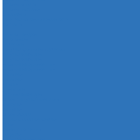
Условия оплаты
Условия доставки
О магазине
Политика конфиденциальности
Контакты
...
Каталог товаров
Автотовары
Глушитель
Подушка крепления глушителя
Катушка зажигания
Катушка зажигания
Наконечник рулевой тяги
Наконечник рулевой тяги
Пыльники
Пыльники
Шланги
Двигатель
Система зажигания
Опора (подушка) двигателя
Форсунки
Заглушки
Опора экрана
Втулка клапанной крышки
Кузов
Замок уплотнителя
Патрубки
Патрубки радиатора