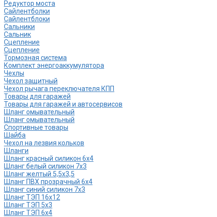
Редуктор моста
Сайлентболки
Сайлентблоки
Сальники
Сальник
Сцепление
Сцепление
Тормозная система
Комплект энергоаккумулятора
Чехлы
Чехол защитный
Чехол рычага переключателя КПП
Товары для гаражей
Товары для гаражей и автосервисов
Шланг омывательный
Шланг омывательный
Спортивные товары
Шайба
Чехол на лезвия кольков
Шланги
Шланг красный силикон 6х4
Шланг белый силикон 7х3
Шланг желтый 5,5х3,5
Шланг ПВХ прозрачный 6х4
Шланг синий силикон 7х3
Шланг ТЭП 16х12
Шланг ТЭП 5х3
Шланг ТЭП 6х4