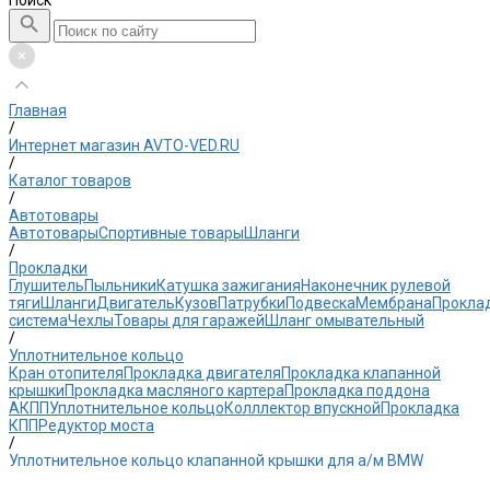
Поиск
Главная
/
Интернет магазин AVTO-VED.RU
/
Каталог товаров
/
Автотовары
Автотовары
Спортивные товары
Шланги
/
Прокладки
Глушитель
Пыльники
Катушка зажигания
Наконечник рулевой
тяги
Шланги
Двигатель
Кузов
Патрубки
Подвеска
Мембрана
Прокла
система
Чехлы
Товары для гаражей
Шланг омывательный
/
Уплотнительное кольцо
Кран отопителя
Прокладка двигателя
Прокладка клапанной
крышки
Прокладка масляного картера
Прокладка поддона
АКПП
Уплотнительное кольцо
Колллектор впускной
Прокладка
КПП
Редуктор моста
/
Уплотнительное кольцо клапанной крышки для а/м BMW