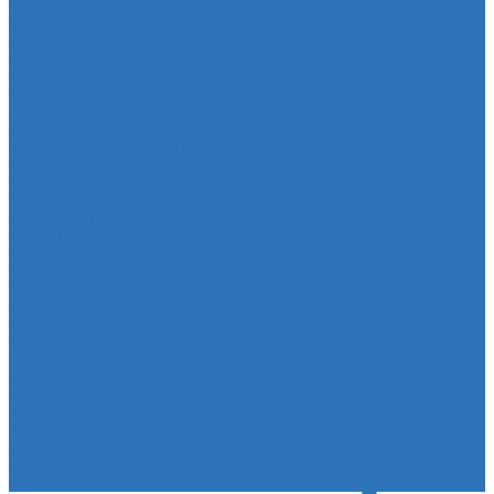
Чехол защитный
Чехол рычага переключателя КПП
Товары для гаражей
Товары для гаражей и автосервисов
Шланг омывательный
Шланг омывательный
Спортивные товары
Шайба
Чехол на лезвия кольков
Шланги
Шланг красный силикон 6х4
Шланг белый силикон 7х3
Шланг желтый 5,5х3,5
Шланг ПВХ прозрачный 6х4
Шланг синий силикон 7х3
Шланг ТЭП 16х12
Шланг ТЭП 5х3
Шланг ТЭП 6х4
Шланг ТЭП 7х3,5
Шланг ТЭП 8х4
Главная
Помощь
Помощь покупателю
Условия оплаты
Условия доставки
О магазине
Политика конфиденциальности
Контакты