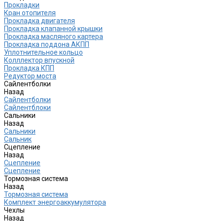
Прокладки
Кран отопителя
Прокладка двигателя
Прокладка клапанной крышки
Прокладка масляного картера
Прокладка поддона АКПП
Уплотнительное кольцо
Колллектор впускной
Прокладка КПП
Редуктор моста
Сайлентболки
Назад
Сайлентболки
Сайлентблоки
Сальники
Назад
Сальники
Сальник
Сцепление
Назад
Сцепление
Сцепление
Тормозная система
Назад
Тормозная система
Комплект энергоаккумулятора
Чехлы
Назад