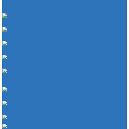
Кран отопителя
Прокладка двигателя
Прокладка клапанной крышки
Сайлентболки
Сайлентблоки
Сальники
Сальник
Сцепление
Сцепление
Тормозная система
Комплект энергоаккумулятора
Чехлы
Чехол защитный
Чехол рычага переключателя КПП
Товары для гаражей
Товары для гаражей и автосервисов
Шланг омывательный
Шланг омывательный
Шайба