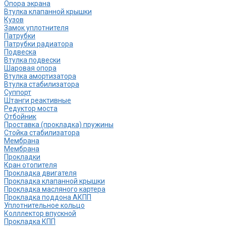
Опора экрана
Втулка клапанной крышки
Кузов
Замок уплотнителя
Патрубки
Патрубки радиатора
Подвеска
Втулка подвески
Шаровая опора
Втулка амортизатора
Втулка стабилизатора
Cуппорт
Штанги реактивные
Редуктор моста
Отбойник
Проставка (прокладка) пружины
Стойка стабилизатора
Мембрана
Мембрана
Прокладки
Кран отопителя
Прокладка двигателя
Прокладка клапанной крышки
Прокладка масляного картера
Прокладка поддона АКПП
Уплотнительное кольцо
Колллектор впускной
Прокладка КПП