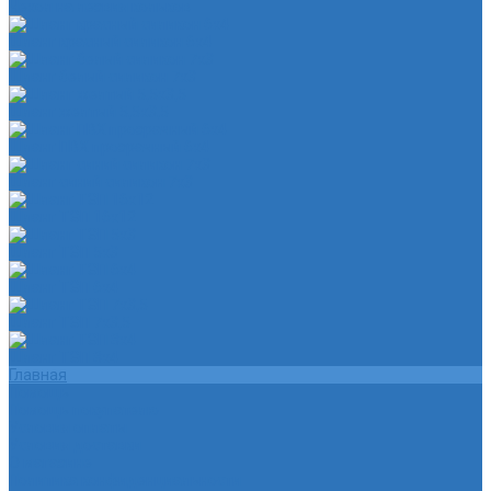
Чехол на лезвия кольков
Шланг красный силикон 6х4
Шланг белый силикон 7х3
Шланг желтый 5,5х3,5
Шланг ПВХ прозрачный 6х4
Шланг синий силикон 7х3
Шланг ТЭП 16х12
Шланг ТЭП 5х3
Шланг ТЭП 6х4
Шланг ТЭП 7х3,5
Шланг ТЭП 8х4
Главная
Помощь
Помощь покупателю
Условия оплаты
Условия доставки
О магазине
Политика конфиденциальности