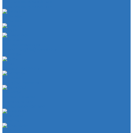
Наконечник рулевой тяги
Наконечник рулевой тяги
Пыльники
Пыльники
Шланги
Двигатель
Система зажигания
Опора (подушка) двигателя
Форсунки
Кузов
Замок уплотнителя
Патрубки
Патрубки радиатора
Подвеска
Втулка подвески
Шаровая опора
Втулка амортизатора
Мембрана
Мембрана
Прокладки