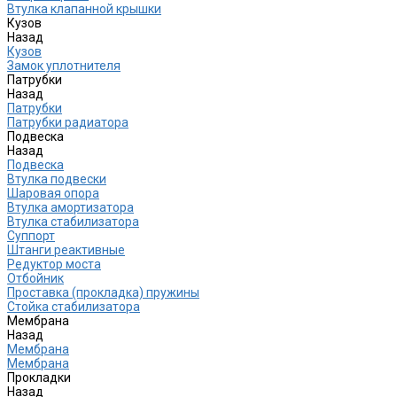
Втулка клапанной крышки
Кузов
Назад
Кузов
Замок уплотнителя
Патрубки
Назад
Патрубки
Патрубки радиатора
Подвеска
Назад
Подвеска
Втулка подвески
Шаровая опора
Втулка амортизатора
Втулка стабилизатора
Cуппорт
Штанги реактивные
Редуктор моста
Отбойник
Проставка (прокладка) пружины
Стойка стабилизатора
Мембрана
Назад
Мембрана
Мембрана
Прокладки
Назад