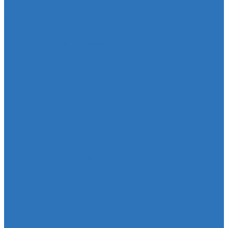
Контакты
...
Каталог товаров
Автотовары
Глушитель
Подушка крепления глушителя
Катушка зажигания
Катушка зажигания
Наконечник рулевой тяги
Наконечник рулевой тяги
Пыльники
Пыльники
Шланги
Двигатель
Система зажигания
Опора (подушка) двигателя
Форсунки
Заглушки
Опора экрана
Втулка клапанной крышки
Кузов
Замок уплотнителя
Патрубки
Патрубки радиатора
Подвеска
Втулка подвески
Шаровая опора
Втулка амортизатора