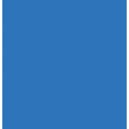
Втулка стабилизатора
Cуппорт
Штанги реактивные
Редуктор моста
Отбойник
Проставка (прокладка) пружины
Стойка стабилизатора
Мембрана
Мембрана
Прокладки
Кран отопителя
Прокладка двигателя
Прокладка клапанной крышки
Прокладка масляного картера
Прокладка поддона АКПП
Уплотнительное кольцо
Колллектор впускной
Прокладка КПП
Редуктор моста
Сайлентболки
Сайлентблоки
Сальники
Сальник
Сцепление
Сцепление
Тормозная система
Комплект энергоаккумулятора
Чехлы