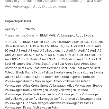
Кольцо уплотнитнительное масляного насоса для а/м BMW,
VAG: Volkswagen, Audi, Skoda, силикон.
Характеристики
Артикул
—
0282222
Марка автомобиля
—
BMW, VAG: Volkswagen, Audi, Skoda.
Модель
—
BMW 5-Series, E34, E39, E60 BMW 7-Series, E32, E38, E65
BMW 8-Series, E31 BMW X5, E53 BMW Z8, E52 Audi 100 Audi 80 Audi
90 Audi A1 Audi A3 Audi A4 allroad quattro Audi A4 Audi A5 Audi A6
Audi A7 Audi A8 Audi Q2 Audi Q3 Audi Q5 Audi Q7 Audi Q8 Audi RS4
Audi RS5 Audi S3 Audi S4 Audi S5 Audi S6 Audi S8 Audi TT Audi TTS
Seat Alhambra Seat Altea Seat Arona Seat Arosa Seat Ateca Seat
Cordoba Seat Exeo Seat Ibiza Seat Inca Seat Leon Seat Tarraco Seat
Toledo Skoda Fabia Skoda Felicia Skoda Karoq Skoda Kodiaq Skoda
Octavia Skoda Rapid Skoda Roomster Skoda Superb Skoda Yeti
Volkswagen Amarok Volkswagen Ameo Volkswagen Arteon
Volkswagen Atlas Cross Sport Volkswagen Atlas Volkswagen Beetle
Volkswagen Bora Volkswagen Caddy Volkswagen Corrado
Volkswagen Crafter Volkswagen Eos Volkswagen Fox Volkswagen
Gol Volkswagen Golf Volkswagen Golf Sportsvan Volkswagen Jetta
Volkswagen Lupo Volkswagen Multivan Volkswagen Passat CC
Volkswagen Passat Volkswagen Point