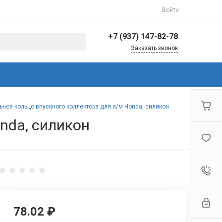
Войти
+7 (937) 147-82-78
Заказать звонок
+7 (937) 147-82-78
г. Балаково, ул.
Коммунистическая,
144/3
Пн-Пт: 8:30-17:00 Cб-Вс:
ьное кольцо впускного коллектора для а/м Honda, силикон
Выходной
nda, силикон
info@avto-ved.ru
78.02 ₽