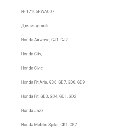
№ 17105PWA007
Для моделей:
Honda Airwave, GJ1, GJ2
Honda City,
Honda Civic,
Honda Fit Aria, GD6, GD7, GD8, GD9
Honda Fit, GD3, GD4, GD1, GD2
Honda Jazz
Honda Mobilio Spike, GK1, GK2