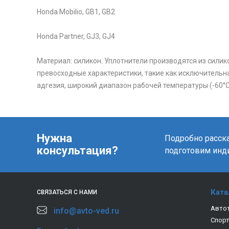
Honda Mobilio, GB1, GB2
Honda Partner, GJ3, GJ4
Материал: силикон. Уплотнители производятся из сили
превосходные характеристики, такие как исключительн
адгезия, широкий диапазон рабочей температуры (-60°C .
Нужна
Подробно расска
консультация?
подготовим инд
Ката
СВЯЗАТЬСЯ С НАМИ
Авто
info@avto-ved.ru
Спор