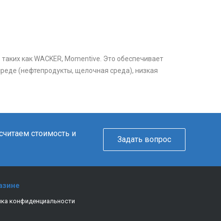
 таких как WACKER, Momentive. Это обеспечивает
среде (нефтепродукты, щелочная среда), низкая
ссчитаем стоимость и
Задать вопрос
азине
ка конфиденциальности