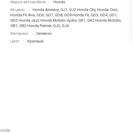
Марка автомобиля
—
Honda
Модель
—
Honda Airwave, GJ1, GJ2 Honda City, Honda Civic,
Honda Fit Aria, GD6, GD7, GD8, GD9 Honda Fit, GD3, GD4, GD1,
GD2 Honda Jazz Honda Mobilio Spike, GK1, GK2 Honda Mobilio,
GB1, GB2 Honda Partner, GJ3, GJ4
Материал
—
Силикон
Цвет
—
Красный
Honda