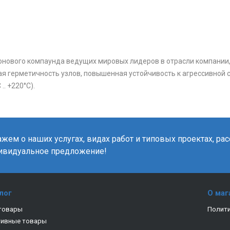
конового компаунда ведущих мировых лидеров в отрасли компании,
ая герметичность узлов, повышенная устойчивость к агрессивной 
. +220°C).
жем о наших услугах, видах работ и типовых проектах, ра
ивидуальное предложение!
лог
О маг
товары
Полити
тивные товары