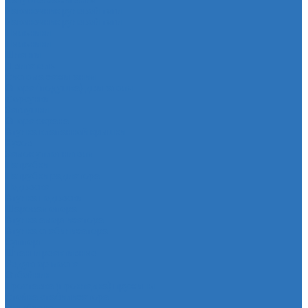
Катушка зажигания
Наконечник рулевой тяги
Наконечник рулевой тяги
Пыльники
Пыльники
Шланги
Двигатель
Система зажигания
Опора (подушка) двигателя
Форсунки
Заглушки
Опора экрана
Втулка клапанной крышки
Кузов
Замок уплотнителя
Патрубки
Патрубки радиатора
Подвеска
Втулка подвески
Шаровая опора
Втулка амортизатора
Втулка стабилизатора
Cуппорт
Штанги реактивные
Редуктор моста
Отбойник
Проставка (прокладка) пружины
Стойка стабилизатора