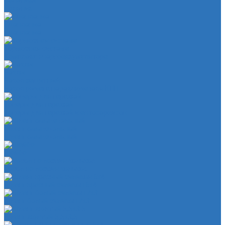
Сальники
Сальник
Сцепление
Сцепление
Тормозная система
Комплект энергоаккумулятора
Чехлы
Чехол защитный
Чехол рычага переключателя КПП
Товары для гаражей
Товары для гаражей и автосервисов
Шланг омывательный
Шланг омывательный
Шайба
Чехол на лезвия кольков
Шланг красный силикон 6х4
Шланг белый силикон 7х3
Шланг желтый 5,5х3,5