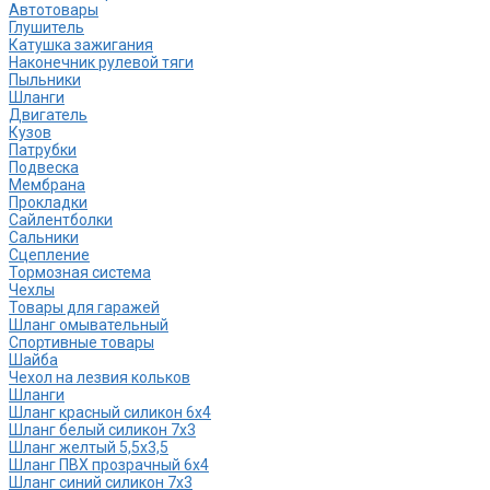
Автотовары
Глушитель
Катушка зажигания
Наконечник рулевой тяги
Пыльники
Шланги
Двигатель
Кузов
Патрубки
Подвеска
Мембрана
Прокладки
Сайлентболки
Сальники
Сцепление
Тормозная система
Чехлы
Товары для гаражей
Шланг омывательный
Спортивные товары
Шайба
Чехол на лезвия кольков
Шланги
Шланг красный силикон 6х4
Шланг белый силикон 7х3
Шланг желтый 5,5х3,5
Шланг ПВХ прозрачный 6х4
Шланг синий силикон 7х3