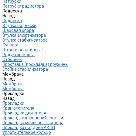
Патрубки
Патрубки радиатора
Подвеска
Назад
Подвеска
Втулка подвески
Шаровая опора
Втулка амортизатора
Втулка стабилизатора
Cуппорт
Штанги реактивные
Редуктор моста
Отбойник
Проставка (прокладка) пружины
Стойка стабилизатора
Мембрана
Назад
Мембрана
Мембрана
Прокладки
Назад
Прокладки
Кран отопителя
Прокладка двигателя
Прокладка клапанной крышки
Прокладка масляного картера
Прокладка поддона АКПП
Уплотнительное кольцо