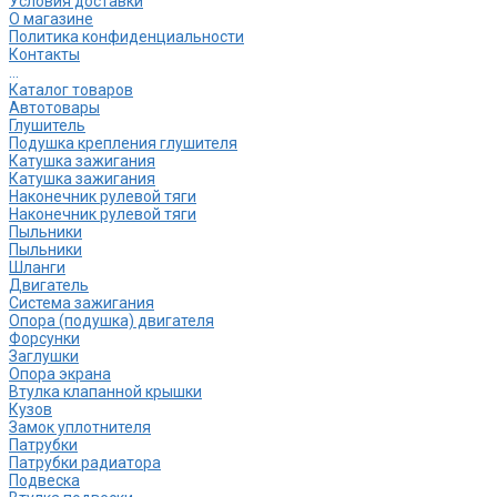
Условия доставки
О магазине
Политика конфиденциальности
Контакты
...
Каталог товаров
Автотовары
Глушитель
Подушка крепления глушителя
Катушка зажигания
Катушка зажигания
Наконечник рулевой тяги
Наконечник рулевой тяги
Пыльники
Пыльники
Шланги
Двигатель
Система зажигания
Опора (подушка) двигателя
Форсунки
Заглушки
Опора экрана
Втулка клапанной крышки
Кузов
Замок уплотнителя
Патрубки
Патрубки радиатора
Подвеска