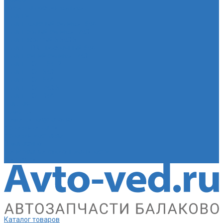
Шайба
Чехол на лезвия кольков
Шланги
Шланг красный силикон 6х4
Шланг белый силикон 7х3
Шланг желтый 5,5х3,5
Шланг ПВХ прозрачный 6х4
Шланг синий силикон 7х3
Шланг ТЭП 16х12
Шланг ТЭП 5х3
Шланг ТЭП 6х4
Шланг ТЭП 7х3,5
Шланг ТЭП 8х4
Главная
Помощь
Помощь покупателю
Условия оплаты
Условия доставки
О магазине
Политика конфиденциальности
Контакты
Каталог товаров