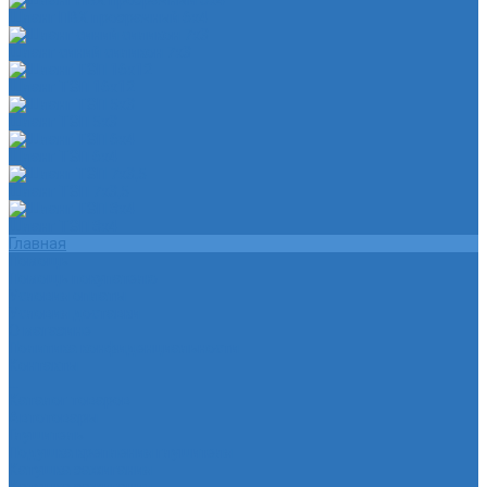
Шланг ПВХ прозрачный 6х4
Шланг синий силикон 7х3
Шланг ТЭП 16х12
Шланг ТЭП 5х3
Шланг ТЭП 6х4
Шланг ТЭП 7х3,5
Шланг ТЭП 8х4
Главная
Помощь
Помощь покупателю
Условия оплаты
Условия доставки
О магазине
Политика конфиденциальности
Контакты
...
Каталог товаров
Автотовары
Глушитель
Подушка крепления глушителя
Катушка зажигания