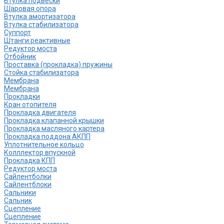
Втулка подвески
Шаровая опора
Втулка амортизатора
Втулка стабилизатора
Cуппорт
Штанги реактивные
Редуктор моста
Отбойник
Проставка (прокладка) пружины
Стойка стабилизатора
Мембрана
Мембрана
Прокладки
Кран отопителя
Прокладка двигателя
Прокладка клапанной крышки
Прокладка масляного картера
Прокладка поддона АКПП
Уплотнительное кольцо
Колллектор впускной
Прокладка КПП
Редуктор моста
Сайлентболки
Сайлентблоки
Сальники
Сальник
Сцепление
Сцепление