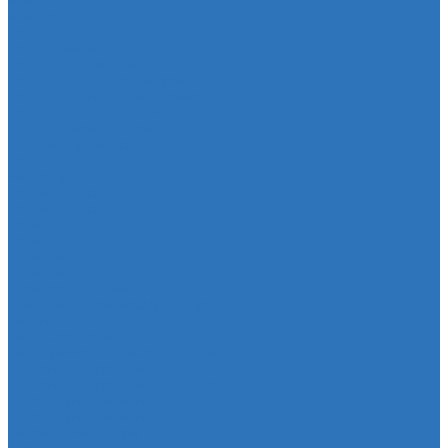
Мембрана
Мембрана
Прокладки
Кран отопителя
Прокладка двигателя
Прокладка клапанной крышки
Прокладка масляного картера
Прокладка поддона АКПП
Уплотнительное кольцо
Колллектор впускной
Прокладка КПП
Редуктор моста
Сайлентболки
Сайлентблоки
Сальники
Сальник
Сцепление
Сцепление
Тормозная система
Комплект энергоаккумулятора
Чехлы
Чехол защитный
Чехол рычага переключателя КПП
Товары для гаражей
Товары для гаражей и автосервисов
Шланг омывательный
Шланг омывательный
Спортивные товары