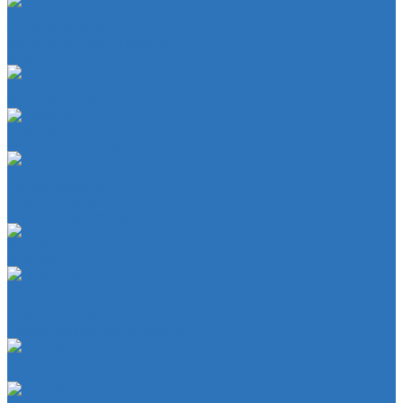
Двигатель
Система зажигания
Опора (подушка) двигателя
Форсунки
Кузов
Замок уплотнителя
Патрубки
Патрубки радиатора
Подвеска
Втулка подвески
Шаровая опора
Втулка амортизатора
Мембрана
Мембрана
Прокладки
Кран отопителя
Прокладка двигателя
Прокладка клапанной крышки
Сайлентболки
Сайлентблоки