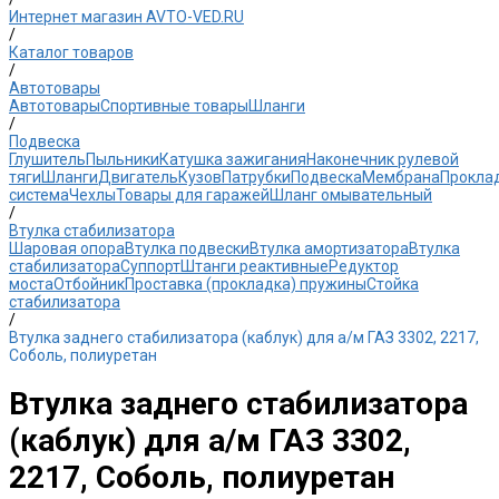
Интернет магазин AVTO-VED.RU
/
Каталог товаров
/
Автотовары
Автотовары
Спортивные товары
Шланги
/
Подвеска
Глушитель
Пыльники
Катушка зажигания
Наконечник рулевой
тяги
Шланги
Двигатель
Кузов
Патрубки
Подвеска
Мембрана
Прокла
система
Чехлы
Товары для гаражей
Шланг омывательный
/
Втулка стабилизатора
Шаровая опора
Втулка подвески
Втулка амортизатора
Втулка
стабилизатора
Cуппорт
Штанги реактивные
Редуктор
моста
Отбойник
Проставка (прокладка) пружины
Стойка
стабилизатора
/
Втулка заднего стабилизатора (каблук) для а/м ГАЗ 3302, 2217,
Соболь, полиуретан
Втулка заднего стабилизатора
(каблук) для а/м ГАЗ 3302,
2217, Соболь, полиуретан