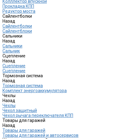
Колллектор впускной
Прокладка КПП
Редуктор моста
Сайлентболки
Назад
Сайлентболки
Сайлентблоки
Сальники
Назад
Сальники
Сальник
Сцепление
Назад
Сцепление
Сцепление
Тормозная система
Назад
Тормозная система
Комплект энергоаккумулятора
Чехлы
Назад
Чехлы
Чехол защитный
Чехол рычага переключателя КПП
Товары для гаражей
Назад
Товары для гаражей
Товары для гаражей и автосервисов