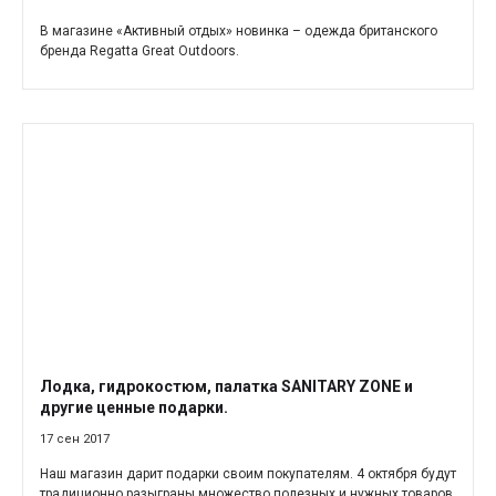
В магазине «Активный отдых» новинка – одежда британского
бренда Regatta Great Outdoors.
Лодка, гидрокостюм, палатка SANITARY ZONE и
другие ценные подарки.
17 сен 2017
Наш магазин дарит подарки своим покупателям. 4 октября будут
традиционно разыграны множество полезных и нужных товаров